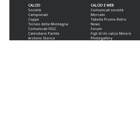
CALCIO
CALCIO E WEB
Società
Comunicati società
Campionati
Mercato
Coppe
Tabella Promo-Retro
Torneo della Montagna
News
Comunicati FIGC
Forum
Calendario Partite
Figli di Un calcio Minore
Archivio Storico
Photogallery