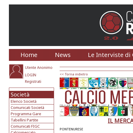
Home
News
Le Interviste di
Utente Anonimo
<< Torna indietro
LOGIN
Registrati
Società
Elenco Società
Comunicati Società
Programma Gare
IL MERC
Tabellini Partite
Comunicati FIGC
PONTENURESE
Calciomercato