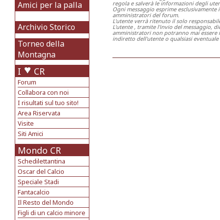
Amici per la palla
regola e salverà le informazioni degli utent
Ogni messaggio esprime esclusivamente il p
amministratori del forum.
L'utente verrà ritenuto il solo responsabi
Archivio Storico
L'utente , tramite l'invio del messaggio, 
amministratori non potranno mai essere in
indiretto dell'utente o qualsiasi eventuale 
Torneo della
Montagna
I
CR
Forum
Collabora con noi
I risultati sul tuo sito!
Area Riservata
Visite
Siti Amici
Mondo CR
Schedilettantina
Oscar del Calcio
Speciale Stadi
Fantacalcio
Il Resto del Mondo
Figli di un calcio minore