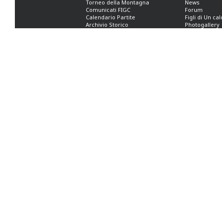
Torneo della Montagna
News
Comunicati FIGC
Forum
Calendario Partite
Figli di Un ca
Archivio Storico
Photogallery