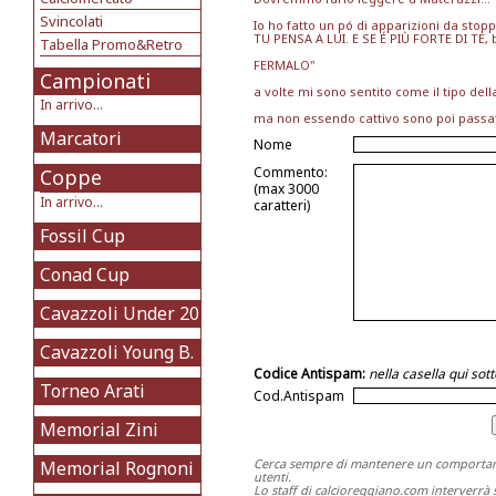
Svincolati
Io ho fatto un pó di apparizioni da stop
TU PENSA A LUI. E SE É PIÙ FORTE DI TE,
Tabella Promo&Retro
FERMALO"
Campionati
a volte mi sono sentito come il tipo dell
In arrivo...
ma non essendo cattivo sono poi passato
Marcatori
Nome
Commento:
Coppe
(max 3000
In arrivo...
caratteri)
Fossil Cup
Conad Cup
Cavazzoli Under 20
Cavazzoli Young B.
Codice Antispam:
nella casella qui so
Torneo Arati
Cod.Antispam
Memorial Zini
Cerca sempre di mantenere un comportame
Memorial Rognoni
utenti.
Lo staff di calcioreggiano.com interverrà