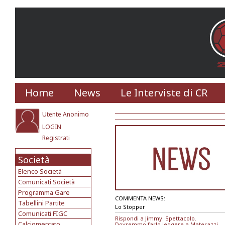
Home
News
Le Interviste di CR
Utente Anonimo
LOGIN
Registrati
Società
Elenco Società
Comunicati Società
Programma Gare
COMMENTA NEWS:
Tabellini Partite
Lo Stopper
Comunicati FIGC
Rispondi a Jimmy: Spettacolo.
Calciomercato
Dovremmo farlo leggere a Materazzi...