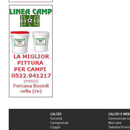
CALCIO
CALCIO E WEB
Società
Comunicati s
Campionati
Mercato
Coppe
Tabella Prom