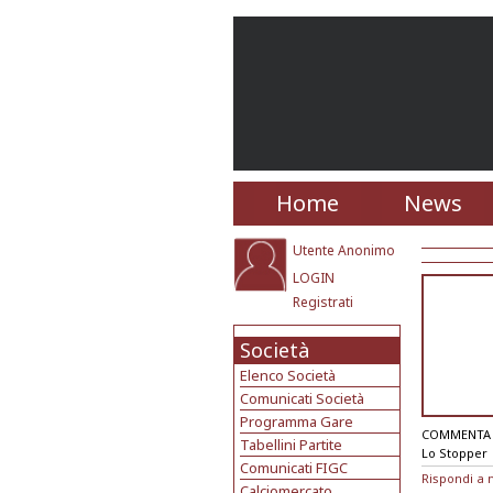
Home
News
Utente Anonimo
LOGIN
Registrati
Società
Elenco Società
Comunicati Società
Programma Gare
COMMENTA 
Tabellini Partite
Lo Stopper
Comunicati FIGC
Rispondi a m
Calciomercato