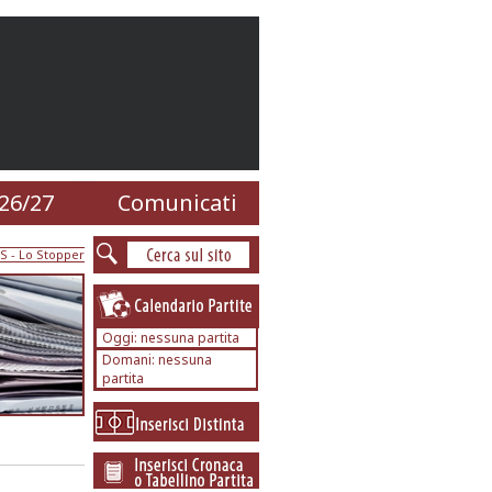
26/27
Comunicati
S
-
Lo Stopper
Oggi: nessuna partita
Domani: nessuna
partita