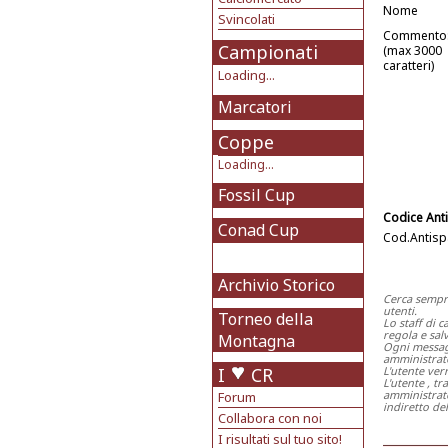
Nome
Svincolati
Commento
Campionati
(max 3000
caratteri)
Loading...
Marcatori
Coppe
Loading...
Fossil Cup
Codice Ant
Conad Cup
Cod.Antis
Archivio Storico
Cerca sempr
utenti.
Torneo della
Lo staff di 
regola e salv
Montagna
Ogni messagg
amministrat
I
CR
L'utente ver
L'utente , t
amministrato
Forum
indiretto del
Collabora con noi
I risultati sul tuo sito!