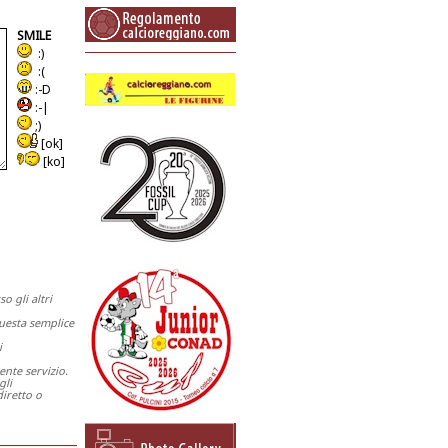
SMILE
:)
:(
:-D
:-|
;)
[ok]
[ko]
 gli altri
questa semplice
i
ente servizio.
gli
iretto o