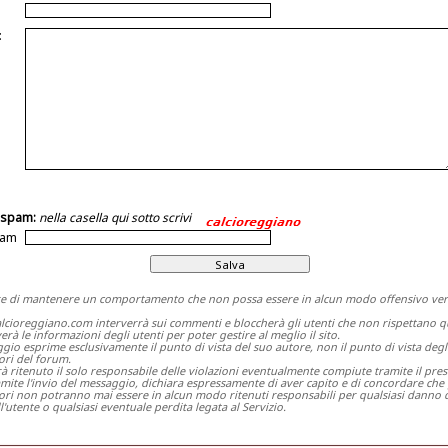
:
ispam:
nella casella qui sotto scrivi
pam
e di mantenere un comportamento che non possa essere in alcun modo offensivo verso
calcioreggiano.com interverrà sui commenti e bloccherà gli utenti che non rispettano 
erà le informazioni degli utenti per poter gestire al meglio il sito.
io esprime esclusivamente il punto di vista del suo autore, non il punto di vista degl
ori del forum.
rà ritenuto il solo responsabile delle violazioni eventualmente compiute tramite il pres
ramite l'invio del messaggio, dichiara espressamente di aver capito e di concordare che 
ri non potranno mai essere in alcun modo ritenuti responsabili per qualsiasi danno d
l'utente o qualsiasi eventuale perdita legata al Servizio.