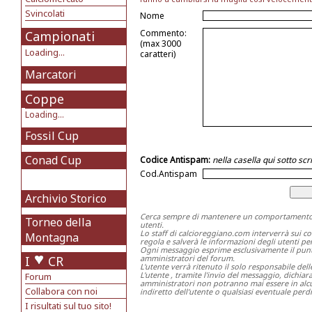
Svincolati
Nome
Commento:
Campionati
(max 3000
Loading...
caratteri)
Marcatori
Coppe
Loading...
Fossil Cup
Conad Cup
Codice Antispam:
nella casella qui sotto s
Cod.Antispam
Archivio Storico
Cerca sempre di mantenere un comportamento ch
Torneo della
utenti.
Lo staff di calcioreggiano.com interverrà sui c
Montagna
regola e salverà le informazioni degli utenti per 
Ogni messaggio esprime esclusivamente il punto 
I
CR
amministratori del forum.
L'utente verrà ritenuto il solo responsabile del
L'utente , tramite l'invio del messaggio, dichia
Forum
amministratori non potranno mai essere in alcu
Collabora con noi
indiretto dell'utente o qualsiasi eventuale perdi
I risultati sul tuo sito!