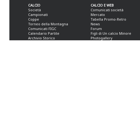
CALCIO
CALCIO E WEB
Società
Comunicati società
Campionati
Mercato
Coppe
Tabella Promo-Retro
Torneo della Montagna
News
Comunicati FIGC
Forum
Calendario Partite
Figli di Un calcio Minore
Archivio Storico
Photogallery