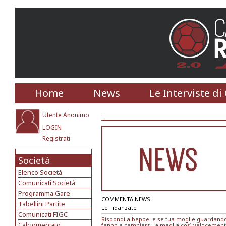
Home
News
Le Interviste di
Utente Anonimo
LOGIN
Registrati
Società
Elenco Società
Comunicati Società
Programma Gare
COMMENTA NEWS:
Tabellini Partite
Le Fidanzate
Comunicati FIGC
Rispondi a beppe: e se tua moglie guardando 
Calciomercato
fanno a cambiarsi la maglia così velocemente 