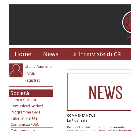
Home
News
Le Interviste di CR
Utente Anonimo
LOGIN
Registrati
Società
Elenco Società
Comunicati Società
Programma Gare
COMMENTA NEWS:
Tabellini Partite
Le Fidanzate
Comunicati FIGC
Rispondi a Dal linguaggio femminile ... : e
Calciomercato
coniug. completa V. vìncere) nel linguag