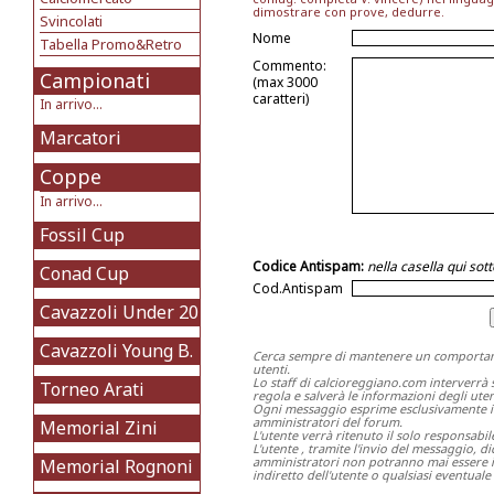
dimostrare con prove, dedurre.
Svincolati
Nome
Tabella Promo&Retro
Commento:
Campionati
(max 3000
caratteri)
In arrivo...
Marcatori
Coppe
In arrivo...
Fossil Cup
Codice Antispam:
nella casella qui so
Conad Cup
Cod.Antispam
Cavazzoli Under 20
Cavazzoli Young B.
Cerca sempre di mantenere un comportame
utenti.
Lo staff di calcioreggiano.com interverrà
Torneo Arati
regola e salverà le informazioni degli utent
Ogni messaggio esprime esclusivamente il p
amministratori del forum.
Memorial Zini
L'utente verrà ritenuto il solo responsabi
L'utente , tramite l'invio del messaggio, 
amministratori non potranno mai essere in
Memorial Rognoni
indiretto dell'utente o qualsiasi eventuale 