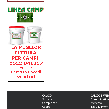
CALCIO
CALCIO E WEB
Società
Comunicati s
Campionati
Mercato
Coppe
Tabella Prom