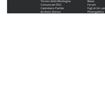
Torneo della Montagna
News
Comunicati FIGC
Forum
Calendario Partite
Figli di Un ca
Archivio Storico
Photogallery