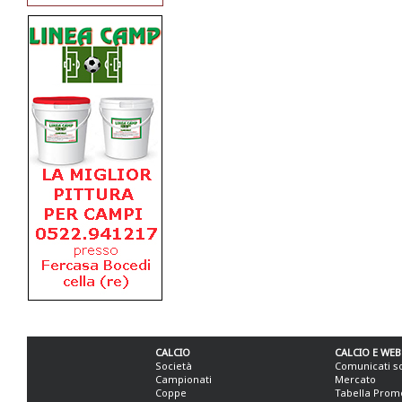
CALCIO
CALCIO E WEB
Società
Comunicati s
Campionati
Mercato
Coppe
Tabella Prom