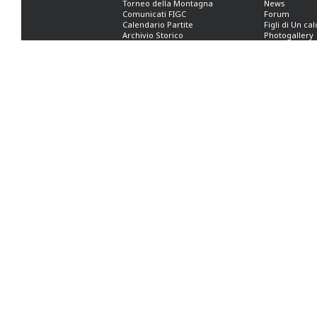
Torneo della Montagna
News
Comunicati FIGC
Forum
Calendario Partite
Figli di Un ca
Archivio Storico
Photogallery