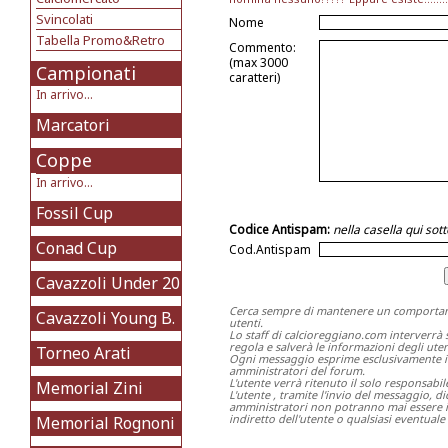
Svincolati
Nome
Tabella Promo&Retro
Commento:
(max 3000
Campionati
caratteri)
In arrivo...
Marcatori
Coppe
In arrivo...
Fossil Cup
Codice Antispam:
nella casella qui so
Conad Cup
Cod.Antispam
Cavazzoli Under 20
Cerca sempre di mantenere un comportame
Cavazzoli Young B.
utenti.
Lo staff di calcioreggiano.com interverrà
regola e salverà le informazioni degli utent
Torneo Arati
Ogni messaggio esprime esclusivamente il p
amministratori del forum.
L'utente verrà ritenuto il solo responsabi
Memorial Zini
L'utente , tramite l'invio del messaggio, 
amministratori non potranno mai essere in
indiretto dell'utente o qualsiasi eventuale 
Memorial Rognoni