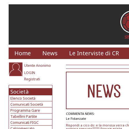
Home
News
Le Interviste di CR
Utente Anonimo
LOGIN
Registrati
Società
Elenco Società
Comunicati Società
Programma Gare
COMMENTA NEWS:
Tabellini Partite
Le Fidanzate
Comunicati FIGC
Rispondi a cico ds: e la morosa verra ch
Calciomercato
nomina nessuno????? Eppure esiste........