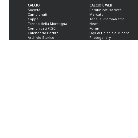
CALCIO
CALCIO E WEB
Società
Comunicati società
Campionati
Mercato
Coppe
Tabella Promo-Retro
Torneo della Montagna
News
Comunicati FIGC
Forum
Calendario Partite
Figli di Un calcio Minore
Archivio Storico
Photogallery