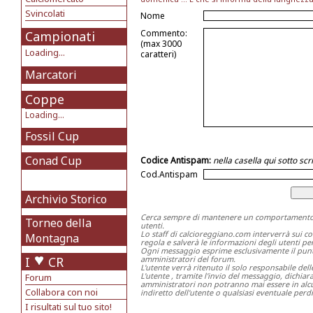
Svincolati
Nome
Commento:
Campionati
(max 3000
Loading...
caratteri)
Marcatori
Coppe
Loading...
Fossil Cup
Conad Cup
Codice Antispam:
nella casella qui sotto s
Cod.Antispam
Archivio Storico
Cerca sempre di mantenere un comportamento ch
Torneo della
utenti.
Lo staff di calcioreggiano.com interverrà sui c
Montagna
regola e salverà le informazioni degli utenti per 
Ogni messaggio esprime esclusivamente il punto 
I
CR
amministratori del forum.
L'utente verrà ritenuto il solo responsabile del
L'utente , tramite l'invio del messaggio, dichia
Forum
amministratori non potranno mai essere in alcu
Collabora con noi
indiretto dell'utente o qualsiasi eventuale perdi
I risultati sul tuo sito!