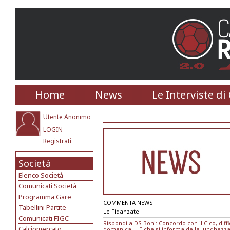
Home
News
Le Interviste di
Utente Anonimo
LOGIN
Registrati
Società
Elenco Società
Comunicati Società
Programma Gare
COMMENTA NEWS:
Tabellini Partite
Le Fidanzate
Comunicati FIGC
Rispondi a DS Boni: Concordo con il Cico, dif
Calciomercato
domenica ... E che si informa della lunghezza 