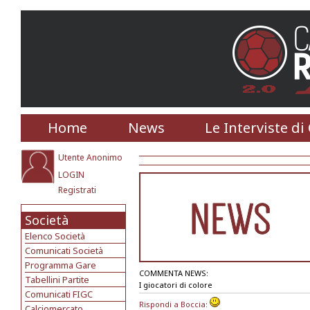
Home
News
Le Interviste di
Utente Anonimo
LOGIN
Registrati
Società
Elenco Società
Comunicati Società
Programma Gare
COMMENTA NEWS:
Tabellini Partite
I giocatori di colore
Comunicati FIGC
Rispondi a Boccia:
Calciomercato