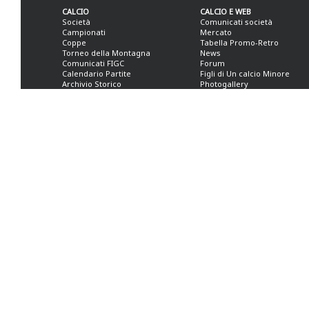
CALCIO
CALCIO E WEB
Società
Comunicati società
Campionati
Mercato
Coppe
Tabella Promo-Retro
Torneo della Montagna
News
Comunicati FIGC
Forum
Calendario Partite
Figli di Un calcio Minore
Archivio Storico
Photogallery