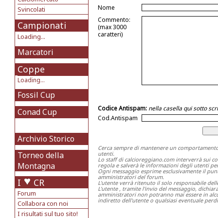
Nome
Svincolati
Commento:
Campionati
(max 3000
caratteri)
Loading...
Marcatori
Coppe
Loading...
Fossil Cup
Codice Antispam:
nella casella qui sotto s
Conad Cup
Cod.Antispam
Archivio Storico
Cerca sempre di mantenere un comportamento ch
Torneo della
utenti.
Lo staff di calcioreggiano.com interverrà sui c
Montagna
regola e salverà le informazioni degli utenti per 
Ogni messaggio esprime esclusivamente il punto 
amministratori del forum.
I
CR
L'utente verrà ritenuto il solo responsabile del
L'utente , tramite l'invio del messaggio, dichia
Forum
amministratori non potranno mai essere in alcu
indiretto dell'utente o qualsiasi eventuale perdi
Collabora con noi
I risultati sul tuo sito!