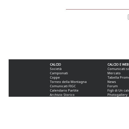
CALCIO
CALCIO E WEB
Società
Comunicati s
Campionati
Mercato
Coppe
Tabella Prom
Torneo della Montagna
News
Comunicati FIGC
Forum
Calendario Partite
Figli di Un ca
Archivio Storico
Photogallery