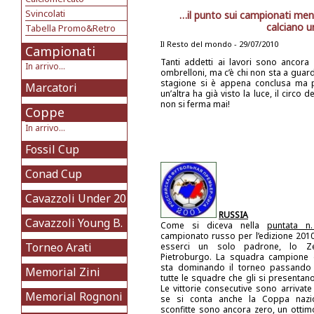
Svincolati
…il punto sui campionati men
calciano u
Tabella Promo&Retro
Il Resto del mondo - 29/07/2010
Campionati
Tanti addetti ai lavori sono ancora 
In arrivo...
ombrelloni, ma c’è chi non sta a gua
stagione si è appena conclusa ma p
Marcatori
un’altra ha già visto la luce, il circo d
non si ferma mai!
Coppe
In arrivo...
Fossil Cup
Conad Cup
Cavazzoli Under 20
RUSSIA
Cavazzoli Young B.
Come si diceva nella
puntata n
campionato russo per l’edizione 20
Torneo Arati
esserci un solo padrone, lo Ze
Pietroburgo. La squadra campione 
sta dominando il torneo passando
Memorial Zini
tutte le squadre che gli si presentano
Le vittorie consecutive sono arrivate
Memorial Rognoni
se si conta anche la Coppa nazio
sconfitte sono ancora zero, un ottim