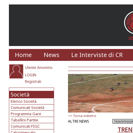
Home
News
Le Interviste di CR
Utente Anonimo
LOGIN
Registrati
Società
Elenco Società
Comunicati Società
Programma Gare
<< Torna indietro
Tabellini Partite
ALTRE NEWS
Comunicati FIGC
TREN
Calciomercato