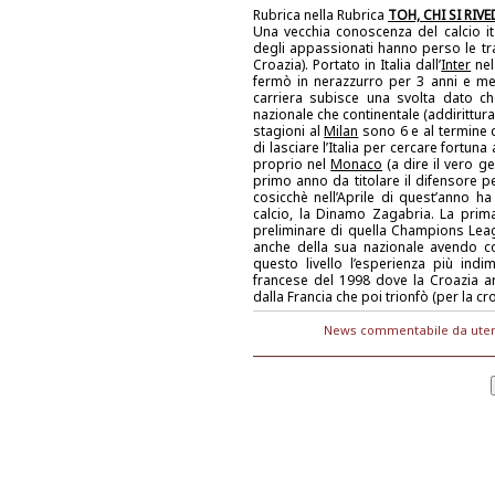
Rubrica nella Rubrica
TOH, CHI SI RIVE
Una vecchia conoscenza del calcio it
degli appassionati hanno perso le trac
Croazia). Portato in Italia dall’
Inter
nel
fermò in nerazzurro per 3 anni e me
carriera subisce una svolta dato che
nazionale che continentale (addirittu
stagioni al
Milan
sono 6 e al termine 
di lasciare l’Italia per cercare fortu
proprio nel
Monaco
(a dire il vero g
primo anno da titolare il difensore 
cosicchè nell’Aprile di quest’anno ha
calcio, la Dinamo Zagabria. La prima
preliminare di quella Champions Leag
anche della sua nazionale avendo col
questo livello l’esperienza più indi
francese del 1998 dove la Croazia arri
dalla Francia che poi trionfò (per la cr
News commentabile da utent