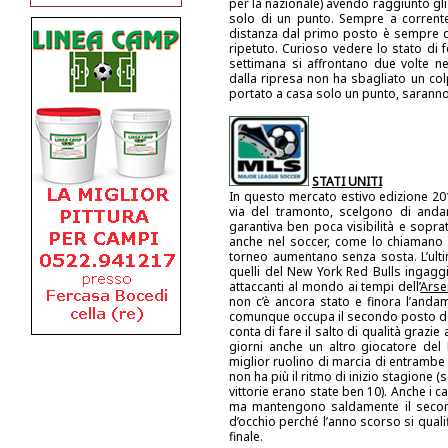
per la nazionale) avendo raggiunto gli
solo di un punto. Sempre a corrente
distanza dal primo posto è sempre di 
ripetuto. Curioso vedere lo stato di 
settimana si affrontano due volte ne
dalla ripresa non ha sbagliato un colp
portato a casa solo un punto, saranno
STATI UNITI
In questo mercato estivo edizione 20
via del tramonto, scelgono di anda
garantiva ben poca visibilità e sopra
anche nel soccer, come lo chiamano l
torneo aumentano senza sosta. L’ulti
quelli del New York Red Bulls ingagg
attaccanti al mondo ai tempi dell’
Arse
non c’è ancora stato e finora l’anda
comunque occupa il secondo posto dell
conta di fare il salto di qualità grazie
giorni anche un altro giocatore del 
miglior ruolino di marcia di entrambe
non ha più il ritmo di inizio stagione (s
vittorie erano state ben 10). Anche i 
ma mantengono saldamente il secon
d’occhio perché l’anno scorso si qualifi
finale.