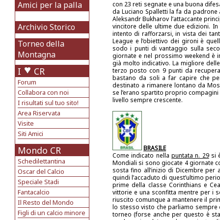
Amici per la palla
con 23 reti segnate e una buona difes
da Luciano Spalletti la fa da padron
Aleksandr Bukharov l’attaccante princip
Archivio Storico
vincitore delle ultime due edizioni.
intento di rafforzarsi, in vista dei t
League e l’obiettivo dei gironi è que
Torneo della
sodo i punti di vantaggio sulla seco
Montagna
giornate e nel prossimo weekend è i
già molto indicativo. La migliore del
I
CR
terzo posto con 9 punti da recuperare
bastano da soli a far capire che per
Forum
destinato a rimanere lontano da Mosc
Collabora con noi
se l’erano spartito proprio compagini
livello sempre crescente.
I risultati sul tuo sito!
Area Riservata
Visite
Siti Amici
BRASILE
Mondo CR
Come indicato nella
puntata n. 29
si 
Schedilettantina
Mondiali si sono giocate 4 giornate co
sosta fino all’inizio di Dicembre per 
Oscar del Calcio
quindi l’accaduto di quest’ultimo peri
Speciale Stadi
prime della classe Corinthians e Cear
Fantacalcio
vittorie e una sconfitta mentre per i 
riuscito comunque a mantenere il prim
Il Resto del Mondo
lo stesso visto che parliamo sempre 
Figli di un calcio minore
torneo (forse anche per questo è sta