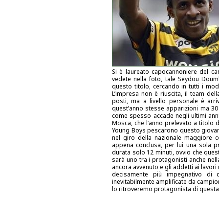
Si è laureato capocannoniere del ca
vedete nella foto, tale Seydou Doumb
questo titolo, cercando in tutti i mo
L’impresa non è riuscita, il team del
posti, ma a livello personale è arri
quest’anno stesse apparizioni ma 30 g
come spesso accade negli ultimi anni 
Mosca, che l’anno prelevato a titolo d
Young Boys pescarono questo giovane 
nel giro della nazionale maggiore c
appena conclusa, per lui una sola pr
durata solo 12 minuti, ovvio che quest
sarà uno tra i protagonisti anche nel
ancora avvenuto e gli addetti ai lavor
decisamente più impegnativo di qu
inevitabilmente amplificate da campio
lo ritroveremo protagonista di questa 