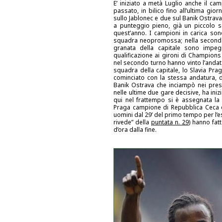
E’ iniziato a metà Luglio anche il ca
passato, in bilico fino all’ultima gi
sullo Jablonec e due sul Banik Ostrava
a punteggio pieno, già un piccolo s
quest’anno. I campioni in carica sono 
squadra neopromossa; nella seconda g
granata della capitale sono impeg
qualificazione ai gironi di Champions
nel secondo turno hanno vinto l’andata
squadra della capitale, lo Slavia Pr
cominciato con la stessa andatura, d
Banik Ostrava che inciampò nei pre
nelle ultime due gare decisive, ha in
qui nel frattempo si è assegnata la
Praga campione di Repubblica Ceca e V
uomini dal 29’ del primo tempo per l’e
rivede” della
puntata n. 29
) hanno fat
d’ora dalla fine.