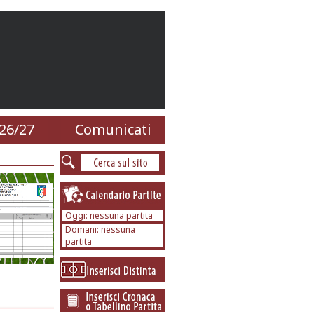
26/27
Comunicati
Oggi: nessuna partita
Domani: nessuna
partita