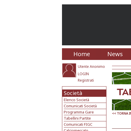
Home
News
Utente Anonimo
LOGIN
Registrati
Società
Elenco Società
Comunicati Società
Programma Gare
<< TORNA I
Tabellini Partite
Comunicati FIGC
Calciomercato