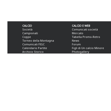
CALCIO
CALCIO E WEB
Società
Comunicati società
Campionati
Mercato
Coppe
Tabella Promo-Retro
Torneo della Montagna
News
Comunicati FIGC
Forum
Calendario Partite
Figli di Un calcio Minore
Archivio Storico
Photogallery