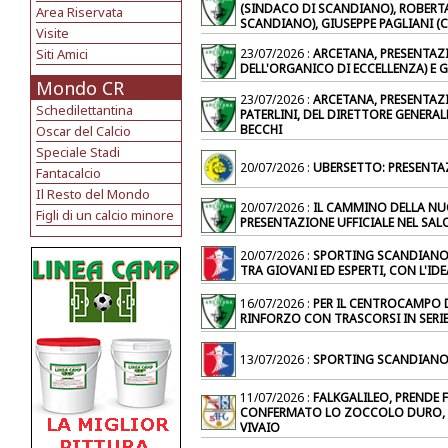
(SINDACO DI SCANDIANO), ROBERTA
Area Riservata
SCANDIANO), GIUSEPPE PAGLIANI (
Visite
Siti Amici
23/07/2026 :
ARCETANA, PRESENTAZI
DELL'ORGANICO DI ECCELLENZA) E 
Mondo CR
23/07/2026 :
ARCETANA, PRESENTAZI
Schedilettantina
PATERLINI, DEL DIRETTORE GENERA
BECCHI
Oscar del Calcio
Speciale Stadi
20/07/2026 :
UBERSETTO: PRESENTA
Fantacalcio
Il Resto del Mondo
20/07/2026 :
IL CAMMINO DELLA NU
Figli di un calcio minore
PRESENTAZIONE UFFICIALE NEL SA
20/07/2026 :
SPORTING SCANDIANO.
TRA GIOVANI ED ESPERTI, CON L'ID
16/07/2026 :
PER IL CENTROCAMPO D
RINFORZO CON TRASCORSI IN SERIE
13/07/2026 :
SPORTING SCANDIANO
11/07/2026 :
FALKGALILEO, PRENDE 
CONFERMATO LO ZOCCOLO DURO, TA
VIVAIO