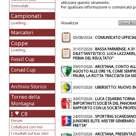
utilizzare questo strumento.
Svincolati
Per qualsiasi informazione o comunicato p
Campionati
Loading...
Visualizza
Marcatori
03/08/2026 :
COMUNICATO UFFICIALE
Coppe
31/07/2026 :
BASSA PARMENSE. A 31
Loading...
DILETTANTISTICO. LUCA LAZZARIN
PRIMA DEL RISULTATO"
Fossil Cup
30/07/2026 :
ARCETANA, CONTO ALLA
Conad Cup
AGOSTO ALLE ORE 18, COME SEMPRE 
PAURA, LA ROTTA TRACCIATA DA M
Archivio Storico
30/07/2026 :
UBERSETTO: NUOVO IN
Torneo della
30/07/2026 :
LUCA CIGARINI TORNA A
Montagna
IMPORTANTI SOCIETÀ DEL PANORAM
RAPPORTO CON LE SOCIETÀ PROFESS
I
CR
24/07/2026 :
SPORTING SCANDIANO, 
Forum
JUNIORES ELITE. MISTER SEMERAR
FRETTA”
Collabora con noi
I risultati sul tuo sito!
23/07/2026 :
ARCETANA, PRESENTAZI