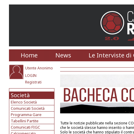
Home
News
Le Interviste di
Utente Anonimo
LOGIN
Registrati
Società
Elenco Società
Comunicati Società
Programma Gare
Tabellini Partite
Tutte le notizie pubblicate nella sezione
Comunicati FIGC
che le società stesse hanno inserito o hann
Solo le società che hanno stipulato il cont
Calciomercato