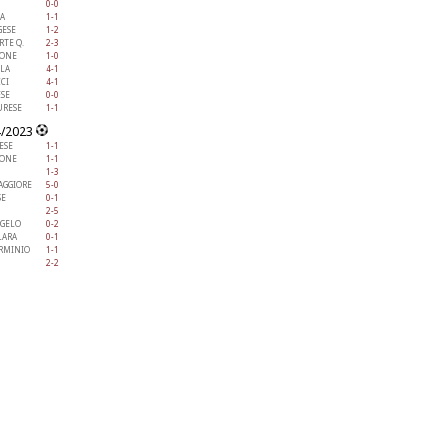
0-0
A
1-1
GESE
1-2
RTE Q.
2-3
IONE
1-0
LA
4-1
CI
4-1
ESE
0-0
RESE
1-1
4/2023
ESE
1-1
IONE
1-1
1-3
AGGIORE
5-0
SE
0-1
2-5
NGELO
0-2
ARA
0-1
ERMINIO
1-1
2-2