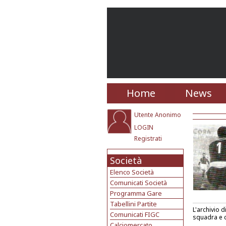
Home
News
Utente Anonimo
LOGIN
Registrati
Società
Elenco Società
Comunicati Società
Programma Gare
Tabellini Partite
L'archivio d
Comunicati FIGC
squadra e c
Calciomercato