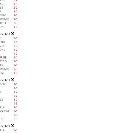
CI
2-1
ESE
2-2
A
1-1
NGELO
1-0
ERMINIO
1-1
RESE
2-3
IONE
1-0
2/2023
SE
0-1
ARA
0-1
GESE
0-0
IONE
1-2
0-0
RESE
1-1
RTE Q.
2-0
LA
3-0
ERMINIO
0-3
IONE
1-0
3/2023
NGELO
1-1
1-1
A
1-2
0-2
ESE
1-0
0-3
ELLA
1-1
AGGIORE
2-1
2-0
ESE
2-0
4/2023
ELLA
0-0