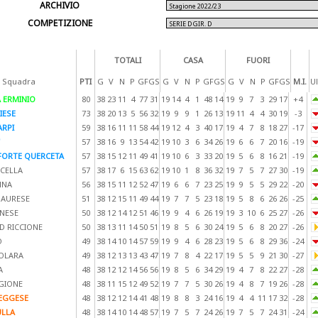
ARCHIVIO
COMPETIZIONE
TOTALI
CASA
FUORI
 Squadra
PTI
G
V
N
P
GF
GS
G
V
N
P
GF
GS
G
V
N
P
GF
GS
M.I.
Ul
 ERMINIO
80
38
23
11
4
77
31
19
14
4
1
48
14
19
9
7
3
29
17
+4
IESE
73
38
20
13
5
56
32
19
9
9
1
26
13
19
11
4
4
30
19
-3
ARPI
59
38
16
11
11
58
44
19
12
4
3
40
17
19
4
7
8
18
27
-17
57
38
16
9
13
54
42
19
10
3
6
34
26
19
6
6
7
20
16
-19
FORTE QUERCETA
57
38
15
12
11
49
41
19
10
6
3
33
20
19
5
6
8
16
21
-19
CELLA
57
38
17
6
15
63
62
19
10
1
8
36
32
19
7
5
7
27
30
-19
NNA
56
38
15
11
12
52
47
19
6
6
7
23
25
19
9
5
5
29
22
-20
AURESE
51
38
12
15
11
49
44
19
7
7
5
23
18
19
5
8
6
26
26
-25
NESE
50
38
12
14
12
51
46
19
9
4
6
26
19
19
3
10
6
25
27
-26
D RICCIONE
50
38
13
11
14
50
51
19
8
5
6
30
24
19
5
6
8
20
27
-26
O
49
38
14
10
14
57
59
19
9
4
6
28
23
19
5
6
8
29
36
-24
OLARA
49
38
12
13
13
43
47
19
7
8
4
22
17
19
5
5
9
21
30
-27
A
48
38
12
12
14
56
56
19
8
5
6
34
29
19
4
7
8
22
27
-28
GIONE
48
38
11
15
12
49
52
19
7
7
5
30
26
19
4
8
7
19
26
-28
EGGESE
48
38
12
12
14
41
48
19
8
8
3
24
16
19
4
4
11
17
32
-28
ULLA
48
38
14
10
14
48
57
19
7
5
7
24
26
19
7
5
7
24
31
-24