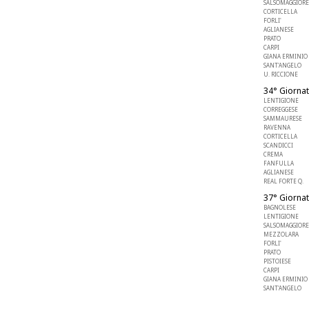
SALSOMAGGIORE
CORTICELLA
FORLI'
AGLIANESE
PRATO
CARPI
GIANA ERMINIO
SANT'ANGELO
U. RICCIONE
34° Giornat
LENTIGIONE
CORREGGESE
SAMMAURESE
RAVENNA
CORTICELLA
SCANDICCI
CREMA
FANFULLA
AGLIANESE
REAL FORTE Q.
37° Giornat
BAGNOLESE
LENTIGIONE
SALSOMAGGIORE
MEZZOLARA
FORLI'
PRATO
PISTOIESE
CARPI
GIANA ERMINIO
SANT'ANGELO