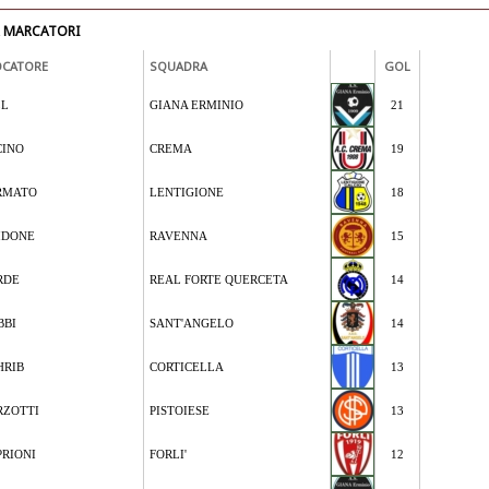
A MARCATORI
OCATORE
SQUADRA
GOL
LL
GIANA ERMINIO
21
CINO
CREMA
19
RMATO
LENTIGIONE
18
IDONE
RAVENNA
15
RDE
REAL FORTE QUERCETA
14
BBI
SANT'ANGELO
14
HRIB
CORTICELLA
13
RZOTTI
PISTOIESE
13
PRIONI
FORLI'
12