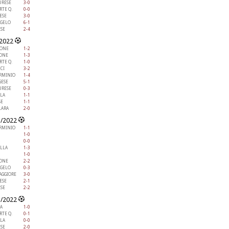
RESE
3-0
RTE Q.
0-0
ESE
3-0
NGELO
6-1
ESE
2-4
/2022
IONE
1-2
IONE
1-3
RTE Q.
1-0
CI
3-2
ERMINIO
1-4
GESE
5-1
RESE
0-3
LA
1-1
SE
1-1
ARA
2-0
1/2022
ERMINIO
1-1
1-0
0-0
ELLA
1-3
1-0
IONE
2-2
NGELO
0-3
AGGIORE
3-0
ESE
2-1
ESE
2-2
1/2022
A
1-0
RTE Q.
0-1
LA
0-0
ESE
2-0