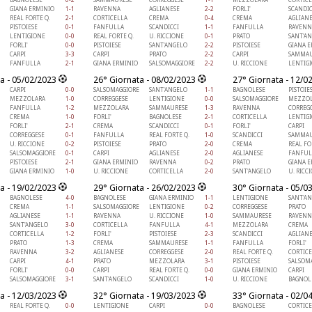
GIANA ERMINIO
1-1
RAVENNA
AGLIANESE
2-2
FORLI'
SCANDIC
REAL FORTE Q.
2-1
CORTICELLA
CREMA
0-4
CREMA
AGLIAN
PISTOIESE
0-1
FANFULLA
SCANDICCI
1-1
FANFULLA
RAVENN
LENTIGIONE
0-0
REAL FORTE Q.
U. RICCIONE
0-1
PRATO
SANT'A
FORLI'
0-0
PISTOIESE
SANT'ANGELO
2-2
PISTOIESE
GIANA 
CARPI
3-3
CARPI
PRATO
2-2
CARPI
SAMMAU
FANFULLA
2-1
GIANA ERMINIO
SALSOMAGGIORE
2-2
U. RICCIONE
LENTIG
a - 05/02/2023
26° Giornata - 08/02/2023
27° Giornata - 12/0
CARPI
0-0
SALSOMAGGIORE
SANT'ANGELO
1-1
BAGNOLESE
PISTOIE
MEZZOLARA
1-0
CORREGGESE
LENTIGIONE
0-0
SALSOMAGGIORE
MEZZOL
FANFULLA
1-2
MEZZOLARA
SAMMAURESE
1-3
RAVENNA
CORREG
CREMA
1-0
FORLI'
BAGNOLESE
2-1
CORTICELLA
LENTIG
FORLI'
2-1
CREMA
SCANDICCI
0-1
FORLI'
CARPI
CORREGGESE
0-1
FANFULLA
REAL FORTE Q.
1-0
SCANDICCI
SAMMAU
U. RICCIONE
0-2
PISTOIESE
PRATO
2-0
CREMA
REAL FO
SALSOMAGGIORE
0-1
CARPI
AGLIANESE
2-0
AGLIANESE
FANFUL
PISTOIESE
2-1
GIANA ERMINIO
RAVENNA
0-2
PRATO
GIANA 
GIANA ERMINIO
1-0
U. RICCIONE
CORTICELLA
2-0
SANT'ANGELO
U. RICC
a - 19/02/2023
29° Giornata - 26/02/2023
30° Giornata - 05/0
BAGNOLESE
4-0
BAGNOLESE
GIANA ERMINIO
1-1
LENTIGIONE
SANT'A
CREMA
1-1
SALSOMAGGIORE
LENTIGIONE
0-2
CORREGGESE
PRATO
AGLIANESE
1-1
RAVENNA
U. RICCIONE
1-0
SAMMAURESE
RAVENN
SANT'ANGELO
3-0
CORTICELLA
FANFULLA
4-1
MEZZOLARA
CREMA
CORTICELLA
1-2
FORLI'
PISTOIESE
2-3
SCANDICCI
AGLIAN
PRATO
1-3
CREMA
SAMMAURESE
1-1
FANFULLA
FORLI'
RAVENNA
3-2
AGLIANESE
CORREGGESE
2-0
REAL FORTE Q.
CORTIC
CARPI
4-1
PRATO
MEZZOLARA
3-1
PISTOIESE
SALSOM
FORLI'
0-0
CARPI
REAL FORTE Q.
0-0
GIANA ERMINIO
CARPI
SALSOMAGGIORE
3-1
SANT'ANGELO
SCANDICCI
1-0
U. RICCIONE
BAGNOL
a - 12/03/2023
32° Giornata - 19/03/2023
33° Giornata - 02/0
REAL FORTE Q.
0-0
LENTIGIONE
CARPI
0-0
BAGNOLESE
CORTIC