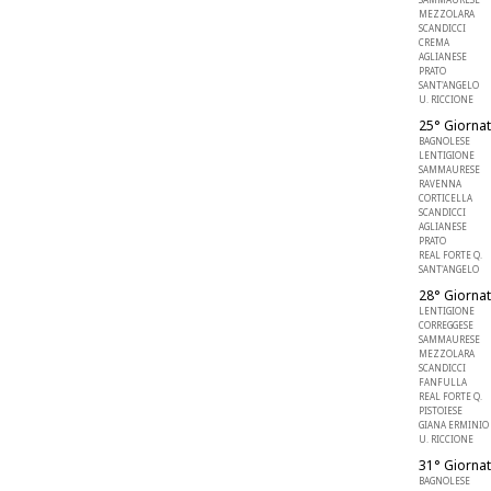
MEZZOLARA
SCANDICCI
CREMA
AGLIANESE
PRATO
SANT'ANGELO
U. RICCIONE
25° Giornat
BAGNOLESE
LENTIGIONE
SAMMAURESE
RAVENNA
CORTICELLA
SCANDICCI
AGLIANESE
PRATO
REAL FORTE Q.
SANT'ANGELO
28° Giornat
LENTIGIONE
CORREGGESE
SAMMAURESE
MEZZOLARA
SCANDICCI
FANFULLA
REAL FORTE Q.
PISTOIESE
GIANA ERMINIO
U. RICCIONE
31° Giornat
BAGNOLESE