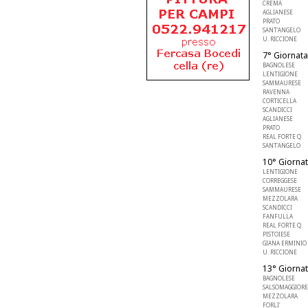
CREMA
AGLIANESE
PRATO
SANT'ANGELO
U. RICCIONE
7° Giornata
BAGNOLESE
LENTIGIONE
SAMMAURESE
RAVENNA
CORTICELLA
SCANDICCI
AGLIANESE
PRATO
REAL FORTE Q.
SANT'ANGELO
10° Giornat
LENTIGIONE
CORREGGESE
SAMMAURESE
MEZZOLARA
SCANDICCI
FANFULLA
REAL FORTE Q.
PISTOIESE
GIANA ERMINIO
U. RICCIONE
13° Giornat
BAGNOLESE
SALSOMAGGIORE
MEZZOLARA
FORLI'