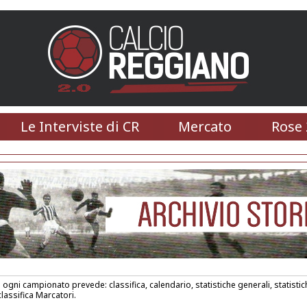
Le Interviste di CR
Mercato
Rose 
i ogni campionato prevede: classifica, calendario, statistiche generali, statistic
lassifica Marcatori.