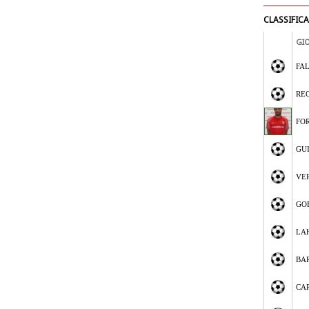
CLASSIFIC
GI
FA
RE
FO
GU
VE
GO
LA
BA
CA