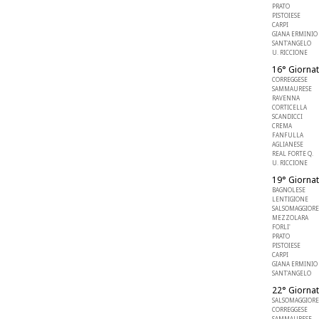
PRATO
PISTOIESE
CARPI
GIANA ERMINIO
SANT'ANGELO
U. RICCIONE
16° Giornat
CORREGGESE
SAMMAURESE
RAVENNA
CORTICELLA
SCANDICCI
CREMA
FANFULLA
AGLIANESE
REAL FORTE Q.
U. RICCIONE
19° Giornat
BAGNOLESE
LENTIGIONE
SALSOMAGGIORE
MEZZOLARA
FORLI'
PRATO
PISTOIESE
CARPI
GIANA ERMINIO
SANT'ANGELO
22° Giornat
SALSOMAGGIORE
CORREGGESE
SAMMAURESE