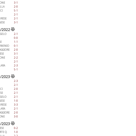
IONE
3-1
ELLA
2-0
CI
5-1
2-1
RESE
2-1
GESE
3-1
2/2022
NGELO
2-1
0-0
SE
1-1
ERMINIO
0-1
AGGIORE
2-0
ESE
3-1
IONE
2-2
2-1
ARA
2-3
5-1
1/2023
2-3
2-1
CI
2-0
ESE
2-1
NGELO
2-1
GESE
1-0
RESE
3-3
ARA
2-1
AGGIORE
2-0
IONE
3-0
1/2023
ESE
0-2
RTE Q.
1-0
ELLA
2-2