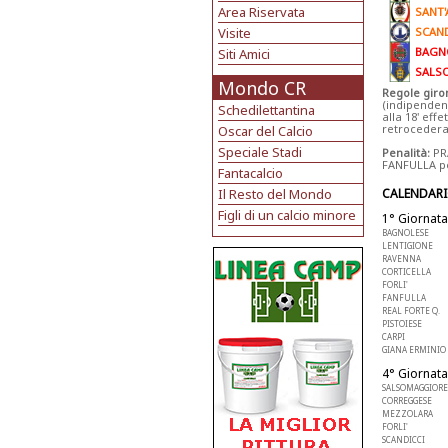
Area Riservata
SANT
Visite
SCAND
BAGN
Siti Amici
SALS
Mondo CR
Regole giro
(indipenden
Schedilettantina
alla 18' effe
retrocederan
Oscar del Calcio
Speciale Stadi
Penalità:
PRA
FANFULLA pen
Fantacalcio
Il Resto del Mondo
CALENDAR
Figli di un calcio minore
1° Giornata
BAGNOLESE
LENTIGIONE
RAVENNA
CORTICELLA
FORLI'
FANFULLA
REAL FORTE Q.
PISTOIESE
CARPI
GIANA ERMINIO
4° Giornata
SALSOMAGGIORE
CORREGGESE
MEZZOLARA
FORLI'
SCANDICCI