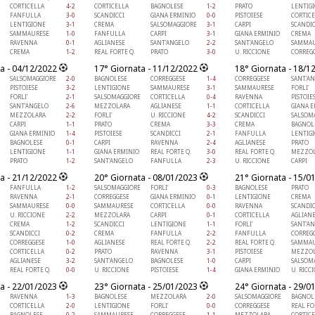
CORTICELLA
4-2
CORTICELLA
BAGNOLESE
1-2
PRATO
LENTIG
FANFULLA
3-0
SCANDICCI
GIANA ERMINIO
0-0
PISTOIESE
CORTIC
LENTIGIONE
3-1
CREMA
SALSOMAGGIORE
3-1
CARPI
SCANDIC
SAMMAURESE
1-0
FANFULLA
CARPI
3-1
GIANA ERMINIO
CREMA
RAVENNA
0-1
AGLIANESE
SANT'ANGELO
2-2
SANT'ANGELO
SAMMAU
CREMA
1-2
REAL FORTE Q.
PRATO
3-0
U. RICCIONE
CORREG
a - 04/12/2022
17° Giornata - 11/12/2022
18° Giornata - 18/1
SALSOMAGGIORE
2-0
BAGNOLESE
CORREGGESE
1-4
CORREGGESE
SANT'A
PISTOIESE
3-2
LENTIGIONE
SAMMAURESE
3-1
SAMMAURESE
FORLI'
FORLI'
2-1
SALSOMAGGIORE
CORTICELLA
0-4
RAVENNA
PISTOIE
SANT'ANGELO
2-6
MEZZOLARA
AGLIANESE
1-1
CORTICELLA
GIANA 
MEZZOLARA
2-2
FORLI'
U. RICCIONE
4-2
SCANDICCI
SALSOM
CARPI
1-1
PRATO
CREMA
3-3
CREMA
BAGNOL
GIANA ERMINIO
1-4
PISTOIESE
SCANDICCI
2-1
FANFULLA
LENTIG
BAGNOLESE
0-1
CARPI
RAVENNA
2-4
AGLIANESE
PRATO
LENTIGIONE
1-1
GIANA ERMINIO
REAL FORTE Q.
3-0
REAL FORTE Q.
MEZZOL
PRATO
1-2
SANT'ANGELO
FANFULLA
2-3
U. RICCIONE
CARPI
a - 21/12/2022
20° Giornata - 08/01/2023
21° Giornata - 15/0
FANFULLA
1-2
SALSOMAGGIORE
FORLI'
0-3
BAGNOLESE
PRATO
RAVENNA
2-1
CORREGGESE
GIANA ERMINIO
0-1
LENTIGIONE
CREMA
SAMMAURESE
0-0
SAMMAURESE
CORTICELLA
0-0
RAVENNA
SCANDIC
U. RICCIONE
2-2
MEZZOLARA
CARPI
0-1
CORTICELLA
AGLIAN
CREMA
1-2
SCANDICCI
LENTIGIONE
1-1
FORLI'
SANT'A
SCANDICCI
0-2
CREMA
FANFULLA
2-2
FANFULLA
CORREG
CORREGGESE
1-0
AGLIANESE
REAL FORTE Q.
2-2
REAL FORTE Q.
SAMMAU
CORTICELLA
0-2
PRATO
RAVENNA
3-1
PISTOIESE
MEZZOL
AGLIANESE
3-2
SANT'ANGELO
BAGNOLESE
1-0
CARPI
SALSOM
REAL FORTE Q.
0-0
U. RICCIONE
PISTOIESE
1-4
GIANA ERMINIO
U. RICC
a - 22/01/2023
23° Giornata - 25/01/2023
24° Giornata - 29/0
RAVENNA
1-3
BAGNOLESE
MEZZOLARA
2-0
SALSOMAGGIORE
BAGNOL
CORTICELLA
2-0
LENTIGIONE
FORLI'
0-0
CORREGGESE
REAL FO
BAGNOLESE
0-2
SAMMAURESE
CORREGGESE
1-1
MEZZOLARA
CORTIC