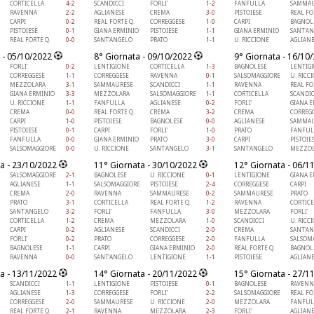
CORTICELLA
4-2
SCANDICCI
FORLI'
1-2
FANFULLA
SAMMAU
RAVENNA
2-2
AGLIANESE
CREMA
3-0
PISTOIESE
REAL FO
CARPI
0-2
REAL FORTE Q.
CORREGGESE
1-0
CARPI
BAGNOL
PISTOIESE
0-1
GIANA ERMINIO
PISTOIESE
1-1
GIANA ERMINIO
SANT'A
REAL FORTE Q.
0-0
SANT'ANGELO
PRATO
1-1
U. RICCIONE
AGLIAN
 - 05/10/2022
8° Giornata - 09/10/2022
9° Giornata - 16/10
FORLI'
0-2
LENTIGIONE
CORTICELLA
1-3
BAGNOLESE
LENTIG
CORREGGESE
1-1
CORREGGESE
RAVENNA
0-1
SALSOMAGGIORE
U. RICC
MEZZOLARA
3-1
SAMMAURESE
SCANDICCI
1-1
RAVENNA
REAL FO
GIANA ERMINIO
3-3
MEZZOLARA
SALSOMAGGIORE
1-1
CORTICELLA
SCANDIC
U. RICCIONE
1-1
FANFULLA
AGLIANESE
0-2
FORLI'
GIANA 
CREMA
0-0
REAL FORTE Q.
CREMA
3-2
CREMA
CORREG
CARPI
1-0
PISTOIESE
BAGNOLESE
0-0
AGLIANESE
SAMMAU
PISTOIESE
0-1
CARPI
FORLI'
1-0
PRATO
FANFUL
FANFULLA
0-0
GIANA ERMINIO
PRATO
3-0
CARPI
PISTOIE
SALSOMAGGIORE
0-0
U. RICCIONE
SANT'ANGELO
3-1
SANT'ANGELO
MEZZOL
a - 23/10/2022
11° Giornata - 30/10/2022
12° Giornata - 06/1
SALSOMAGGIORE
2-1
BAGNOLESE
U. RICCIONE
0-1
LENTIGIONE
GIANA 
AGLIANESE
1-1
SALSOMAGGIORE
PISTOIESE
2-4
CORREGGESE
CARPI
CREMA
2-0
RAVENNA
SAMMAURESE
0-2
SAMMAURESE
PRATO
PRATO
3-1
CORTICELLA
REAL FORTE Q.
1-2
RAVENNA
CORTIC
SANT'ANGELO
3-2
FORLI'
FANFULLA
3-0
MEZZOLARA
FORLI'
CORTICELLA
1-2
CREMA
MEZZOLARA
1-0
SCANDICCI
U. RICC
CARPI
0-2
AGLIANESE
SCANDICCI
2-0
CREMA
SANT'A
FORLI'
0-2
PRATO
CORREGGESE
2-0
FANFULLA
SALSOM
BAGNOLESE
1-1
CARPI
GIANA ERMINIO
2-0
REAL FORTE Q.
BAGNOL
RAVENNA
0-0
SANT'ANGELO
LENTIGIONE
1-1
PISTOIESE
AGLIAN
a - 13/11/2022
14° Giornata - 20/11/2022
15° Giornata - 27/1
SCANDICCI
1-1
LENTIGIONE
PISTOIESE
0-1
BAGNOLESE
RAVENN
AGLIANESE
1-3
CORREGGESE
FORLI'
2-2
SALSOMAGGIORE
REAL FO
CORREGGESE
2-0
SAMMAURESE
U. RICCIONE
2-0
MEZZOLARA
FANFUL
REAL FORTE Q.
2-1
RAVENNA
MEZZOLARA
2-3
FORLI'
AGLIAN