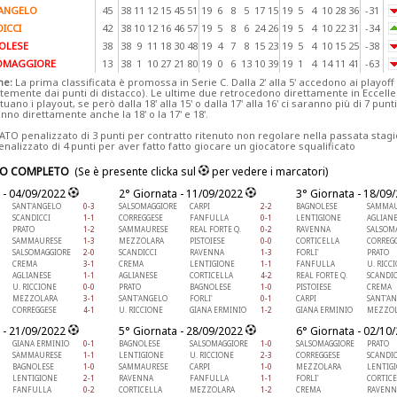
'ANGELO
45
38
11
12
15
45
51
19
6
8
5
17
15
19
5
4
10
28
36
-31
ICCI
42
38
10
12
16
46
57
19
5
8
6
24
26
19
5
4
10
22
31
-34
OLESE
38
38
9
11
18
30
48
19
4
7
8
15
23
19
5
4
10
15
25
-38
OMAGGIORE
13
38
1
10
27
21
80
19
0
6
13
10
39
19
1
4
14
11
41
-63
ne:
La prima classificata è promossa in Serie C. Dalla 2' alla 5' accedono ai playoff
temente dai punti di distacco). Le ultime due retrocedono direttamente in Eccellen
ttuano i playout, se però dalla 18' alla 15' o dalla 17' alla 16' ci saranno più di 7 punt
no direttamente anche la 18' o la 17' e 18'.
TO penalizzato di 3 punti per contratto ritenuto non regolare nella passata stagi
alizzato di 4 punti per aver fatto fatto giocare un giocatore squalificato
IO COMPLETO
(Se è presente clicka sul
per vedere i marcatori)
 - 04/09/2022
2° Giornata - 11/09/2022
3° Giornata - 18/09
SANT'ANGELO
0-3
SALSOMAGGIORE
CARPI
2-2
BAGNOLESE
SAMMAU
SCANDICCI
1-1
CORREGGESE
FANFULLA
0-1
LENTIGIONE
AGLIAN
PRATO
1-2
SAMMAURESE
REAL FORTE Q.
0-2
RAVENNA
SALSOM
SAMMAURESE
1-3
MEZZOLARA
PISTOIESE
0-0
CORTICELLA
CORREG
SALSOMAGGIORE
2-0
SCANDICCI
RAVENNA
1-3
FORLI'
PRATO
CREMA
3-1
CREMA
LENTIGIONE
1-1
FANFULLA
U. RICC
AGLIANESE
1-1
AGLIANESE
CORTICELLA
4-2
REAL FORTE Q.
SCANDIC
U. RICCIONE
0-0
PRATO
BAGNOLESE
1-0
PISTOIESE
CREMA
MEZZOLARA
3-1
SANT'ANGELO
FORLI'
0-1
CARPI
SANT'A
CORREGGESE
4-1
U. RICCIONE
GIANA ERMINIO
1-2
GIANA ERMINIO
MEZZOL
 - 21/09/2022
5° Giornata - 28/09/2022
6° Giornata - 02/10
GIANA ERMINIO
0-1
BAGNOLESE
SALSOMAGGIORE
1-0
SALSOMAGGIORE
PRATO
SAMMAURESE
1-1
LENTIGIONE
U. RICCIONE
2-3
CORREGGESE
SCANDIC
BAGNOLESE
1-0
SAMMAURESE
CARPI
1-0
MEZZOLARA
LENTIG
LENTIGIONE
2-1
RAVENNA
FANFULLA
1-1
FORLI'
CORTIC
FANFULLA
0-2
CORTICELLA
MEZZOLARA
1-2
CREMA
RAVENN