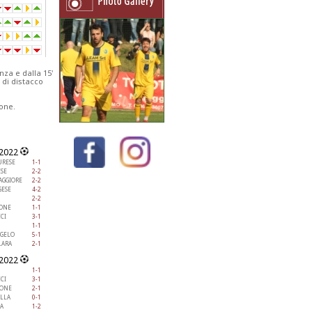
za e dalla 15'
i di distacco
one.
/2022
RESE
1-1
ESE
2-2
AGGIORE
2-2
GESE
4-2
2-2
IONE
1-1
CI
3-1
1-1
NGELO
5-1
ARA
2-1
/2022
1-1
CI
3-1
IONE
2-1
ELLA
0-1
A
1-2