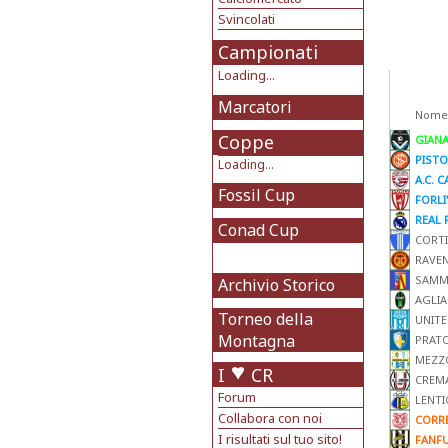
Svincolati
Campionati
Loading...
Marcatori
Nome
Coppe
GIANA
PISTO
Loading...
A.C. C
Fossil Cup
FORLI'
REAL 
Conad Cup
CORTI
RAVE
SAMM
Archivio Storico
AGLIA
Torneo della
UNITE
Montagna
PRAT
MEZZ
I
CR
CREM
Forum
LENTI
Collabora con noi
CORR
I risultati sul tuo sito!
FANF