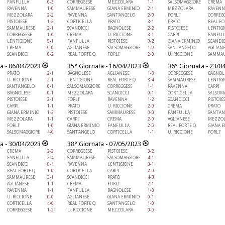
FANFULLA
0-3
CORREGGESE
MEZZOLARA
1-1
SALSOMAGGIORE
CREMA
RAVENNA
1-0
SAMMAURESE
GIANA ERMINIO
2-1
MEZZOLARA
RAVENN
MEZZOLARA
2-2
RAVENNA
SANT'ANGELO
2-0
FORLI'
CORREG
PISTOIESE
1-2
CORTICELLA
PRATO
3-1
PRATO
REAL FO
SAMMAURESE
2-1
SCANDICCI
BAGNOLESE
2-2
PISTOIESE
LENTIG
CORREGGESE
1-0
CREMA
U. RICCIONE
3-1
CARPI
FANFUL
LENTIGIONE
5-1
FANFULLA
PISTOIESE
0-2
GIANA ERMINIO
SCANDIC
CREMA
0-0
AGLIANESE
SALSOMAGGIORE
1-0
SANT'ANGELO
AGLIAN
SCANDICCI
0-2
REAL FORTE Q.
FORLI'
2-0
U. RICCIONE
SAMMAU
a - 06/04/2023
35° Giornata - 16/04/2023
36° Giornata - 23/0
PRATO
2-1
BAGNOLESE
AGLIANESE
1-0
CORREGGESE
BAGNOL
U. RICCIONE
2-1
LENTIGIONE
REAL FORTE Q.
3-4
SAMMAURESE
LENTIG
SANT'ANGELO
0-1
SALSOMAGGIORE
CORREGGESE
1-1
RAVENNA
CARPI
BAGNOLESE
0-1
MEZZOLARA
SCANDICCI
0-1
CORTICELLA
SALSOM
PISTOIESE
2-1
FORLI'
RAVENNA
1-2
SCANDICCI
PISTOIE
CARPI
1-1
PRATO
U. RICCIONE
2-0
CREMA
PRATO
GIANA ERMINIO
1-3
PISTOIESE
SAMMAURESE
0-0
FANFULLA
SANT'A
MEZZOLARA
1-1
CARPI
CREMA
2-0
AGLIANESE
MEZZOL
FORLI'
1-0
GIANA ERMINIO
FANFULLA
2-0
REAL FORTE Q.
GIANA 
SALSOMAGGIORE
4-0
SANT'ANGELO
CORTICELLA
1-1
U. RICCIONE
FORLI'
a - 30/04/2023
38° Giornata - 07/05/2023
CREMA
2-2
CORREGGESE
PISTOIESE
3-2
FANFULLA
2-4
SAMMAURESE
SALSOMAGGIORE
4-1
SCANDICCI
0-4
RAVENNA
LENTIGIONE
0-1
REAL FORTE Q.
1-0
CORTICELLA
CARPI
2-0
SAMMAURESE
3-1
SCANDICCI
PRATO
4-3
AGLIANESE
1-1
CREMA
FORLI'
2-1
RAVENNA
1-1
FANFULLA
BAGNOLESE
1-0
U. RICCIONE
0-0
AGLIANESE
GIANA ERMINIO
0-1
CORTICELLA
4-0
REAL FORTE Q.
SANT'ANGELO
1-0
CORREGGESE
1-2
U. RICCIONE
MEZZOLARA
0-0