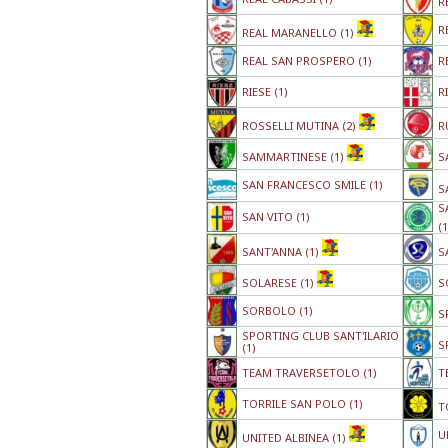
R
R
REAL MARANELLO (1)
REAL SAN PROSPERO (1)
R
RIESE (1)
R
ROSSELLI MUTINA (2)
R
SAMMARTINESE (1)
S
SAN FRANCESCO SMILE (1)
S
S
SAN VITO (1)
(
SANT'ANNA (1)
S
SOLARESE (1)
S
SORBOLO (1)
S
SPORTING CLUB SANT'ILARIO
S
(1)
TEAM TRAVERSETOLO (1)
T
TORRILE SAN POLO (1)
T
U
UNITED ALBINEA (1)