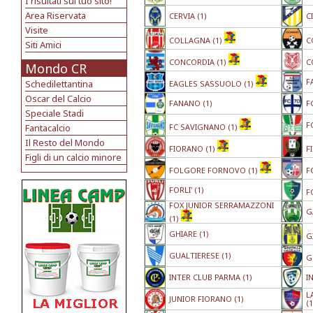
I risultati sul tuo sito!
Area Riservata
CERVIA (1)
C
Visite
COLLAGNA (1)
C
Siti Amici
CONCORDIA (1)
C
Mondo CR
F
Schedilettantina
EAGLES SASSUOLO (1)
Oscar del Calcio
FANANO (1)
F
Speciale Stadi
F
Fantacalcio
FC SAVIGNANO (1)
Il Resto del Mondo
FIORANO (1)
F
Figli di un calcio minore
FOLGORE FORNOVO (1)
F
FORLI' (1)
F
FOX JUNIOR SERRAMAZZONI
G
(1)
GHIARE (1)
G
GUALTIERESE (1)
G
INTER CLUB PARMA (1)
I
L
JUNIOR FIORANO (1)
(1