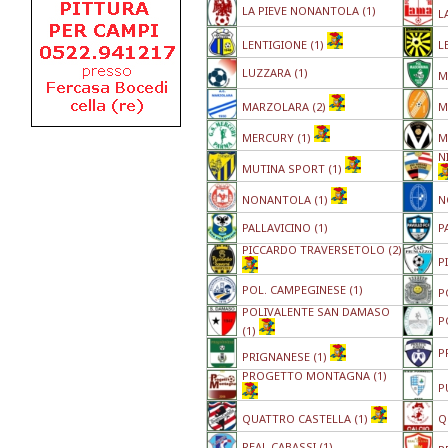
LA PIEVE NONANTOLA (1)
L
LENTIGIONE (1)
L
LUZZARA (1)
M
MARZOLARA (2)
M
MERCURY (1)
M
N
MUTINA SPORT (1)
NONANTOLA (1)
N
PALLAVICINO (1)
P
PICCARDO TRAVERSETOLO (2)
P
POL. CAMPEGINESE (1)
P
POLIVALENTE SAN DAMASO
P
(1)
P
PRIGNANESE (1)
PROGETTO MONTAGNA (1)
P
QUATTRO CASTELLA (1)
Q
REAL CABASSI (1)