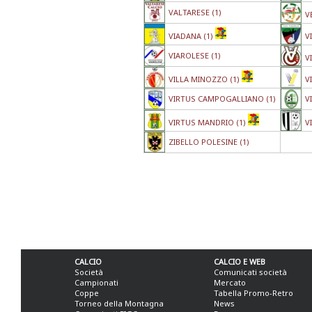
VALTARESE (1)
V
VIADANA (1)
V
VIAROLESE (1)
V
VILLA MINOZZO (1)
V
VIRTUS CAMPOGALLIANO (1)
V
VIRTUS MANDRIO (1)
V
ZIBELLO POLESINE (1)
CALCIO
CALCIO E WEB
Società
Comunicati società
Campionati
Mercato
Coppe
Tabella Promo-Retro
Torneo della Montagna
News