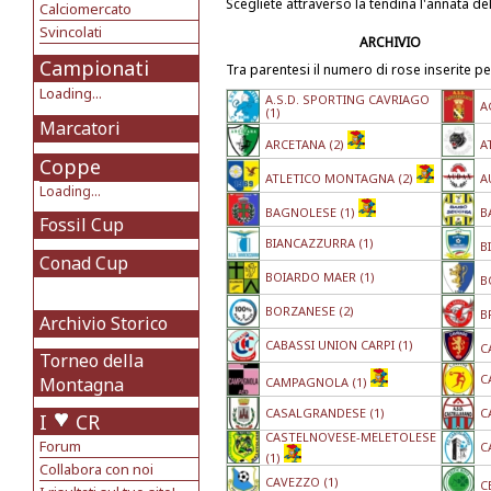
Scegliete attraverso la tendina l'annata de
Calciomercato
Svincolati
ARCHIVIO
Campionati
Tra parentesi il numero di rose inserite pe
Loading...
A.S.D. SPORTING CAVRIAGO
A
(1)
Marcatori
ARCETANA (2)
A
Coppe
ATLETICO MONTAGNA (2)
A
Loading...
BAGNOLESE (1)
B
Fossil Cup
BIANCAZZURRA (1)
B
Conad Cup
BOIARDO MAER (1)
B
BORZANESE (2)
B
Archivio Storico
CABASSI UNION CARPI (1)
C
Torneo della
C
Montagna
CAMPAGNOLA (1)
CASALGRANDESE (1)
C
I
CR
CASTELNOVESE-MELETOLESE
Forum
C
(1)
Collabora con noi
CAVEZZO (1)
C