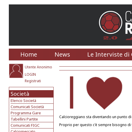
Home
News
Le Interviste di
Utente Anonimo
LOGIN
Registrati
Società
Elenco Società
Comunicati Società
Programma Gare
Calcioreggiano sta diventando un punto di r
Tabellini Partite
Proprio per questo c'è sempre bisogno di f
Comunicati FIGC
Calciomercato