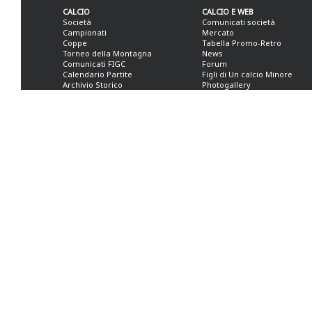
CALCIO
CALCIO E WEB
Società
Comunicati società
Campionati
Mercato
Coppe
Tabella Promo-Retro
Torneo della Montagna
News
Comunicati FIGC
Forum
Calendario Partite
Figli di Un calcio Minore
Archivio Storico
Photogallery