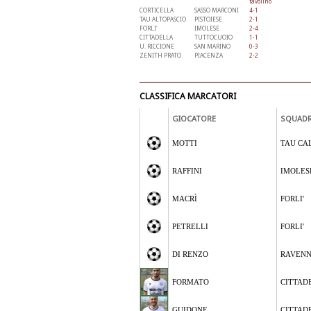
tavolino
CORTICELLA
SASSO MARCONI
4-1
TAU ALTOPASCIO
PISTOIESE
2-1
FORLI'
IMOLESE
2-4
CITTADELLA
TUTTOCUOIO
1-1
U. RICCIONE
SAN MARINO
0-3
ZENITH PRATO
PIACENZA
2-2
CLASSIFICA MARCATORI
GIOCATORE
SQUAD
MOTTI
TAU CA
RAFFINI
IMOLES
MACRÌ
FORLI'
PETRELLI
FORLI'
DI RENZO
RAVEN
FORMATO
CITTAD
GUIDONE
CITTAD