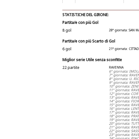
STATISTICHE DEL GIRONE:
Partita/e con più Gol
8 gol
28° giornata: SAN
Partita/e con più Scarto di Gol
6 gol
21° giornata: CITT
Miglior serie Utile senza sconfitte
22 partite
RAVENNA
6° giornata: IMOL
7° giornata: RAVE
8° giornata: U. R
9° giornata: RAV
10° giornata: ZE
11° giornata: RAV
12° giornata: CO
13° giornata: RA
14° giornata: FI
15° giornata: RAV
16° giornata: LE
17° giornata: RA
18° giornata: PRA
19° giornata: RA
20° giornata: TU
21° giornata: RAV
22° giornata: SA
23° giornata: RAV
24° giornata: PIA