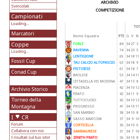
ARCHIVIO
Svincolati
COMPETIZIONE
Campionati
Loading...
TOT
Marcatori
Nome Squadra
PTI
G
V
N
Coppe
FORLI'
84
34
27
3
RAVENNA
74
34
23
5
Loading...
LENTIGIONE
65
34
18
11
Fossil Cup
TAU CALCIO ALTOPASCIO
63
34
18
9
PISTOIESE
61
34
18
7
Conad Cup
IMOLESE
53
34
14
11
CITTADELLA VIS MODENA
47
34
13
8
PIACENZA
42
34
10
12
Archivio Storico
PRATO
42
34
11
9
Torneo della
TUTTOCUOIO
42
34
10
12
Montagna
PROGRESSO
41
34
10
11
SAN MARINO
38
34
10
8
I
CR
SASSO MARCONI
37
34
9
10
Forum
CORTICELLA
36
34
10
6
Collabora con noi
SAMMAURESE
31
34
7
10
I risultati sul tuo sito!
ZENITH PRATO
26
34
10
8