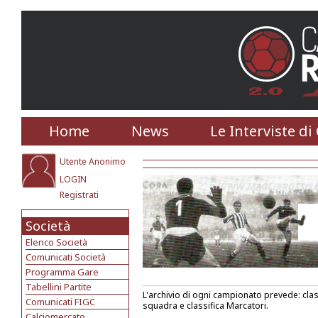
Home
News
Le Interviste di
Utente Anonimo
LOGIN
Registrati
Società
Elenco Società
Comunicati Società
Programma Gare
Tabellini Partite
L'archivio di ogni campionato prevede: classi
Comunicati FIGC
squadra e classifica Marcatori.
Calciomercato