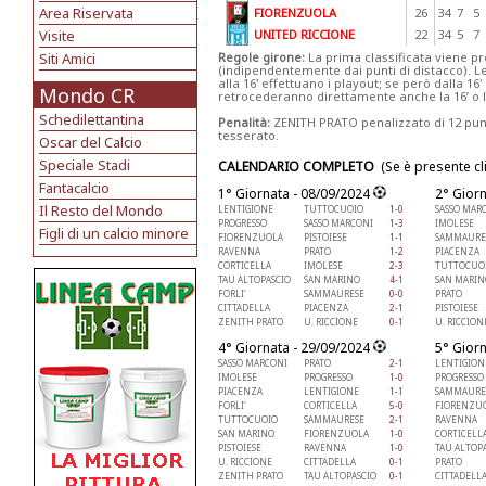
Area Riservata
FIORENZUOLA
26
34
7
5
Visite
UNITED RICCIONE
22
34
5
7
Siti Amici
Regole girone:
La prima classificata viene pro
(indipendentemente dai punti di distacco). L
alla 16' effettuano i playout; se però dalla 16' 
Mondo CR
retrocederanno direttamente anche la 16’ o la
Schedilettantina
Penalità:
ZENITH PRATO penalizzato di 12 pun
tesserato.
Oscar del Calcio
Speciale Stadi
CALENDARIO COMPLETO
(Se è presente cl
Fantacalcio
1° Giornata - 08/09/2024
2° Gior
Il Resto del Mondo
LENTIGIONE
TUTTOCUOIO
1-0
SASSO MAR
PROGRESSO
SASSO MARCONI
1-3
IMOLESE
Figli di un calcio minore
FIORENZUOLA
PISTOIESE
1-1
SAMMAURE
RAVENNA
PRATO
1-2
PIACENZA
CORTICELLA
IMOLESE
2-3
TUTTOCUO
TAU ALTOPASCIO
SAN MARINO
4-1
SAN MARIN
FORLI'
SAMMAURESE
0-0
PRATO
CITTADELLA
PIACENZA
2-1
PISTOIESE
ZENITH PRATO
U. RICCIONE
0-1
U. RICCION
4° Giornata - 29/09/2024
5° Gior
SASSO MARCONI
PRATO
2-1
LENTIGION
IMOLESE
PROGRESSO
1-0
PROGRESSO
PIACENZA
LENTIGIONE
1-1
SAMMAURE
FORLI'
CORTICELLA
5-0
FIORENZU
TUTTOCUOIO
SAMMAURESE
2-1
RAVENNA
SAN MARINO
FIORENZUOLA
1-0
CORTICELL
PISTOIESE
RAVENNA
1-0
TAU ALTOP
U. RICCIONE
CITTADELLA
0-1
PRATO
ZENITH PRATO
TAU ALTOPASCIO
0-1
CITTADELL