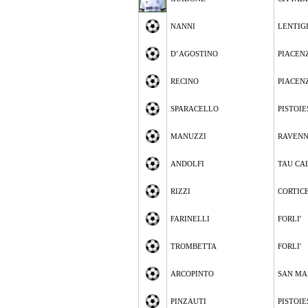
NANNI
LENTIG
D’AGOSTINO
PIACEN
RECINO
PIACEN
SPARACELLO
PISTOIE
MANUZZI
RAVEN
ANDOLFI
TAU CA
RIZZI
CORTIC
FARINELLI
FORLI'
TROMBETTA
FORLI'
ARCOPINTO
SAN MA
PINZAUTI
PISTOIE