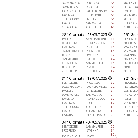
SASSO MARCONI
PIACENZA
0-1
PIACENZA
SAMMAURESE
PISTOIESE
0-0
TAU ALTOP
FIORENZUOLA
TAU ALTOPASCIO
0-2
FORLI'
RAVENNA
U. RICCIONE
4-0
SAN MARIN
TUTTOCUOIO
IMOLESE
0-1
PISTOIESE
PRATO
SAN MARINO
0-2
U. RICCION
CITTADELLA
CORTICELLA
1-0
ZENITH PR
28° Giornata - 23/03/2025
29° Gio
IMOLESE
SASSO MARCONI
0-0
LENTIGION
CORTICELLA
FIORENZUOLA
2-1
PROGRESSO
PIACENZA
PISTOIESE
0-1
SASSO MAR
TAU ALTOPASCIO
PROGRESSO
1-1
SAMMAURE
FORLI'
RAVENNA
3-2
RAVENNA
SAN MARINO
TUTTOCUOIO
4-4
PIACENZA
CITTADELLA
SAMMAURESE
0-1
TUTTOCUO
U. RICCIONE
PRATO
0-4
PRATO
ZENITH PRATO
LENTIGIONE
1-2
PISTOIESE
31° Giornata - 13/04/2025
32° Gio
LENTIGIONE
PROGRESSO
3-0
PROGRESSO
SASSO MARCONI
TAU ALTOPASCIO
2-2
FIORENZU
IMOLESE
U. RICCIONE
3-1
CORTICELL
SAMMAURESE
SAN MARINO
0-1
TAU ALTOP
RAVENNA
FIORENZUOLA
3-0
FORLI'
PIACENZA
FORLI'
1-2
SAN MARIN
TUTTOCUOIO
CORTICELLA
1-1
CITTADELL
PRATO
CITTADELLA
1-3
U. RICCION
PISTOIESE
ZENITH PRATO
0-1
ZENITH PR
34° Giornata - 04/05/2025
LENTIGIONE
SAMMAURESE
0-0
PROGRESSO
RAVENNA
2-1
3-0 a
FIORENZUOLA
PRATO