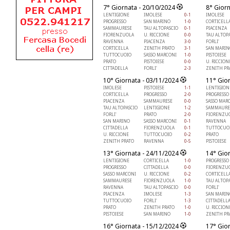
7° Giornata - 20/10/2024
8° Gior
LENTIGIONE
IMOLESE
0-1
IMOLESE
PROGRESSO
SAN MARINO
1-0
CORTICELL
SAMMAURESE
TAU ALTOPASCIO
0-1
PIACENZA
FIORENZUOLA
U. RICCIONE
0-0
TAU ALTOP
RAVENNA
PIACENZA
3-0
FORLI'
CORTICELLA
ZENITH PRATO
3-1
SAN MARIN
TUTTOCUOIO
SASSO MARCONI
1-0
PISTOIESE
PRATO
PISTOIESE
0-0
U. RICCION
CITTADELLA
FORLI'
2-3
ZENITH PR
10° Giornata - 03/11/2024
11° Gio
IMOLESE
PISTOIESE
1-1
LENTIGION
CORTICELLA
PROGRESSO
2-0
PROGRESSO
PIACENZA
SAMMAURESE
0-0
SASSO MAR
TAU ALTOPASCIO
LENTIGIONE
1-2
SAMMAURE
FORLI'
PRATO
2-0
FIORENZU
SAN MARINO
SASSO MARCONI
0-1
RAVENNA
CITTADELLA
FIORENZUOLA
0-1
TUTTOCUO
U. RICCIONE
TUTTOCUOIO
0-2
PRATO
ZENITH PRATO
RAVENNA
0-5
PISTOIESE
13° Giornata - 24/11/2024
14° Gio
LENTIGIONE
CORTICELLA
1-0
PROGRESSO
PROGRESSO
CITTADELLA
0-0
FIORENZU
SASSO MARCONI
U. RICCIONE
0-2
CORTICELL
SAMMAURESE
FIORENZUOLA
1-0
TAU ALTOP
RAVENNA
TAU ALTOPASCIO
0-0
FORLI'
PIACENZA
IMOLESE
1-3
SAN MARIN
TUTTOCUOIO
FORLI'
1-3
CITTADELL
PRATO
ZENITH PRATO
1-0
U. RICCION
PISTOIESE
SAN MARINO
1-0
ZENITH PR
16° Giornata - 15/12/2024
17° Gio