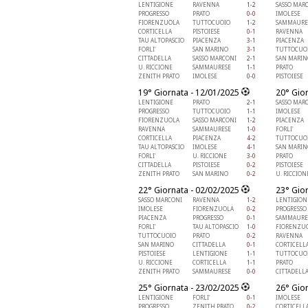
LENTIGIONE
RAVENNA
1-2
SASSO MAR
PROGRESSO
PRATO
0-0
IMOLESE
FIORENZUOLA
TUTTOCUOIO
1-2
SAMMAURE
CORTICELLA
PISTOIESE
0-1
RAVENNA
TAU ALTOPASCIO
PIACENZA
3-1
PIACENZA
FORLI'
SAN MARINO
3-1
TUTTOCUO
CITTADELLA
SASSO MARCONI
2-1
SAN MARIN
U. RICCIONE
SAMMAURESE
1-1
PRATO
ZENITH PRATO
IMOLESE
0-0
PISTOIESE
19° Giornata - 12/01/2025
20° Gio
LENTIGIONE
PRATO
2-1
SASSO MAR
PROGRESSO
TUTTOCUOIO
1-1
IMOLESE
FIORENZUOLA
SASSO MARCONI
1-2
PIACENZA
RAVENNA
SAMMAURESE
1-0
FORLI'
CORTICELLA
PIACENZA
4-2
TUTTOCUO
TAU ALTOPASCIO
IMOLESE
4-1
SAN MARIN
FORLI'
U. RICCIONE
3-0
PRATO
CITTADELLA
PISTOIESE
0-2
PISTOIESE
ZENITH PRATO
SAN MARINO
0-2
U. RICCION
22° Giornata - 02/02/2025
23° Gio
SASSO MARCONI
RAVENNA
1-2
LENTIGION
IMOLESE
FIORENZUOLA
0-2
PROGRESSO
PIACENZA
PROGRESSO
0-1
SAMMAURE
FORLI'
TAU ALTOPASCIO
1-0
FIORENZU
TUTTOCUOIO
PRATO
0-2
RAVENNA
SAN MARINO
CITTADELLA
0-1
CORTICELL
PISTOIESE
LENTIGIONE
1-1
TUTTOCUO
U. RICCIONE
CORTICELLA
1-1
PRATO
ZENITH PRATO
SAMMAURESE
0-0
CITTADELL
25° Giornata - 23/02/2025
26° Gio
LENTIGIONE
FORLI'
0-1
IMOLESE
PROGRESSO
ZENITH PRATO
0-2
CORTICELL