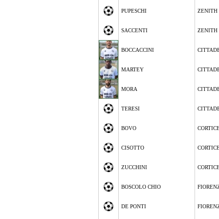
PUPESCHI
ZENITH
SACCENTI
ZENITH
BOCCACCINI
CITTAD
MARTEY
CITTAD
MORA
CITTAD
TERESI
CITTAD
BOVO
CORTIC
CISOTTO
CORTIC
ZUCCHINI
CORTIC
BOSCOLO CHIO
FIOREN
DE PONTI
FIOREN