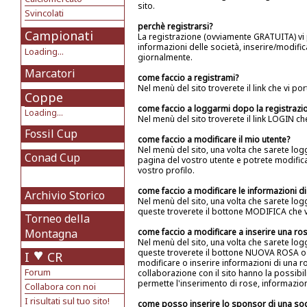
sito.
Svincolati
perchè registrarsi?
Campionati
La registrazione (ovviamente GRATUITA) vi p
informazioni delle società, inserire/modifi
Loading...
giornalmente.
Marcatori
come faccio a registrami?
Nel menù del sito troverete il link che vi po
Coppe
come faccio a loggarmi dopo la registrazi
Loading...
Nel menù del sito troverete il link LOGIN ch
Fossil Cup
come faccio a modificare il mio utente?
Nel menù del sito, una volta che sarete logga
Conad Cup
pagina del vostro utente e potrete modific
vostro profilo.
come faccio a modificare le informazioni di
Archivio Storico
Nel menù del sito, una volta che sarete logg
queste troverete il bottone MODIFICA che vi
Torneo della
Montagna
come faccio a modificare a inserire una ros
Nel menù del sito, una volta che sarete logg
queste troverete il bottone NUOVA ROSA o 
I
CR
modificare o inserire informazioni di una r
Forum
collaborazione con il sito hanno la possibi
permette l'inserimento di rose, informazio
Collabora con noi
I risultati sul tuo sito!
come posso inserire lo sponsor di una soc