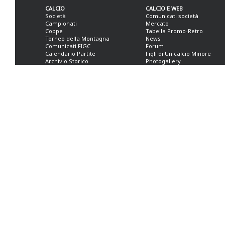
CALCIO
CALCIO E WEB
Società
Comunicati società
Campionati
Mercato
Coppe
Tabella Promo-Retro
Torneo della Montagna
News
Comunicati FIGC
Forum
Calendario Partite
Figli di Un calcio Minore
Archivio Storico
Photogallery