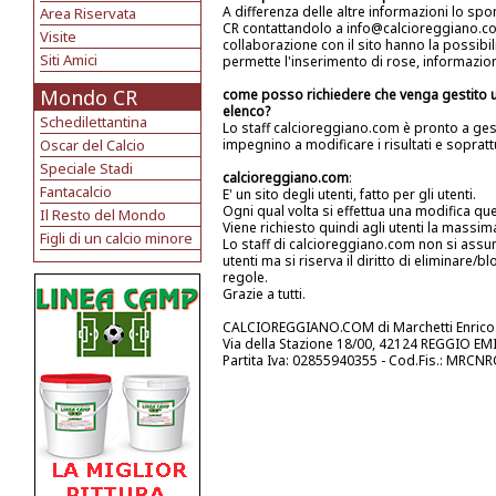
A differenza delle altre informazioni lo spo
Area Riservata
CR contattandolo a info@calcioreggiano.co
Visite
collaborazione con il sito hanno la possibi
Siti Amici
permette l'inserimento di rose, informazio
Mondo CR
come posso richiedere che venga gestito un
elenco?
Schedilettantina
Lo staff calcioreggiano.com è pronto a gesti
Oscar del Calcio
impegnino a modificare i risultati e soprattu
Speciale Stadi
calcioreggiano.com
:
Fantacalcio
E' un sito degli utenti, fatto per gli utenti.
Ogni qual volta si effettua una modifica que
Il Resto del Mondo
Viene richiesto quindi agli utenti la massi
Figli di un calcio minore
Lo staff di calcioreggiano.com non si assu
utenti ma si riserva il diritto di eliminare
regole.
Grazie a tutti.
CALCIOREGGIANO.COM di Marchetti Enrico 
Via della Stazione 18/00, 42124 REGGIO EMI
Partita Iva: 02855940355 - Cod.Fis.: MRC