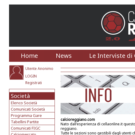
Home
News
Le Interviste di
Utente Anonimo
LOGIN
Registrati
Società
Elenco Società
Comunicati Società
Programma Gare
calcioreggiano.com
Tabellini Partite
Nato dall'esperienza di cellaonline.it questo
Comunicati FIGC
reggiano.
Tutte le sezioni sono gestibili dagli uten
Calciomercato