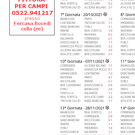
REAL FORTE Q.
MEZZOLARA
0-2
ALCIONE M
TRITIUM CALCIO
ALCIONE MILANO
2-1
ATHLETIC C
7° Giornata - 20/10/2021
8° Giorn
BAGNOLESE
PRATO
1-2
CORREGGES
LENTIGIONE
TRITIUM CALCIO
1-1
PROGRESSO
SASSO MARCONI
FORLI'
3-1
SAMMAURE
RIMINI
REAL FORTE Q.
1-0
RAVENNA
FANFULLA
RAVENNA
0-2
MEZZOLAR
AGLIANESE
CORREGGESE
2-1
BOR. S.DO
GHIVIZZANO B.
PROGRESSO
1-1
FORLI'
SERAVEZZA POZZI
SAMMAURESE
2-2
PRATO
ALCIONE MILANO
MEZZOLARA
2-0
REAL FORTE
ATHLETIC CARPI
BOR. S.DONNINO
2-1
TRITIUM CA
10° Giornata - 07/11/2021
11° Gior
CORREGGESE
ALCIONE MILANO
1-1
BAGNOLESE
PROGRESSO
SERAVEZZA POZZI
0-1
LENTIGION
SAMMAURESE
LENTIGIONE
1-2
SASSO MAR
RAVENNA
PRATO
4-1
RIMINI
MEZZOLARA
RIMINI
2-1
FORLI'
BOR. S.DONNINO
GHIVIZZANO B.
0-0
GHIVIZZANO
FORLI'
BAGNOLESE
2-0
PRATO
FANFULLA
AGLIANESE
1-1
SERAVEZZA
REAL FORTE Q.
ATHLETIC CARPI
2-2
ALCIONE M
TRITIUM CALCIO
SASSO MARCONI
1-1
ATHLETIC C
13° Giornata - 28/11/2021
14° Gior
BAGNOLESE
REAL FORTE Q.
2-1
CORREGGES
LENTIGIONE
CORREGGESE
2-0
PROGRESSO
SASSO MARCONI
MEZZOLARA
0-1
SAMMAURE
RIMINI
RAVENNA
1-1
RAVENNA
FORLI'
PROGRESSO
1-0
MEZZOLAR
GHIVIZZANO B.
AGLIANESE
1-1
BOR. S.DO