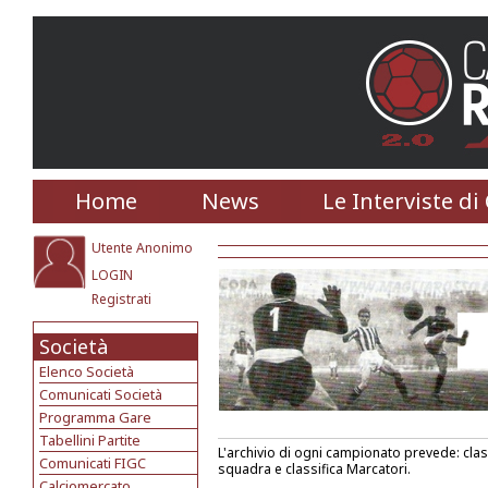
Home
News
Le Interviste di
Utente Anonimo
LOGIN
Registrati
Società
Elenco Società
Comunicati Società
Programma Gare
Tabellini Partite
L'archivio di ogni campionato prevede: classi
Comunicati FIGC
squadra e classifica Marcatori.
Calciomercato