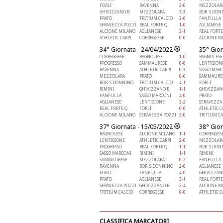
FORLI'
RAVENNA
2-0
MEZZOLAR
GHIVIZZANO B.
MEZZOLARA
3-3
BOR. S.DO
PRATO
TRITIUM CALCIO
3-0
FANFULLA
SERAVEZZA POZZI
REAL FORTE Q.
1-0
AGLIANESE
ALCIONE MILANO
AGLIANESE
3-1
REAL FORTE
ATHLETIC CARPI
CORREGGESE
0-0
ALCIONE M
34° Giornata - 24/04/2022
35° Gior
CORREGGESE
BAGNOLESE
1-0
BAGNOLESE
PROGRESSO
SAMMAURESE
0-0
LENTIGION
RAVENNA
ATHLETIC CARPI
0-3
SASSO MAR
MEZZOLARA
PRATO
0-0
SAMMAURE
BOR. S.DONNINO
TRITIUM CALCIO
4-1
FORLI'
RIMINI
GHIVIZZANO B.
1-1
GHIVIZZANO
FANFULLA
SASSO MARCONI
4-0
PRATO
AGLIANESE
LENTIGIONE
3-2
SERAVEZZA
REAL FORTE Q.
FORLI'
0-0
ATHLETIC C
ALCIONE MILANO
SERAVEZZA POZZI
3-0
TRITIUM CA
37° Giornata - 15/05/2022
38° Gior
BAGNOLESE
ALCIONE MILANO
1-1
CORREGGES
LENTIGIONE
ATHLETIC CARPI
2-0
MEZZOLAR
PROGRESSO
REAL FORTE Q.
1-1
BOR. S.DO
SASSO MARCONI
RIMINI
1-1
RIMINI
SAMMAURESE
MEZZOLARA
0-2
FANFULLA
RAVENNA
BOR. S.DONNINO
2-0
AGLIANESE
FORLI'
FANFULLA
4-0
GHIVIZZANO
PRATO
AGLIANESE
3-1
REAL FORTE
SERAVEZZA POZZI
GHIVIZZANO B.
2-4
ALCIONE M
TRITIUM CALCIO
CORREGGESE
0-0
ATHLETIC C
CLASSIFICA MARCATORI