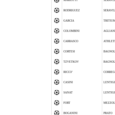
MARIOTTI
SERAVE
RODRIGUEZ
SERAVE
GARCIA
TRITIUM
COLOMBINI
AGLIAN
CARRASCO
ATHLETI
CORTESI
BAGNOL
TZVETKOV
BAGNOL
RICCO’
CORREG
CASINI
LENTIG
SANAT
LENTIG
FORT
MEZZO
BOGANINI
PRATO