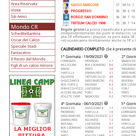
Area Riservata
SASSO MARCONI
37
38
10
7
Visite
PROGRESSO
36
38
6
18
Siti Amici
BORGO SAN DONNINO
36
38
7
15
TRITIUM CALCIO 1908
35
38
7
14
Mondo CR
Regole girone:
La prima classificata è promoss
Schedilettantina
(indipendentemente dai punti di distacco). L
alla 18' effettuano i playout, se però dalla 18' 
Oscar del Calcio
retrocederanno direttamente anche la 18' o la 
Speciale Stadi
CALENDARIO COMPLETO
(Se è presente cl
Fantacalcio
1° Giornata - 19/09/2021
2° Giorn
Il Resto del Mondo
CORREGGESE
PROGRESSO
1-1
BAGNOLESE
Figli di un calcio minore
MEZZOLARA
BOR. S.DONNINO
0-0
LENTIGION
RIMINI
PRATO
3-0
PROGRESSO
FANFULLA
SAMMAURESE
3-1
SASSO MAR
AGLIANESE
TRITIUM CALCIO
4-0
SAMMAURE
GHIVIZZANO B.
SASSO MARCONI
3-5
RAVENNA
REAL FORTE Q.
RAVENNA
0-3
BOR. S.DO
SERAVEZZA POZZI
LENTIGIONE
1-2
FORLI'
ALCIONE MILANO
FORLI'
0-1
PRATO
ATHLETIC CARPI
BAGNOLESE
0-2
TRITIUM CA
4° Giornata - 06/10/2021
5° Giorn
BAGNOLESE
GHIVIZZANO B.
1-1
LENTIGION
PROGRESSO
FANFULLA
1-0
CORREGGES
SASSO MARCONI
SERAVEZZA POZZI
2-1
SASSO MAR
SAMMAURESE
AGLIANESE
1-2
RIMINI
RAVENNA
LENTIGIONE
3-1
FANFULLA
BOR. S.DONNINO
CORREGGESE
0-0
AGLIANESE
FORLI'
RIMINI
0-1
GHIVIZZANO
PRATO
ATHLETIC CARPI
3-2
SERAVEZZA