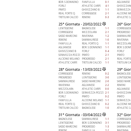
BOR. S.DONNINO
FANFULLA
0-1
AGLIANESE
FORLI'
ATHLETIC CARPI
4-1
GHIVIZZANO
PRATO
GHIVIZZANO B.
1-1
SERAVEZZA
REAL FORTE Q.
CORREGGESE
2-1
ALCIONE M
TRITIUM CALCIO
RIMINI
0-3
ATHLETIC C
25° Giornata - 20/02/2022
26° Gior
LENTIGIONE
BAGNOLESE
1-1
CORREGGES
CORREGGESE
MEZZOLARA
2-1
PROGRESSO
SASSO MARCONI
RAVENNA
1-2
SAMMAURE
RIMINI
SAMMAURESE
1-0
RAVENNA
FANFULLA
REAL FORTE Q.
1-1
MEZZOLAR
AGLIANESE
BOR. S.DONNINO
1-1
BOR. S.DO
GHIVIZZANO B.
FORLI'
0-4
FORLI'
SERAVEZZA POZZI
PRATO
2-1
PRATO
ALCIONE MILANO
PROGRESSO
2-1
REAL FORTE
ATHLETIC CARPI
TRITIUM CALCIO
1-1
TRITIUM CA
28° Giornata - 13/03/2022
29° Gior
CORREGGESE
RIMINI
0-2
BAGNOLESE
PROGRESSO
LENTIGIONE
3-0
LENTIGION
SAMMAURESE
SASSO MARCONI
2-0
SASSO MAR
RAVENNA
AGLIANESE
2-2
RIMINI
MEZZOLARA
ATHLETIC CARPI
0-0
AGLIANESE
BOR. S.DONNINO
SERAVEZZA POZZI
2-1
GHIVIZZANO
FORLI'
PRATO
0-2
PRATO
FANFULLA
ALCIONE MILANO
1-1
SERAVEZZA
REAL FORTE Q.
GHIVIZZANO B.
0-2
ALCIONE M
TRITIUM CALCIO
BAGNOLESE
1-0
ATHLETIC C
31° Giornata - 03/04/2022
32° Gior
BAGNOLESE
SAMMAURESE
1-1
CORREGGES
LENTIGIONE
BOR. S.DONNINO
3-1
PROGRESSO
SASSO MARCONI
PROGRESSO
1-3
SAMMAURE
RIMINI
FANFULLA
2-1
RAVENNA