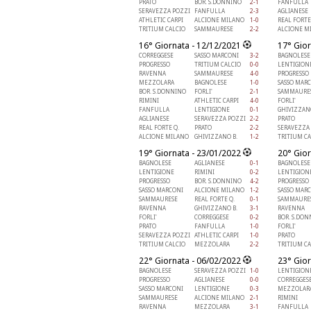
PRATO
BOR. S.DONNINO
2-1
FANFULLA
SERAVEZZA POZZI
FANFULLA
2-3
AGLIANESE
ATHLETIC CARPI
ALCIONE MILANO
1-0
REAL FORTE
TRITIUM CALCIO
SAMMAURESE
2-2
ALCIONE M
16° Giornata - 12/12/2021
17° Gior
CORREGGESE
SASSO MARCONI
3-2
BAGNOLESE
PROGRESSO
TRITIUM CALCIO
0-0
LENTIGION
RAVENNA
SAMMAURESE
4-0
PROGRESSO
MEZZOLARA
BAGNOLESE
1-0
SASSO MAR
BOR. S.DONNINO
FORLI'
2-1
SAMMAURE
RIMINI
ATHLETIC CARPI
4-0
FORLI'
FANFULLA
LENTIGIONE
0-1
GHIVIZZANO
AGLIANESE
SERAVEZZA POZZI
2-2
PRATO
REAL FORTE Q.
PRATO
2-2
SERAVEZZA
ALCIONE MILANO
GHIVIZZANO B.
1-2
TRITIUM CA
19° Giornata - 23/01/2022
20° Gior
BAGNOLESE
AGLIANESE
0-1
BAGNOLESE
LENTIGIONE
RIMINI
0-2
LENTIGION
PROGRESSO
BOR. S.DONNINO
4-2
PROGRESSO
SASSO MARCONI
ALCIONE MILANO
1-2
SASSO MAR
SAMMAURESE
REAL FORTE Q.
0-1
SAMMAURE
RAVENNA
GHIVIZZANO B.
3-1
RAVENNA
FORLI'
CORREGGESE
0-2
BOR. S.DO
PRATO
FANFULLA
1-0
FORLI'
SERAVEZZA POZZI
ATHLETIC CARPI
1-0
PRATO
TRITIUM CALCIO
MEZZOLARA
2-2
TRITIUM CA
22° Giornata - 06/02/2022
23° Gior
BAGNOLESE
SERAVEZZA POZZI
1-0
LENTIGION
PROGRESSO
AGLIANESE
0-0
CORREGGES
SASSO MARCONI
LENTIGIONE
0-3
MEZZOLAR
SAMMAURESE
ALCIONE MILANO
2-1
RIMINI
RAVENNA
MEZZOLARA
3-1
FANFULLA