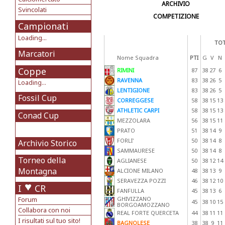
ARCHIVIO
Svincolati
COMPETIZIONE
Campionati
Loading...
TOT
Marcatori
Nome Squadra
PTI
G
V
N
Coppe
RIMINI
87
38
27
6
RAVENNA
83
38
26
5
Loading...
LENTIGIONE
83
38
26
5
Fossil Cup
CORREGGESE
58
38
15
13
ATHLETIC CARPI
58
38
15
13
Conad Cup
MEZZOLARA
56
38
15
11
PRATO
51
38
14
9
FORLI'
50
38
14
8
Archivio Storico
SAMMAURESE
50
38
14
8
Torneo della
AGLIANESE
50
38
12
14
Montagna
ALCIONE MILANO
48
38
13
9
SERAVEZZA POZZI
46
38
12
10
I
CR
FANFULLA
45
38
13
6
Forum
GHIVIZZANO
45
38
10
15
BORGOAMOZZANO
Collabora con noi
REAL FORTE QUERCETA
44
38
11
11
I risultati sul tuo sito!
BAGNOLESE
38
38
9
11