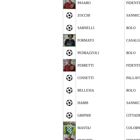
PASARO
FIDENT
ZOCCHI
SANMIC
SARNELLI
ROLO
FORMATO
CASALG
PEDRAZZOLI
ROLO
FERRETTI
FIDENT
COSSETTI
PALLAV
BELLESIA
ROLO
HABIB
SANMIC
GRIPSHI
CITTAD
MASTAJ
COLOR