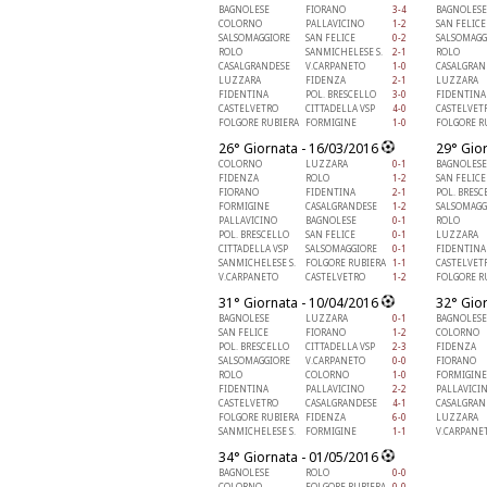
BAGNOLESE
FIORANO
3-4
BAGNOLESE
COLORNO
PALLAVICINO
1-2
SAN FELICE
SALSOMAGGIORE
SAN FELICE
0-2
SALSOMAGG
ROLO
SANMICHELESE S.
2-1
ROLO
CASALGRANDESE
V.CARPANETO
1-0
CASALGRAN
LUZZARA
FIDENZA
2-1
LUZZARA
FIDENTINA
POL. BRESCELLO
3-0
FIDENTINA
CASTELVETRO
CITTADELLA VSP
4-0
CASTELVET
FOLGORE RUBIERA
FORMIGINE
1-0
FOLGORE R
26° Giornata - 16/03/2016
29° Gio
COLORNO
LUZZARA
0-1
BAGNOLESE
FIDENZA
ROLO
1-2
SAN FELICE
FIORANO
FIDENTINA
2-1
POL. BRESC
FORMIGINE
CASALGRANDESE
1-2
SALSOMAGG
PALLAVICINO
BAGNOLESE
0-1
ROLO
POL. BRESCELLO
SAN FELICE
0-1
LUZZARA
CITTADELLA VSP
SALSOMAGGIORE
0-1
FIDENTINA
SANMICHELESE S.
FOLGORE RUBIERA
1-1
CASTELVET
V.CARPANETO
CASTELVETRO
1-2
FOLGORE R
31° Giornata - 10/04/2016
32° Gio
BAGNOLESE
LUZZARA
0-1
BAGNOLESE
SAN FELICE
FIORANO
1-2
COLORNO
POL. BRESCELLO
CITTADELLA VSP
2-3
FIDENZA
SALSOMAGGIORE
V.CARPANETO
0-0
FIORANO
ROLO
COLORNO
1-0
FORMIGINE
FIDENTINA
PALLAVICINO
2-2
PALLAVICI
CASTELVETRO
CASALGRANDESE
4-1
CASALGRAN
FOLGORE RUBIERA
FIDENZA
6-0
LUZZARA
SANMICHELESE S.
FORMIGINE
1-1
V.CARPANE
34° Giornata - 01/05/2016
BAGNOLESE
ROLO
0-0
COLORNO
FOLGORE RUBIERA
0-0