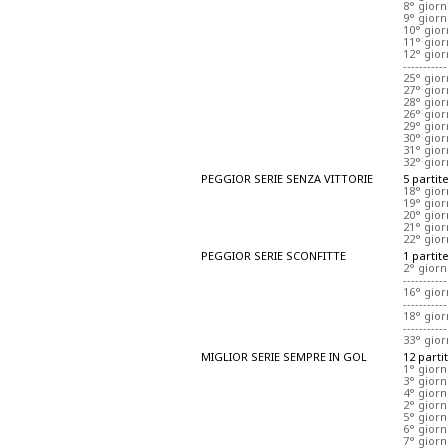
8° giorn
9° gior
10° gior
11° gio
12° gior
-----------
25° gior
27° gior
28° gio
26° gio
29° gior
30° gio
31° gio
32° gio
PEGGIOR SERIE SENZA VITTORIE
5 partit
18° gio
19° gior
20° gior
21° gio
22° gio
PEGGIOR SERIE SCONFITTE
1 partit
2° giorn
-----------
16° gior
-----------
18° gio
-----------
33° gior
MIGLIOR SERIE SEMPRE IN GOL
12 parti
1° gior
3° giorn
4° gior
2° giorn
5° gior
6° gior
7° gior