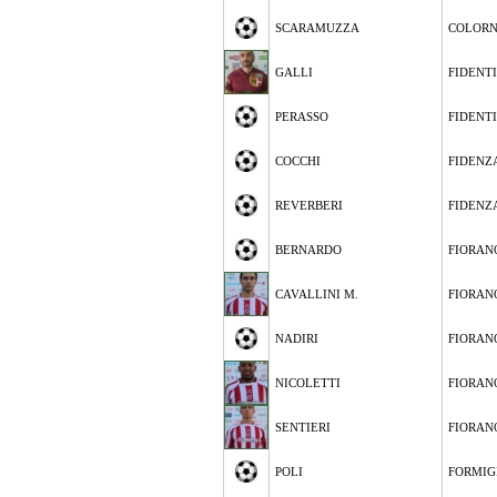
SCARAMUZZA
COLOR
GALLI
FIDENT
PERASSO
FIDENT
COCCHI
FIDENZ
REVERBERI
FIDENZ
BERNARDO
FIORAN
CAVALLINI M.
FIORAN
NADIRI
FIORAN
NICOLETTI
FIORAN
SENTIERI
FIORAN
POLI
FORMIG