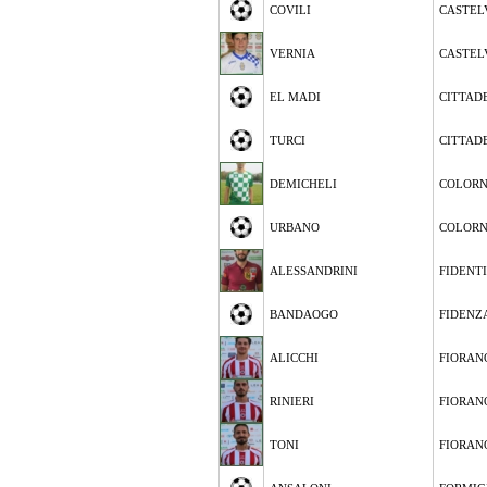
COVILI
CASTEL
VERNIA
CASTEL
EL MADI
CITTAD
TURCI
CITTAD
DEMICHELI
COLOR
URBANO
COLOR
ALESSANDRINI
FIDENT
BANDAOGO
FIDENZ
ALICCHI
FIORAN
RINIERI
FIORAN
TONI
FIORAN