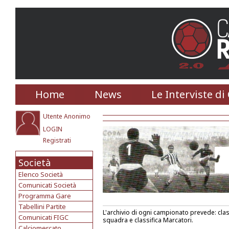
Home
News
Le Interviste di
Utente Anonimo
LOGIN
Registrati
Società
Elenco Società
Comunicati Società
Programma Gare
Tabellini Partite
L'archivio di ogni campionato prevede: classi
Comunicati FIGC
squadra e classifica Marcatori.
Calciomercato