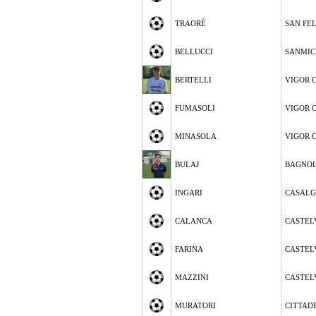
TRAORÈ
SAN FE
BELLUCCI
SANMIC
BERTELLI
VIGOR 
FUMASOLI
VIGOR 
MINASOLA
VIGOR 
BULAJ
BAGNOL
INGARI
CASALG
CALANCA
CASTEL
FARINA
CASTEL
MAZZINI
CASTEL
MURATORI
CITTAD