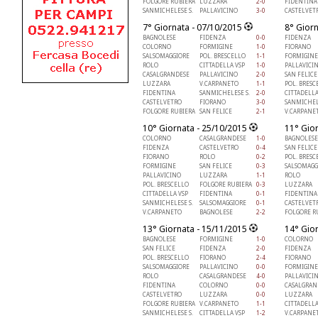
FOLGORE RUBIERA
LUZZARA
2-0
FIDENTINA
SANMICHELESE S.
PALLAVICINO
3-0
CASTELVET
7° Giornata - 07/10/2015
8° Gior
BAGNOLESE
FIDENZA
0-0
FIDENZA
COLORNO
FORMIGINE
1-0
FIORANO
SALSOMAGGIORE
POL. BRESCELLO
1-1
FORMIGINE
ROLO
CITTADELLA VSP
1-0
PALLAVICI
CASALGRANDESE
PALLAVICINO
2-0
SAN FELICE
LUZZARA
V.CARPANETO
1-1
POL. BRESC
FIDENTINA
SANMICHELESE S.
2-0
CITTADELLA
CASTELVETRO
FIORANO
3-0
SANMICHEL
FOLGORE RUBIERA
SAN FELICE
2-1
V.CARPANE
10° Giornata - 25/10/2015
11° Gio
COLORNO
CASALGRANDESE
1-0
BAGNOLESE
FIDENZA
CASTELVETRO
0-4
SAN FELICE
FIORANO
ROLO
0-2
POL. BRESC
FORMIGINE
SAN FELICE
0-3
SALSOMAGG
PALLAVICINO
LUZZARA
1-1
ROLO
POL. BRESCELLO
FOLGORE RUBIERA
0-3
LUZZARA
CITTADELLA VSP
FIDENTINA
0-1
FIDENTINA
SANMICHELESE S.
SALSOMAGGIORE
0-1
CASTELVET
V.CARPANETO
BAGNOLESE
2-2
FOLGORE R
13° Giornata - 15/11/2015
14° Gio
BAGNOLESE
FORMIGINE
1-0
COLORNO
SAN FELICE
FIDENZA
2-0
FIDENZA
POL. BRESCELLO
FIORANO
2-4
FIORANO
SALSOMAGGIORE
PALLAVICINO
0-0
FORMIGINE
ROLO
CASALGRANDESE
4-0
PALLAVICI
FIDENTINA
COLORNO
0-0
CASALGRAN
CASTELVETRO
LUZZARA
0-0
LUZZARA
FOLGORE RUBIERA
V.CARPANETO
1-1
CITTADELLA
SANMICHELESE S.
CITTADELLA VSP
1-2
V.CARPANE