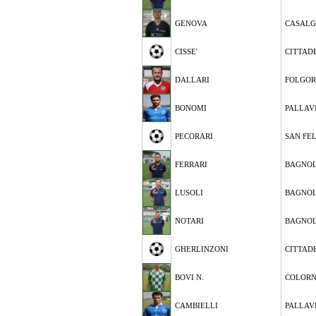
GENOVA
CASALG
CISSE'
CITTAD
DALLARI
FOLGOR
BONOMI
PALLAV
PECORARI
SAN FE
FERRARI
BAGNOL
LUSOLI
BAGNOL
NOTARI
BAGNOL
GHERLINZONI
CITTAD
BOVI N.
COLOR
CAMBIELLI
PALLAV