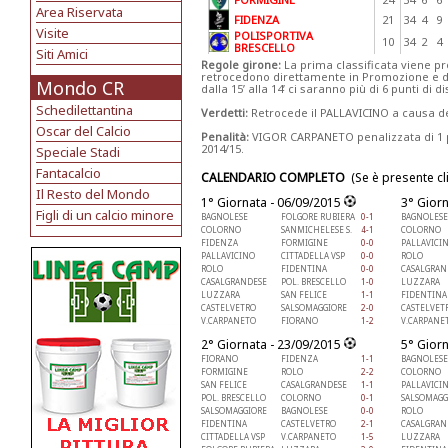
Area Riservata
FIDENZA
21
34
4
9
Visite
POLISPORTIVA
10
34
2
4
BRESCELLO
Siti Amici
Regole girone:
La prima classificata viene pr
retrocedono direttamente in Promozione e dalla
Mondo CR
dalla 15’ alla 14’ ci saranno più di 6 punti di
Schedilettantina
Verdetti:
Retrocede il PALLAVICINO a causa del
Oscar del Calcio
Penalità:
VIGOR CARPANETO penalizzata di 1 p
2014/15.
Speciale Stadi
Fantacalcio
CALENDARIO COMPLETO
(Se è presente cl
Il Resto del Mondo
1° Giornata - 06/09/2015
3° Gior
Figli di un calcio minore
BAGNOLESE
FOLGORE RUBIERA
0-1
BAGNOLESE
COLORNO
SANMICHELESE S.
4-1
COLORNO
FIDENZA
FORMIGINE
0-0
PALLAVICI
PALLAVICINO
CITTADELLA VSP
0-0
ROLO
ROLO
FIDENTINA
0-0
CASALGRAN
CASALGRANDESE
POL. BRESCELLO
1-0
LUZZARA
LUZZARA
SAN FELICE
1-1
FIDENTINA
CASTELVETRO
SALSOMAGGIORE
2-0
CASTELVET
V.CARPANETO
FIORANO
1-2
V.CARPANE
2° Giornata - 23/09/2015
5° Gior
FIORANO
FIDENZA
1-1
BAGNOLESE
FORMIGINE
ROLO
2-2
COLORNO
SAN FELICE
CASALGRANDESE
1-1
PALLAVICI
POL. BRESCELLO
COLORNO
0-1
SALSOMAGG
SALSOMAGGIORE
BAGNOLESE
0-0
ROLO
FIDENTINA
CASTELVETRO
2-1
CASALGRAN
CITTADELLA VSP
V.CARPANETO
1-5
LUZZARA