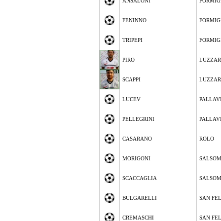
ANSALONI
FORMIG
FENINNO
FORMIG
TRIPEPI
FORMIG
PIRO
LUZZA
SCAPPI
LUZZA
LUCEV
PALLAV
PELLEGRINI
PALLAV
CASARANO
ROLO
MORIGONI
SALSOM
SCACCAGLIA
SALSOM
BULGARELLI
SAN FE
CREMASCHI
SAN FE