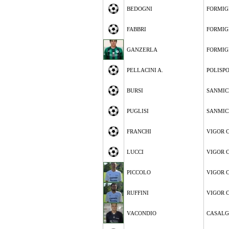
BEDOGNI
FORMIG
FABBRI
FORMIG
GANZERLA
FORMIG
PELLACINI A.
POLISP
BURSI
SANMIC
PUGLISI
SANMIC
FRANCHI
VIGOR 
LUCCI
VIGOR 
PICCOLO
VIGOR 
RUFFINI
VIGOR 
VACONDIO
CASALG