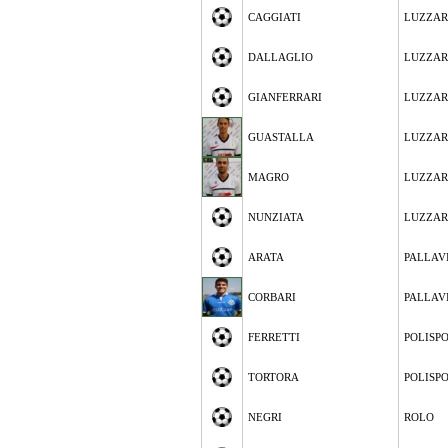
CAGGIATI
LUZZA
DALLAGLIO
LUZZA
GIANFERRARI
LUZZA
GUASTALLA
LUZZA
MAGRO
LUZZA
NUNZIATA
LUZZA
ARATA
PALLAV
CORBARI
PALLAV
FERRETTI
POLISP
TORTORA
POLISP
NEGRI
ROLO