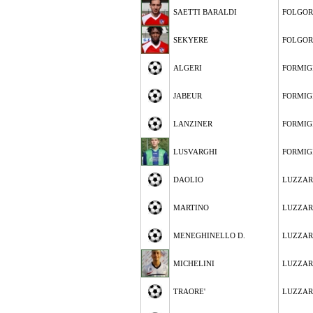
SAETTI BARALDI
FOLGOR
SEKYERE
FOLGOR
ALGERI
FORMIG
JABEUR
FORMIG
LANZINER
FORMIG
LUSVARGHI
FORMIG
DAOLIO
LUZZA
MARTINO
LUZZA
MENEGHINELLO D.
LUZZA
MICHELINI
LUZZA
TRAORE'
LUZZA