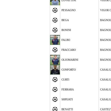
LOVATTINI
VIGOR 
PESSAGNO
VIGOR 
BEGA
BAGNOL
BONINI
BAGNOL
FALBO
BAGNOL
FRACCARO
BAGNOL
OLIOMARINI
BAGNOL
CONFORTO
CASALG
CURTI
CASALG
FERRARA
CASALG
SHPIJATI
CASALG
BENATTI
CASTEL