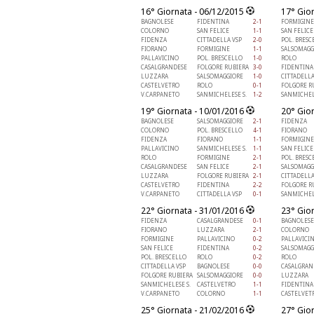
16° Giornata - 06/12/2015
17° Gio
BAGNOLESE
FIDENTINA
2-1
FORMIGINE
COLORNO
SAN FELICE
1-1
SAN FELICE
FIDENZA
CITTADELLA VSP
2-0
POL. BRESC
FIORANO
FORMIGINE
1-1
SALSOMAGG
PALLAVICINO
POL. BRESCELLO
1-0
ROLO
CASALGRANDESE
FOLGORE RUBIERA
3-0
FIDENTINA
LUZZARA
SALSOMAGGIORE
1-0
CITTADELLA
CASTELVETRO
ROLO
0-1
FOLGORE R
V.CARPANETO
SANMICHELESE S.
1-2
SANMICHEL
19° Giornata - 10/01/2016
20° Gio
BAGNOLESE
SALSOMAGGIORE
2-1
FIDENZA
COLORNO
POL. BRESCELLO
4-1
FIORANO
FIDENZA
FIORANO
1-1
FORMIGINE
PALLAVICINO
SANMICHELESE S.
1-1
SAN FELICE
ROLO
FORMIGINE
2-1
POL. BRESC
CASALGRANDESE
SAN FELICE
2-1
SALSOMAGG
LUZZARA
FOLGORE RUBIERA
2-1
CITTADELLA
CASTELVETRO
FIDENTINA
2-2
FOLGORE R
V.CARPANETO
CITTADELLA VSP
0-1
SANMICHEL
22° Giornata - 31/01/2016
23° Gio
FIDENZA
CASALGRANDESE
0-1
BAGNOLESE
FIORANO
LUZZARA
2-1
COLORNO
FORMIGINE
PALLAVICINO
0-2
PALLAVICI
SAN FELICE
FIDENTINA
0-2
SALSOMAGG
POL. BRESCELLO
ROLO
0-2
ROLO
CITTADELLA VSP
BAGNOLESE
0-0
CASALGRAN
FOLGORE RUBIERA
SALSOMAGGIORE
0-0
LUZZARA
SANMICHELESE S.
CASTELVETRO
1-1
FIDENTINA
V.CARPANETO
COLORNO
1-1
CASTELVET
25° Giornata - 21/02/2016
27° Gio