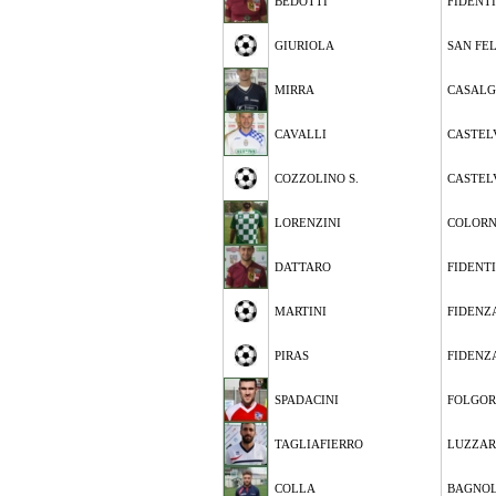
BEDOTTI
FIDENT
GIURIOLA
SAN FE
MIRRA
CASALG
CAVALLI
CASTEL
COZZOLINO S.
CASTEL
LORENZINI
COLOR
DATTARO
FIDENT
MARTINI
FIDENZ
PIRAS
FIDENZ
SPADACINI
FOLGOR
TAGLIAFIERRO
LUZZA
COLLA
BAGNOL