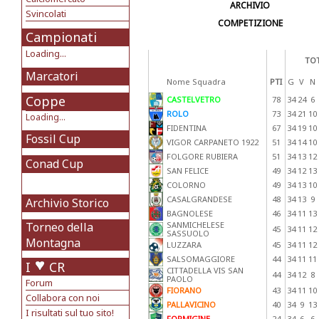
ARCHIVIO
Svincolati
COMPETIZIONE
Campionati
Loading...
TOT
Marcatori
Nome Squadra
PTI
G
V
N
Coppe
CASTELVETRO
78
34
24
6
ROLO
73
34
21
10
Loading...
FIDENTINA
67
34
19
10
Fossil Cup
VIGOR CARPANETO 1922
51
34
14
10
FOLGORE RUBIERA
51
34
13
12
Conad Cup
SAN FELICE
49
34
12
13
COLORNO
49
34
13
10
CASALGRANDESE
48
34
13
9
Archivio Storico
BAGNOLESE
46
34
11
13
Torneo della
SANMICHELESE
45
34
11
12
SASSUOLO
Montagna
LUZZARA
45
34
11
12
SALSOMAGGIORE
44
34
11
11
I
CR
CITTADELLA VIS SAN
44
34
12
8
PAOLO
Forum
FIORANO
43
34
11
10
Collabora con noi
PALLAVICINO
40
34
9
13
I risultati sul tuo sito!
FORMIGINE
24
34
6
6