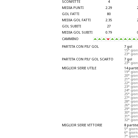
SCONFITTE
4
MEDIA PUNTI
2.29
GOL FATTI
80
MEDIA GOL FATTI
2.35
GOL SUBITI
27
MEDIA GOL SUBITI
0.79
CAMMINO
PARTITA CON PIU' GOL
7 gol
15° gio
23° gio
PARTITA CON PIU' GOL SCARTO
7 gol
23° gio
MIGLIOR SERIE UTILE
14 parti
19° gior
20° gior
21° gio
22° gio
23° gio
24° gio
25° gior
27° gior
28° gio
26° gio
29° gior
30° gio
31° gio
32° gio
MIGLIOR SERIE VITTORIE
8 partit
5° gior
6° gior
7° gior