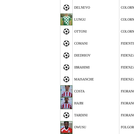
DELNEVO
COLOR
LUNGU
COLOR
OTTONI
COLOR
COMANI
FIDENT
DIEDHIOV
FIDENZ
IBRAHIMI
FIDENZ
MAISANCHE
FIDENZ
COSTA
FIORAN
HAJBI
FIORAN
TARDINI
FIORAN
OWUSU
FOLGOR