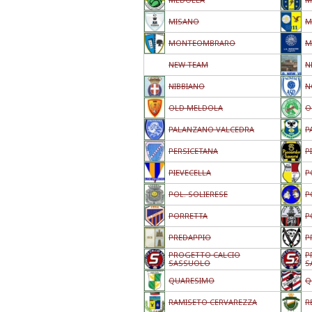
MISANO
M
MONTEOMBRARO
M
NEW TEAM
N
NIBBIANO
N
OLD MELDOLA
O
PALANZANO VALCEDRA
P
PERSICETANA
P
PIEVECELLA
P
POL. SOLIERESE
P
PORRETTA
P
PREDAPPIO
P
PROGETTO CALCIO
P
SASSUOLO
S
QUARESIMO
Q
RAMISETO CERVAREZZA
R