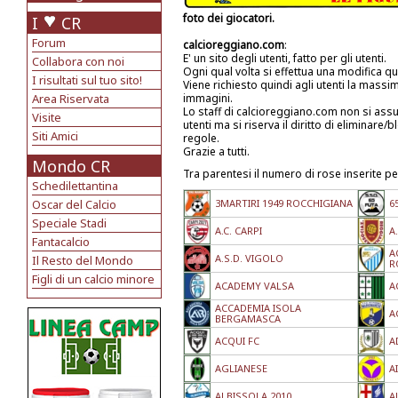
foto dei giocatori.
I
CR
Forum
calcioreggiano.com
:
E' un sito degli utenti, fatto per gli utenti.
Collabora con noi
Ogni qual volta si effettua una modifica qu
I risultati sul tuo sito!
Viene richiesto quindi agli utenti la mass
Area Riservata
immagini.
Lo staff di calcioreggiano.com non si ass
Visite
utenti ma si riserva il diritto di eliminar
Siti Amici
regole.
Grazie a tutti.
Mondo CR
Tra parentesi il numero di rose inserite pe
Schedilettantina
Oscar del Calcio
3MARTIRI 1949 ROCCHIGIANA
6
Speciale Stadi
A.C. CARPI
A
Fantacalcio
A
A.S.D. VIGOLO
Il Resto del Mondo
R
Figli di un calcio minore
ACADEMY VALSA
A
ACCADEMIA ISOLA
A
BERGAMASCA
ACQUI FC
A
AGLIANESE
A
ALBISSOLA 2010
A