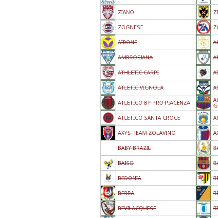
ZIANO
Z
ZOGNESE
Z
AIRONE
A
AMBROSIANA
A
ATHLETIC CARPI
A
ATLETIC VIGNOLA
A
A
ATLETICO BP PRO PIACENZA
G
ATLETICO SANTA CROCE
A
AXYS TEAM ZOLAVINO
A
BABY BRAZIL
B
BAISO
B
BEDONIA
B
BERRA
B
BEVILACQUESE
B