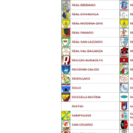
REAL BIBBIANO
R
REAL DOVADOLA
R
REAL MODENA 2010
R
REAL PANARO
R
REAL SAN LAZZARO
R
REAL VAL BAGANZA
R
REGGIO AUDACE FC
R
RICCIONE CALCIO
R
RIVERGARO
R
ROLO
R
ROSSELLI MUTINA
R
RUFFIO
S
S
SAMPOLESE
S
SAN CESARIO
S