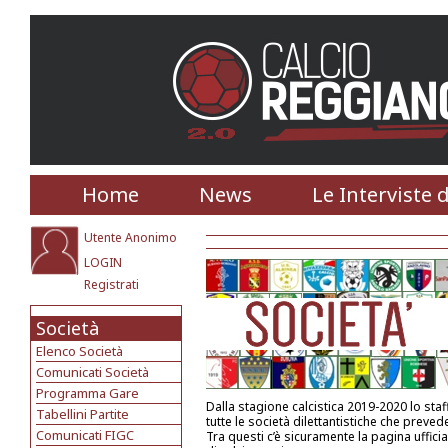
Home
News
Le Interviste 
Utente Anonimo
LOGIN
Registrati
Società
Elenco Società
Comunicati Società
Programma Gare
Dalla stagione calcistica 2019-2020 lo st
Tabellini Partite
tutte le società dilettantistiche che prevede
Comunicati FIGC
Tra questi c’è sicuramente la pagina uffici