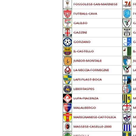
FOSSOLESE SAN MARINESE
F
FUTBALL CAVA
F
GALILEO
G
GAZZINI
G
GORZANO
G
IL CASTELLO
I
JUNIOR MONTALE
J
LA MICCIA FORMIGINE
L
LAPI PLAST BOCA
L
LIBERTASPES
L
LUPA PIACENZA
M
MALALBERGO
M
MARIGNANESE CATTOLICA
M
MASSESE CASELLE 2000
M
MEDOLLA
M