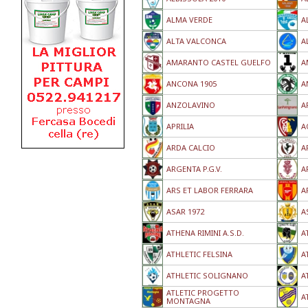
ALMA VERDE
A
ALTA VALCONCA
A
AMARANTO CASTEL GUELFO
A
ANCONA 1905
A
ANZOLAVINO
A
APRILIA
A
ARDA CALCIO
A
ARGENTA P.G.V.
A
ARS ET LABOR FERRARA
A
ASAR 1972
A
ATHENA RIMINI A.S.D.
A
ATHLETIC FELSINA
A
ATHLETIC SOLIGNANO
A
ATLETIC PROGETTO
A
MONTAGNA