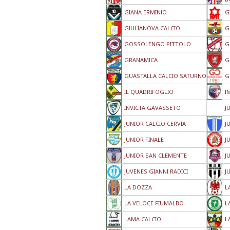
GIANA ERMINIO
G
GIULIANOVA CALCIO
G
GOSSOLENGO PITTOLO
G
GRANAMICA
G
GUASTALLA CALCIO SATURNO
G
IL QUADRIFOGLIO
I
INVICTA GAVASSETO
J
JUNIOR CALCIO CERVIA
J
JUNIOR FINALE
J
JUNIOR SAN CLEMENTE
J
JUVENES GIANNI RADICI
J
LA DOZZA
L
LA VELOCE FIUMALBO
L
LAMA CALCIO
L