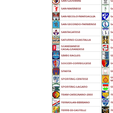
SAN GIOVANNI
S
SAN MARINESE
S
SAN NICOLO'/MARSAGLIA
S
SAN SECONDO PARMENSE
S
SANTAGATESE
S
SATURNO GUASTALLA
S
SCANDIANESE
S
CASALGRANDESE
SIMEC EAGLES
S
SOCCER CORREGGESE
S
SPARTA
S
S
SPORTING CENTESE
M
SPORTING LAGARO
S
TEAM CARIGNANO 2003
T
TERMOLAN BIBBIANO
T
TERRE DI CASTELLI
T