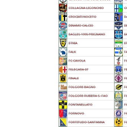
COLLAGNA LIGONCHIO
C
CROCIATI NOCETO
D
DINAMO CALCIO
D
EAGLES 1995 PRIGNANO
E
ETNIA
E
FALK
F
FC CAVOLA
F
FELEGARA 07
F
FINALE
F
FOLGORE BAGNO
F
FOLGORE RUBIERA S. FAO
F
FONTANELLATO
F
FORNOVO
F
FORTITUDO SANT'ANNA
F