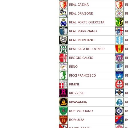
REAL CASINA
R
REAL DRAGONE
R
REAL FORTE QUERCETA
R
REAL MARIGNANO
R
REAL MORCIANO
R
REAL SALA BOLOGNESE
R
REGGIO CALCIO
R
RENO
R
RICCI FRANCESCO
R
RIMINI
R
RIOZZESE
R
RIVASAMBA
R
ROE' VOLCIANO
R
ROMULEA
R