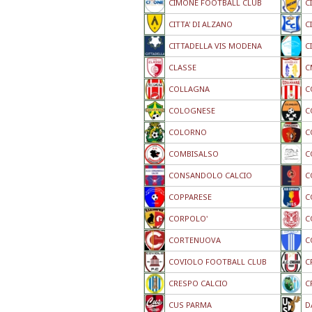
CIMONE FOOTBALL CLUB
C
CITTA' DI ALZANO
C
CITTADELLA VIS MODENA
C
CLASSE
C
COLLAGNA
C
COLOGNESE
C
COLORNO
C
COMBISALSO
C
CONSANDOLO CALCIO
C
COPPARESE
C
CORPOLO'
C
CORTENUOVA
C
COVIOLO FOOTBALL CLUB
C
CRESPO CALCIO
C
CUS PARMA
D