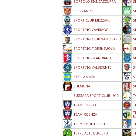
SORBOLO BIANCAZZURRA
S
SPEZZANESE
S
SPORT CLUB MEZZANI
S
SPORTING CAVRIAGO
S
SPORTING CLUB SANT'ILARIO
S
SPORTING FIORENZUOLA
S
SPORTING SCANDIANO
S
SPORTING VALBIDENTE
S
STELLA RIMINI
S
SULMONA
S
SUZZARA SPORT CLUB 1919
T
TEAM BORGO
T
T
TEAM FIDENZA
L
TERME MONTICELLI
T
TERRE ALTE BERCETO
T