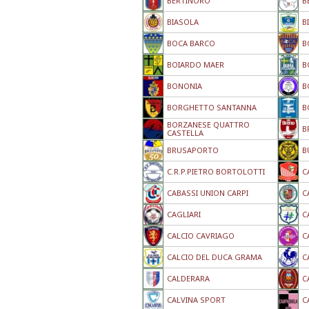
BERTINORO
B
BIASOLA
B
BOCA BARCO
B
BOIARDO MAER
B
BONONIA
B
BORGHETTO SANTANNA
B
BORZANESE QUATTRO
B
CASTELLA
BRUSAPORTO
B
C.R.P.PIETRO BORTOLOTTI
C
CABASSI UNION CARPI
C
CAGLIARI
C
CALCIO CAVRIAGO
C
CALCIO DEL DUCA GRAMA
C
CALDERARA
C
CALVINA SPORT
C