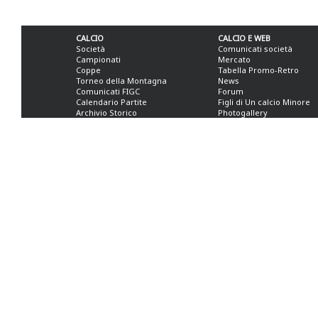
CALCIO
CALCIO E WEB
Società
Comunicati società
Campionati
Mercato
Coppe
Tabella Promo-Retro
Torneo della Montagna
News
Comunicati FIGC
Forum
Calendario Partite
Figli di Un calcio Minore
Archivio Storico
Photogallery