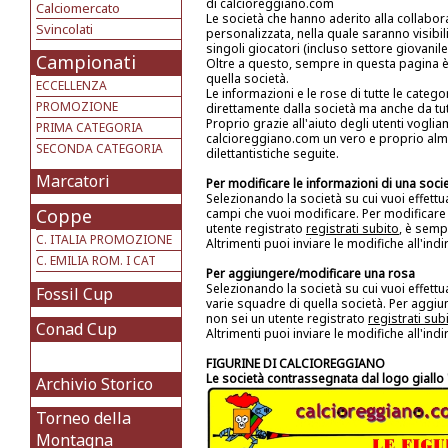
di calcioreggiano.com
Calciomercato
Le società che hanno aderito alla collabor
Svincolati
personalizzata, nella quale saranno visibil
singoli giocatori (incluso settore giovanile
Campionati
Oltre a questo, sempre in questa pagina è 
quella società.
ECCELLENZA
Le informazioni e le rose di tutte le cate
PROMOZIONE
direttamente dalla società ma anche da tutti
Proprio grazie all'aiuto degli utenti vogli
PRIMA CATEGORIA
calcioreggiano.com un vero e proprio alma
SECONDA CATEGORIA
dilettantistiche seguite.
Marcatori
Per modificare le informazioni di una soci
Selezionando la società su cui vuoi effett
Coppe
campi che vuoi modificare. Per modificare 
utente registrato
registrati subito
, è semp
C. ITALIA PROMOZIONE
Altrimenti puoi inviare le modifiche all'ind
C. EMILIA ROM. I CAT
Per aggiungere/modificare una rosa
Selezionando la società su cui vuoi effett
Fossil Cup
varie squadre di quella società. Per aggiu
non sei un utente registrato
registrati sub
Conad Cup
Altrimenti puoi inviare le modifiche all'ind
FIGURINE DI CALCIOREGGIANO
Le società contrassegnata dal logo giallo "
Archivio Storico
Torneo della
Montagna