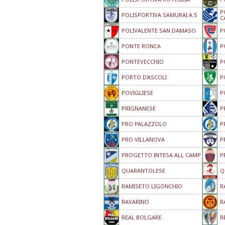
P
POLISPORTIVA SAMURAI A.S
C
POLIVALENTE SAN DAMASO
P
PONTE RONCA
P
PONTEVECCHIO
P
PORTO D'ASCOLI
P
POVIGLIESE
P
PRIGNANESE
P
PRO PALAZZOLO
P
PRO VILLANOVA
P
PROGETTO INTESA ALL CAMP
P
QUARANTOLESE
Q
RAMISETO LIGONCHIO
R
RAVARINO
R
REAL BOLGARE
R