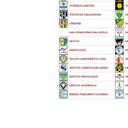
TORRILE UNITED
T
TRE ESSE SALUDECIO
U
UNIONE
V
VAL DRAGONE VAL DOLO
V
VETTO
V
VIAROLESE
V
VIGOR CARPANETO 1922
V
VIRTUS CAMPOGALLIANO
V
VIRTUS PAVULLESE
V
VIRTUS SORBOLO
V
WADIS PAESANTI GORINO
Y