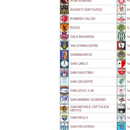
RONTA ARPAX
R
ROVATO VERTOVESE
R
RUBIERA CALCIO
R
RUSSI
S
SALA BAGANZA
S
SALSOMAGGIORE
S
SAMMAURESE
S
SAN CARLO
S
SAN FAUSTINO
S
SAN GIUSEPPE
S
SAN LEO/C.S.M.
S
SAN MARINO ACADEMY
S
SAN MICHELE CATTOLICA
S
VIRTUS
SAN PAOLO
S
SAN PROSPERO
S