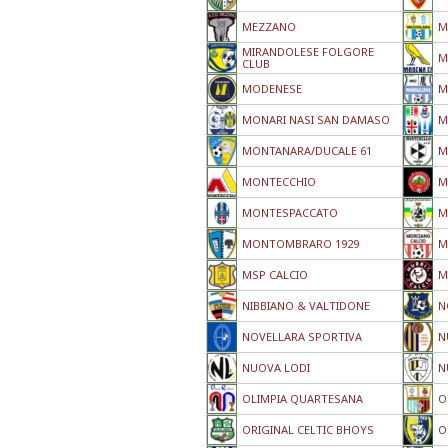
MEZZANO
M
MIRANDOLESE FOLGORE
M
CLUB
MODENESE
M
MONARI NASI SAN DAMASO
M
MONTANARA/DUCALE 61
M
MONTECCHIO
M
MONTESPACCATO
M
MONTOMBRARO 1929
M
MSP CALCIO
M
NIBBIANO & VALTIDONE
N
NOVELLARA SPORTIVA
N
NUOVA LODI
N
OLIMPIA QUARTESANA
O
ORIGINAL CELTIC BHOYS
O