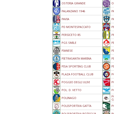
OSTERIA GRANDE
O
PALANZANO 1946
P
PAVIA
P
PD MONTESPACCATO
P
PERSICETO 85
P
PGS SMILE
P
PIANESE
P
PIETRASANTA MARINA
P
PISA SPORTING CLUB
P
PLAZA FOOTBALL CLUB
P
POGGIO DEGLI ULIVI
P
POL. D. VETTO
P
P
POLINAGO
G
POLISPORTIVA GATTA
P
POLISPORTIVA ROTEGLIA
P