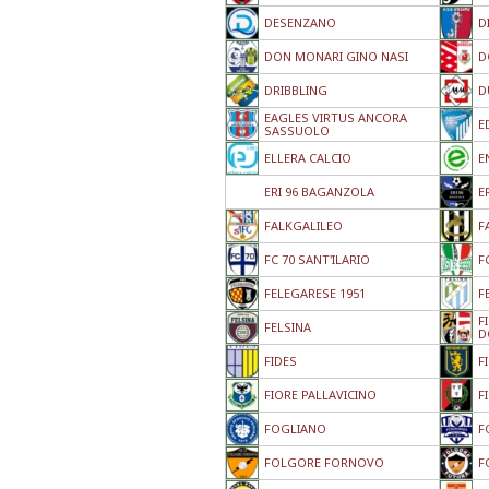
DESENZANO
D
DON MONARI GINO NASI
D
DRIBBLING
D
EAGLES VIRTUS ANCORA
E
SASSUOLO
ELLERA CALCIO
E
ERI 96 BAGANZOLA
E
FALKGALILEO
F
FC 70 SANT'ILARIO
F
FELEGARESE 1951
F
F
FELSINA
D
FIDES
F
FIORE PALLAVICINO
F
FOGLIANO
F
FOLGORE FORNOVO
F