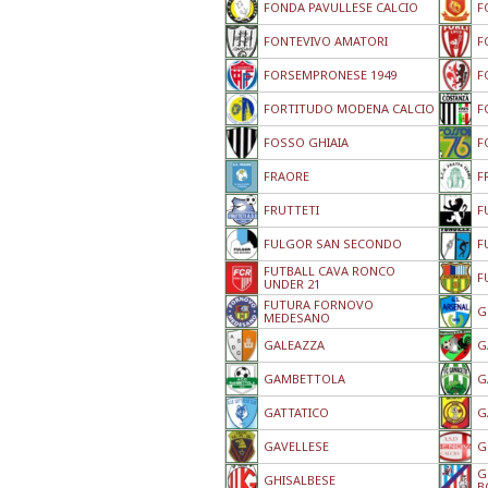
FONDA PAVULLESE CALCIO
F
FONTEVIVO AMATORI
F
FORSEMPRONESE 1949
F
FORTITUDO MODENA CALCIO
F
FOSSO GHIAIA
F
FRAORE
F
FRUTTETI
F
FULGOR SAN SECONDO
F
FUTBALL CAVA RONCO
F
UNDER 21
FUTURA FORNOVO
G
MEDESANO
GALEAZZA
G
GAMBETTOLA
G
GATTATICO
G
GAVELLESE
G
G
GHISALBESE
B