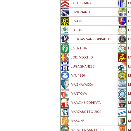
LASTRIGIANA
L
LEMIGNANO
L
LEVANTE
L
LIAPIAVE
L
LIBERTAS SAN CORRADO
L
LIVENTINA
L
LODI VECCHIO
L
LUGAGNANESE
L
M.T. 1960
M
MAGNAVACCA
M
MANTOVA
M
MARGINE COPERTA
M
MARZABOTTO 2000
M
MASONE
M
MEDOLLA SAN FELICE
M