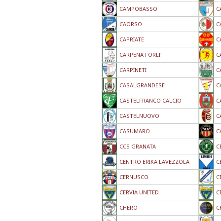
CAMPOBASSO
C
CAORSO
C
CAPRIATE
C
CARPENA FORLI'
C
CARPINETI
C
CASALGRANDESE
C
CASTELFRANCO CALCIO
C
CASTELNUOVO
C
CASUMARO
C
CCS GRANATA
C
CENTRO ERIKA LAVEZZOLA
C
CERNUSCO
C
CERVIA UNITED
C
CHERO
C