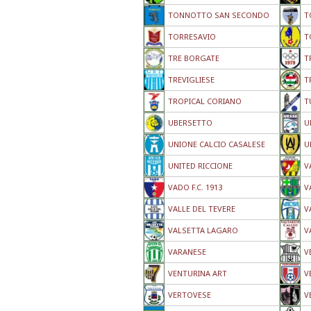
TONNOTTO SAN SECONDO
T
TORRESAVIO
T
TRE BORGATE
T
TREVIGLIESE
T
TROPICAL CORIANO
T
UBERSETTO
U
UNIONE CALCIO CASALESE
U
UNITED RICCIONE
V
VADO F.C. 1913
V
VALLE DEL TEVERE
V
VALSETTA LAGARO
V
VARANESE
V
VENTURINA ART
V
VERTOVESE
V