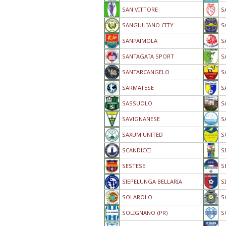
SAN VITTORE
S
SANGIULIANO CITY
S
SANPAIMOLA
S
SANTAGATA SPORT
S
SANTARCANGELO
S
SARMATESE
S
SASSUOLO
S
SAVIGNANESE
S
SAXUM UNITED
S
SCANDICCI
S
SESTESE
S
SIEPELUNGA BELLARIA
S
SOLAROLO
S
SOLIGNANO (PR)
S