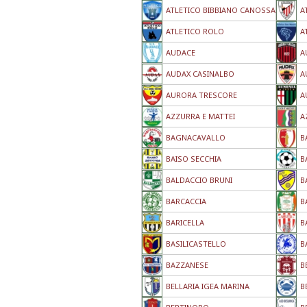
ATLETICO BIBBIANO CANOSSA
A
ATLETICO ROLO
A
AUDACE
A
AUDAX CASINALBO
A
AURORA TRESCORE
A
AZZURRA E MATTEI
A
BAGNACAVALLO
B
BAISO SECCHIA
B
BALDACCIO BRUNI
B
BARCACCIA
B
BARICELLA
B
BASILICASTELLO
B
BAZZANESE
B
BELLARIA IGEA MARINA
B