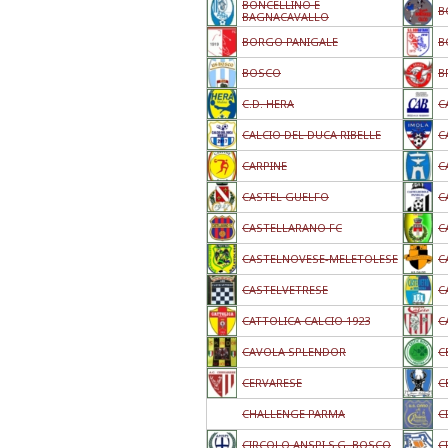
BONCELLINO E
B
BAGNACAVALLO
BORGO PANIGALE
B
BOSCO
B
C.D. HERA
C
CALCIO DEL DUCA RIBELLE
C
CARPINE
C
CASTEL GUELFO
C
CASTELLARANO FC
C
CASTELNOVESE-MELETOLESE
C
CASTELVETRESE
C
CATTOLICA CALCIO 1923
C
CAVOLA SPLENDOR
C
CERVARESE
C
CHALLENGE PARMA
C
CIRCOLO ANSPI S.G. BOSCO
C