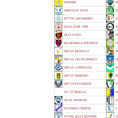
VIADANA
V
VIAROLESE SISSA
V
VICTOR SAN MARINO
V
VIGOLZONE 1968
V
VILLA D'ORO
V
VILLAFRANCA VERONESE
V
VIRTUS BAGNOLO
V
VIRTUS CASTELFRANCO
V
VIRTUS CORREGGIO
V
VIRTUS MANDRIO
V
VIRTUS POSSIDIESE
V
VIS CITTADELLA
V
VIS RF FAVENTIA
V
VOLPIANO PIANESE
X
YOUNG BOYS MODENA
Y