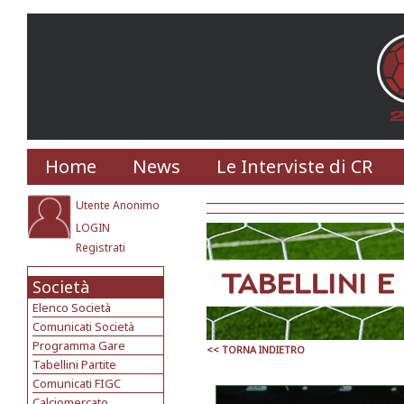
Home
News
Le Interviste di CR
Utente Anonimo
LOGIN
Registrati
Società
Elenco Società
Comunicati Società
Programma Gare
<< TORNA INDIETRO
Tabellini Partite
Comunicati FIGC
Calciomercato