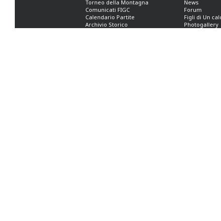
Torneo della Montagna
News
Comunicati FIGC
Forum
Calendario Partite
Figli di Un ca
Archivio Storico
Photogallery