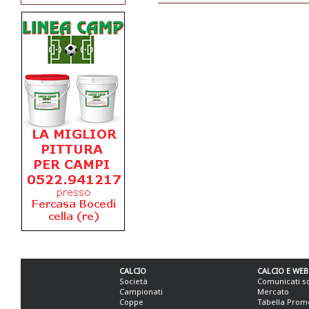
CALCIO
CALCIO E WEB
Società
Comunicati s
Campionati
Mercato
Coppe
Tabella Prom