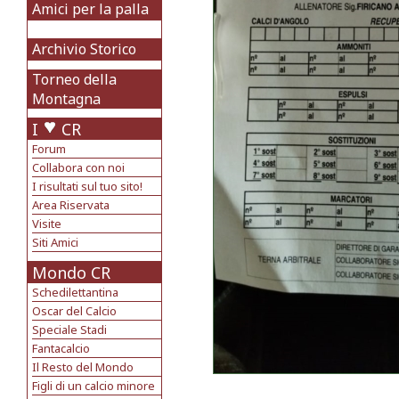
Amici per la palla
Archivio Storico
Torneo della
Montagna
I
CR
Forum
Collabora con noi
I risultati sul tuo sito!
Area Riservata
Visite
Siti Amici
Mondo CR
Schedilettantina
Oscar del Calcio
Speciale Stadi
Fantacalcio
Il Resto del Mondo
Figli di un calcio minore