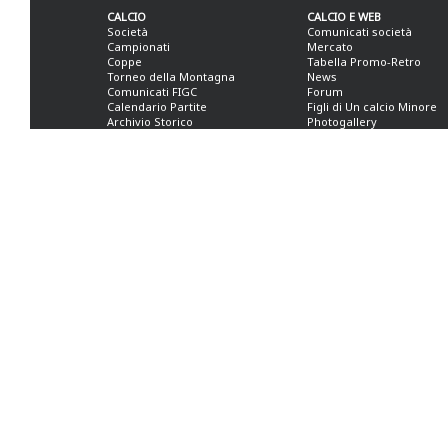
CALCIO
CALCIO E WEB
Società
Comunicati società
Campionati
Mercato
Coppe
Tabella Promo-Retro
Torneo della Montagna
News
Comunicati FIGC
Forum
Calendario Partite
Figli di Un calcio Minore
Archivio Storico
Photogallery