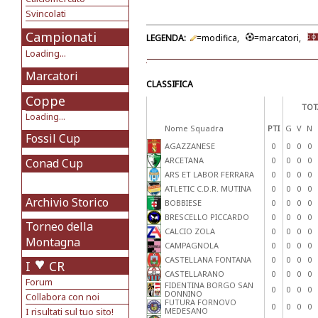
Svincolati
Campionati
LEGENDA:
=modifica,
=marcatori,
Loading...
Marcatori
CLASSIFICA
Coppe
TOT
Loading...
Nome Squadra
PTI
G
V
N
Fossil Cup
AGAZZANESE
0
0
0
0
ARCETANA
0
0
0
0
Conad Cup
ARS ET LABOR FERRARA
0
0
0
0
ATLETIC C.D.R. MUTINA
0
0
0
0
Archivio Storico
BOBBIESE
0
0
0
0
BRESCELLO PICCARDO
0
0
0
0
Torneo della
CALCIO ZOLA
0
0
0
0
Montagna
CAMPAGNOLA
0
0
0
0
CASTELLANA FONTANA
0
0
0
0
I
CR
CASTELLARANO
0
0
0
0
Forum
FIDENTINA BORGO SAN
0
0
0
0
DONNINO
Collabora con noi
FUTURA FORNOVO
0
0
0
0
I risultati sul tuo sito!
MEDESANO