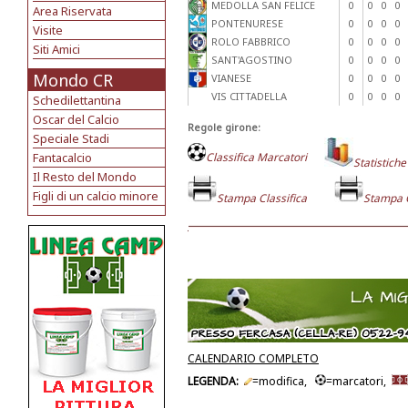
MEDOLLA SAN FELICE
0
0
0
0
Area Riservata
PONTENURESE
0
0
0
0
Visite
ROLO FABBRICO
0
0
0
0
Siti Amici
SANT'AGOSTINO
0
0
0
0
Mondo CR
VIANESE
0
0
0
0
VIS CITTADELLA
0
0
0
0
Schedilettantina
Oscar del Calcio
Regole girone:
Speciale Stadi
Fantacalcio
Classifica Marcatori
Statistiche
Il Resto del Mondo
Figli di un calcio minore
Stampa Classifica
Stampa 
CALENDARIO COMPLETO
LEGENDA:
=modifica,
=marcatori,