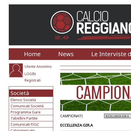
Home
News
Le Interviste 
Utente Anonimo
LOGIN
Registrati
Società
Elenco Società
Comunicati Società
Programma Gare
CAMPIONATI
Tabellini Partite
Comunicati FIGC
ECCELLENZA GIR.A
Calciomercato