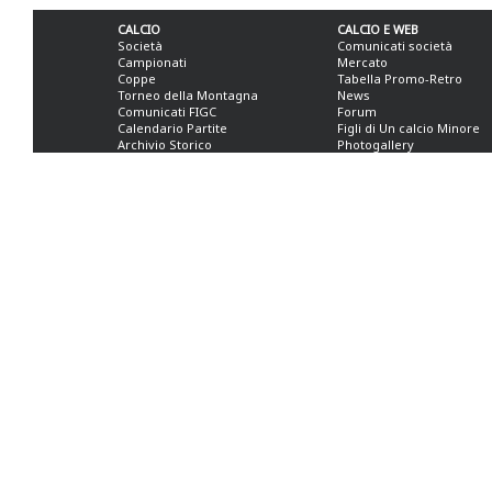
CALCIO
CALCIO E WEB
Società
Comunicati società
Campionati
Mercato
Coppe
Tabella Promo-Retro
Torneo della Montagna
News
Comunicati FIGC
Forum
Calendario Partite
Figli di Un calcio Minore
Archivio Storico
Photogallery