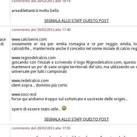
commento del 20/02/2012 alle 18:19
areadilettanti.it molto bello
SEGNALA ALLO STAFF QUESTO POST
commento del 20/02/2012 alle 17:40
iace
www.calcioerre.com
 di
ovviamente er sta per emilia romagna e re per reggio emilia, lo
calcioErRe... manterreste anche il concetto nel nome iniziale di calcio 
www.regnodelcalcio.com
giocando con l'iniziali e scrivendo il logo REgnodelcalcio.com, quest
mantenere un po' di sane origini territoriali del sito, ma utilizzando u
universale per tutti i campionati
www.redelcalcio.com
idem sopra... dominio più corto
www.socc-er.it
forse qui andiamo troppo sul sofisticato e uscireste delle origini...
spero di essere stato utile...
SEGNALA ALLO STAFF QUESTO POST
commento del 20/02/2012 alle 17:05