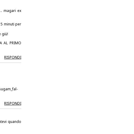
.. magari ex
 5 minuti per
 giù!
ZA AL PRIMO
RISPONDI
sugam_fal-
RISPONDI
ratevi quando