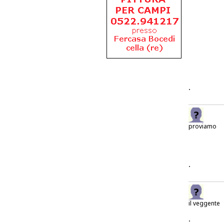
.
proviamo
.
il veggente
.