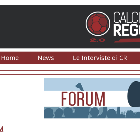
Home
News
Le Interviste di CR
M