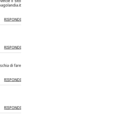
incie il sito
agolandia.it
RISPONDI
RISPONDI
ischia di fare
RISPONDI
RISPONDI