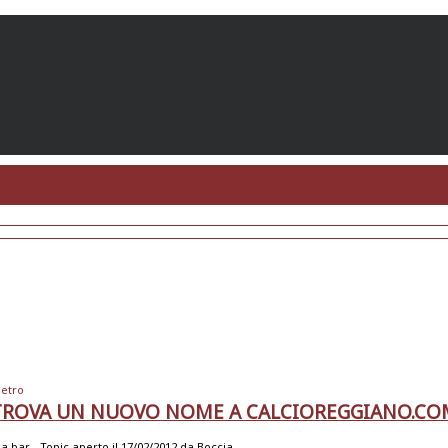
ietro
TROVA UN NUOVO NOME A CALCIOREGGIANO.CO
a bar -
Topic aperto il 17/02/2012 da
Boccia