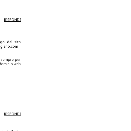
RISPONDI
go del sito
reggiano.com
o sempre per
n dominio web
RISPONDI