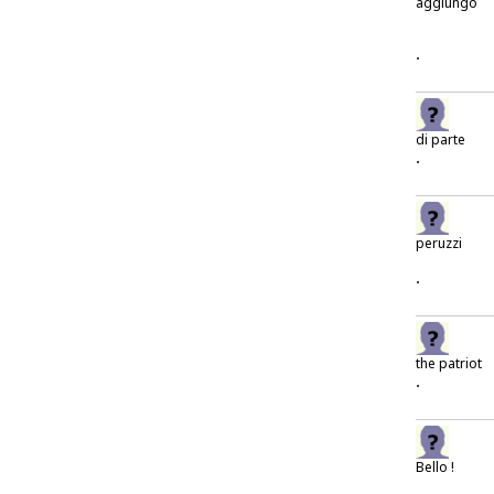
aggiungo
.
di parte
.
peruzzi
.
the patriot
.
Bello !