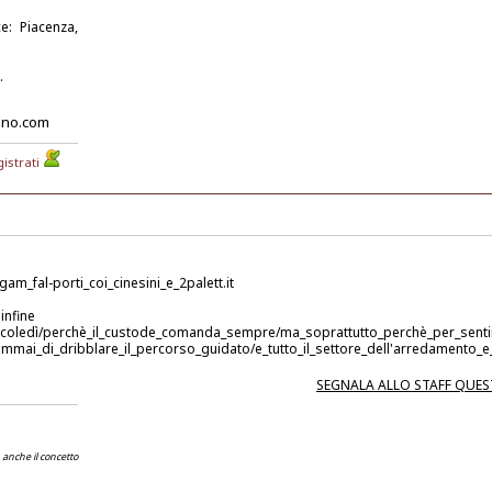
e: Piacenza,
.
iano.com
istrati
m_fal-porti_coi_cinesini_e_2palett.it
ne il p
ercoledì/perchè_il_custode_comanda_sempre/ma_soprattutto_perchè_per_sentir
mmai_di_dribblare_il_percorso_guidato/e_tutto_il_settore_dell'arredamento_e
SEGNALA ALLO STAFF QUE
 anche il concetto