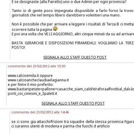
E se designaste (alla Pairetto) uno o due Admin per ogni provincia?
Tanto io di gente poco impegnata disponibile a farlo forse la trovo.
giornalisti che nel tempo libero darebbero volentieri una mano.
Non è possibile che per arrivare a leggere i risultati di Terza B ci metta
scorrere tutta la pagina
E poi una volta che VE LI AGGIORNO, altri cinque minuti da su ad arrivare
BASTA GERARCHIE E DISPOSIZIONI PIRAMIDALI: VOGLIAMO LA TER
POSTO!
SEGNALA ALLO STAFF QUESTO POST
commento del 21/02/2012 alle 15:50
www.calcioemila.it oppure
www.calcioancheclaudiaelagianna.it
e per finire il mio preferito:
www.bastaripetute+pallone=casacche_siam_caldi\tiraforaalfootbal_daìcà
porti_coi_cinesini_e_2palett.it
SEGNALA ALLO STAFF QUESTO POST
commento del 21/02/2012 alle 14:46
se ci sono gia attacchi/frizioni tra squadre della stessa provincia figu
ci saranno utenti di modena e parma che fuochi d artificio