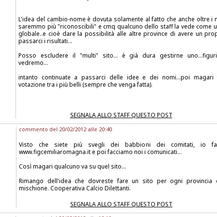
L'idea del cambio-nome è dovuta solamente al fatto che anche oltre i n
saremmo più "riconoscibili" e cmq qualcuno dello staff la vede come u
globale..e cioè dare la possibilità alle altre province di avere un pr
passarci i risultati...
Posso escludere il "multi" sito... è già dura gestirne uno...figuri
vedremo...
intanto continuate a passarci delle idee e dei nomi...poi magar
votazione tra i più belli (sempre che venga fatta).
SEGNALA ALLO STAFF QUESTO POST
commento del 20/02/2012 alle 20:40
Visto che siete più svegli dei babbioni dei comitati, io f
www.figcemiliaromagna.it e poi facciamo noi i comunicati...
Così magari qualcuno va su quel sito...
Rimango dell'idea che dovreste fare un sito per ogni provincia e
mischione. Cooperativa Calcio Dilettanti.
SEGNALA ALLO STAFF QUESTO POST