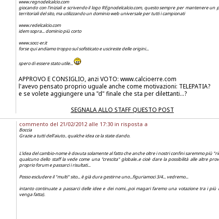
www.regnodelcalcio.com
giocando con l'iniziali e scrivendo il logo REgnodelcalcio.com, questo sempre per mantenere un po
territoriali del sito, ma utilizzando un dominio web universale per tutti i campionati
www.redelcalcio.com
idem sopra... dominio più corto
www.socc-er.it
forse qui andiamo troppo sul sofisticato e uscireste delle origini...
spero di essere stato utile...
APPROVO E CONSIGLIO, anzi VOTO: www.calcioerre.com
l'avevo pensato proprio uguale anche come motivazioni: TELEPATIA?
e se volete aggiungere una "d" finale che sta per dilettanti...?
SEGNALA ALLO STAFF QUESTO POST
commento del 21/02/2012 alle 17:30 in risposta a
Boccia
Grazie a tutti dell'aiuto.. qualche idea ce la state dando.
L'idea del cambio-nome è dovuta solamente al fatto che anche oltre i nostri confini saremmo più "ri
qualcuno dello staff la vede come una "crescita" globale..e cioè dare la possibilità alle altre pr
proprio forum e passarci i risultati...
Posso escludere il "multi" sito... è già dura gestirne uno...figuriamoci 3/4... vedremo...
intanto continuate a passarci delle idee e dei nomi...poi magari faremo una votazione tra i più 
venga fatta).