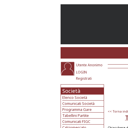
Utente Anonimo
LOGIN
Registrati
Società
Elenco Società
Comunicati Società
Programma Gare
<< Torna ind
Tabellini Partite
Comunicati FIGC
Calciomercato
Chiacchere d