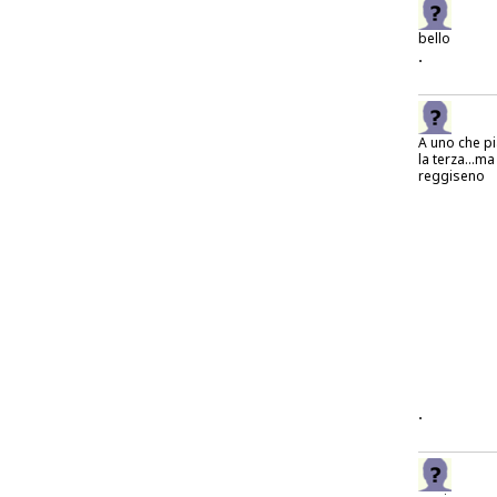
bello
.
A uno che p
la terza...ma
reggiseno
.