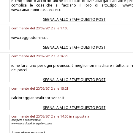
e cmq sono d'accordo anche io..il fatto di aver allargato ad altre prov
complica le cose..che si facciano il loro di sito..tipo... www.b
www.canarinoinrete.it ecc ecc
SEGNALA ALLO STAFF QUESTO POST
commento del 20/02/2012 alle 17:03
www.reggiodomina.it
SEGNALA ALLO STAFF QUESTO POST
commento del 20/02/2012 alle 16:28
io ne farei uno per ogni provincia...è meglio non mischiare il tutto...si r
dei pocci
SEGNALA ALLO STAFF QUESTO POST
commento del 20/02/2012 alle 15:21
calcioreggianoealtreprovince.it
SEGNALA ALLO STAFF QUESTO POST
commento del 20/02/2012 alle 14:50 in risposta a
semplice e conservativo
www.nonsolocalcioreggiano.com
A me piace questo !