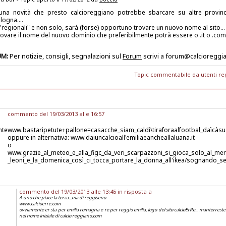
na novità che presto calcioreggiano potrebbe sbarcare su altre provinc
ogna....
regionali" e non solo, sarà (forse) opportuno trovare un nuovo nome al sito...
trovare il nome del nuovo dominio che preferibilmente potrà essere o .it o .com
UM:
Per notizie, consigli, segnalazioni sul
Forum
scrivi a forum@calcioregg
Topic commentabile da utenti reg
commento del 19/03/2013 alle 16:57
nte
www.bastaripetute+pallone=casacche_siam_caldi\tiraforaalfootbal_daìcàsuga
oppure in alternativa: www.daiuncalcioall'emiliaeancheallaluana.it
o infi
www.grazie_al_meteo_e_alla_figc_da_veri_scarpazzoni_si_gioca_solo_al_m
_leoni_e_la_domenica_così_ci_tocca_portare_la_donna_all'ikea/sognando_se
commento del 19/03/2013 alle 13:45 in risposta a
A uno che piace la terza...ma di reggiseno
www.calcioerre.com
ovviamente er sta per emilia romagna e re per reggio emilia, logo del sito calcioErRe... manterreste
nel nome iniziale di calcio reggiano.com