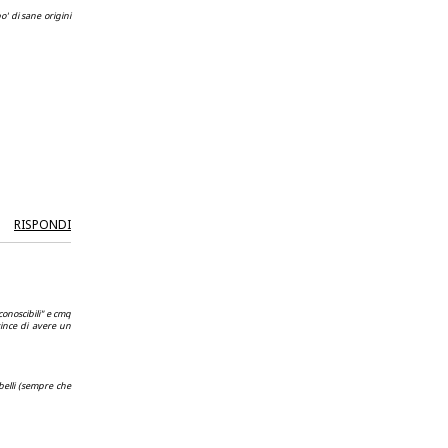
' di sane origini
RISPONDI
conoscibili" e cmq
ovince di avere un
belli (sempre che