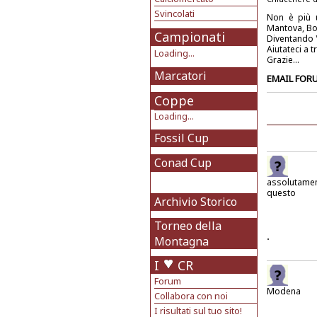
Svincolati
Non è più u
Mantova, Bol
Campionati
Diventando "
Aiutateci a 
Loading...
Grazie...
Marcatori
EMAIL FOR
Coppe
Loading...
Fossil Cup
Conad Cup
assolutame
questo
Archivio Storico
Torneo della
.
Montagna
I
CR
Forum
Modena
Collabora con noi
I risultati sul tuo sito!