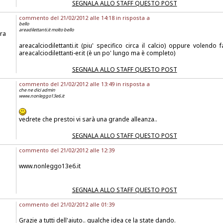
SEGNALA ALLO STAFF QUESTO POST
commento del 21/02/2012 alle 14:18 in risposta a
bello
areadilettanti.it molto bello
ra
areacalciodilettanti.it (piu' specifico circa il calcio) oppure volendo f
areacalciodilettanti-er.it (è un po' lungo ma è completo)
SEGNALA ALLO STAFF QUESTO POST
commento del 21/02/2012 alle 13:49 in risposta a
che ne dici admin
www.nonleggo13e6.it
vedrete che prestoi vi sarà una grande alleanza..
SEGNALA ALLO STAFF QUESTO POST
commento del 21/02/2012 alle 12:39
www.nonleggo13e6.it
SEGNALA ALLO STAFF QUESTO POST
commento del 21/02/2012 alle 01:39
Grazie a tutti dell'aiuto.. qualche idea ce la state dando.