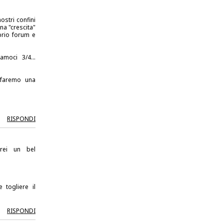
ostri confini
na "crescita"
oprio forum e
amoci 3/4...
i faremo una
RISPONDI
arei un bel
 togliere il
RISPONDI