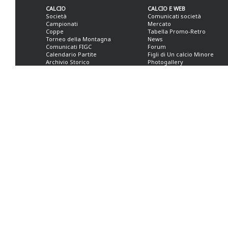
CALCIO
CALCIO E WEB
Società
Comunicati società
Campionati
Mercato
Coppe
Tabella Promo-Retro
Torneo della Montagna
News
Comunicati FIGC
Forum
Calendario Partite
Figli di Un calcio Minore
Archivio Storico
Photogallery