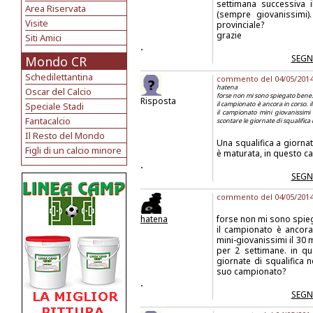
settimana successiva i
Area Riservata
(sempre giovanissimi).
Visite
provinciale?
grazie
Siti Amici
.
SEGN
Mondo CR
Schedilettantina
commento del 04/05/2014 a
hatena
Oscar del Calcio
forse non mi sono spiegato bene.
Risposta
il campionato è ancora in corso. il
Speciale Stadi
il campionato mini giovanissimi
Fantacalcio
scontare le giornate di squalifi
Il Resto del Mondo
Una squalifica a giorna
Figli di un calcio minore
è maturata, in questo c
.
SEGN
commento del 04/05/2014 
hatena
forse non mi sono spie
il campionato è ancora 
mini-giovanissimi il 30
per 2 settimane. in qu
giornate di squalifica
suo campionato?
.
SEGN