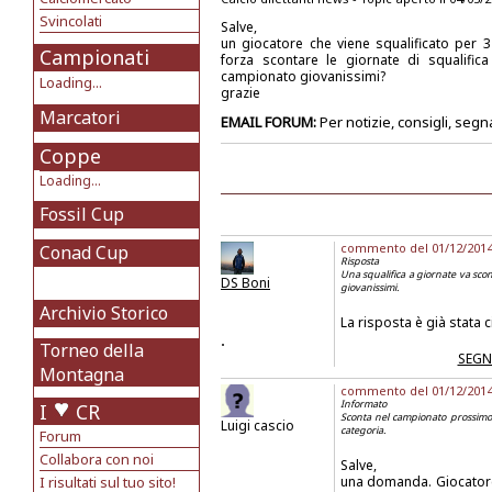
Svincolati
Salve,
un giocatore che viene squalificato per
Campionati
forza scontare le giornate di squalifi
campionato giovanissimi?
Loading...
grazie
Marcatori
EMAIL FORUM:
Per notizie, consigli, segn
Coppe
Loading...
Fossil Cup
commento del 01/12/2014 a
Conad Cup
Risposta
Una squalifica a giornate va sco
DS Boni
giovanissimi.
Archivio Storico
La risposta è già stata c
.
Torneo della
SEGN
Montagna
commento del 01/12/2014 a
Informato
I
CR
Sconta nel campionato prossimo. 
Luigi cascio
categoria.
Forum
Collabora con noi
Salve,
I risultati sul tuo sito!
una domanda. Giocatore