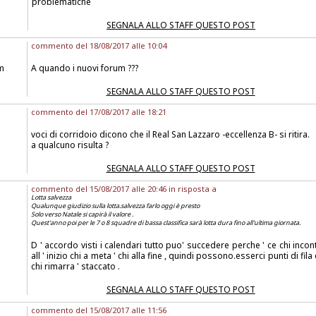
problematiche
SEGNALA ALLO STAFF QUESTO POST
commento del 18/08/2017 alle 10:04
m
A quando i nuovi forum ???
SEGNALA ALLO STAFF QUESTO POST
commento del 17/08/2017 alle 18:21
voci di corridoio dicono che il Real San Lazzaro -eccellenza B- si ritira.
a qualcuno risulta ?
SEGNALA ALLO STAFF QUESTO POST
commento del 15/08/2017 alle 20:46 in risposta a
Lotta salvezza
Qualunque giudizio sulla lotta.salvezza farlo oggi è presto
Solo verso Natale si capirà il valore .
Quest'anno poi per le 7 o 8 squadre di bassa classifica sarà lotta dura fino all'ultima giornata.
D ' accordo visti i calendari tutto puo' succedere perche ' ce chi incont
all ' inizio chi a meta ' chi alla fine , quindi possono.esserci punti di fila
chi rimarra ' staccato .
SEGNALA ALLO STAFF QUESTO POST
commento del 15/08/2017 alle 11:56