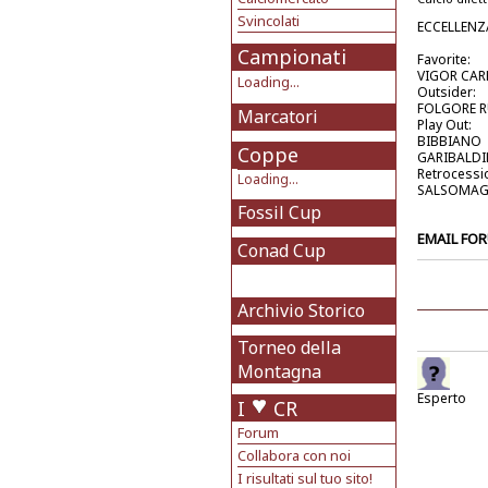
Svincolati
ECCELLENZ
Campionati
Favorite:
VIGOR CAR
Loading...
Outsider:
FOLGORE R
Marcatori
Play Out:
BIBBIANO
Coppe
GARIBALD
Retrocessi
Loading...
SALSOMAGG
Fossil Cup
EMAIL FO
Conad Cup
Archivio Storico
Torneo della
Montagna
Esperto
I
CR
Forum
Collabora con noi
I risultati sul tuo sito!