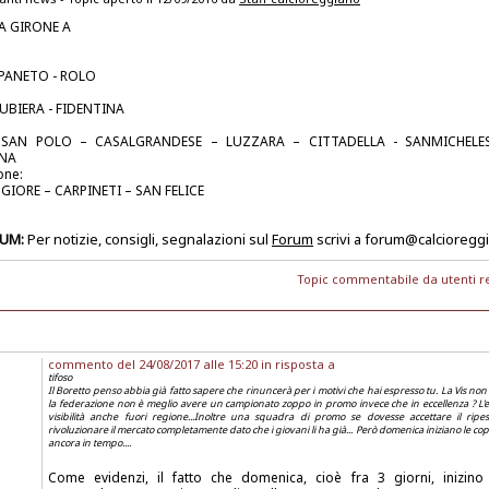
A GIRONE A
PANETO - ROLO
UBIERA - FIDENTINA
 SAN POLO – CASALGRANDESE – LUZZARA – CITTADELLA - SANMICHELE
INA
one:
IORE – CARPINETI – SAN FELICE
RUM:
Per notizie, consigli, segnalazioni sul
Forum
scrivi a forum@calcioregg
Topic commentabile da utenti re
commento del 24/08/2017 alle 15:20 in risposta a
tifoso
Il Boretto penso abbia già fatto sapere che rinuncerà per i motivi che hai espresso tu. La Vis non 
la federazione non è meglio avere un campionato zoppo in promo invece che in eccellenza ? L'e
visibilità anche fuori regione...Inoltre una squadra di promo se dovesse accettare il rip
rivoluzionare il mercato completamente dato che i giovani li ha già... Però domenica iniziano le cop
ancora in tempo....
Come evidenzi, il fatto che domenica, cioè fra 3 giorni, inizin