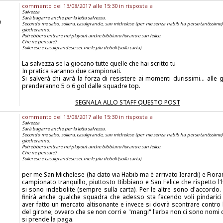
commento del 13/08/2017 alle 15:30 in risposta a
Salvezza
Sarà bagarre anche per la lotta salvezza.
o
Secondo me salso, soliera, casalgrande, san michelese (per me senza habib ha perso tantissimo)
giocheranno.
Potrebbero entrare nei playout anche bibbiano fiorano e san felice.
Che ne pensate?
Solierese e casalgrandese sec me le piu deboli (sulla carta)
La salvezza se la giocano tutte quelle che hai scritto tu
In pratica saranno due campionati.
Si salverà chi avrà la forza di resistere ai momenti durissimi... alle g
prenderanno 5 o 6 gol dalle squadre top.
SEGNALA ALLO STAFF QUESTO POST
commento del 13/08/2017 alle 15:30 in risposta a
Salvezza
Sarà bagarre anche per la lotta salvezza.
Secondo me salso, soliera, casalgrande, san michelese (per me senza habib ha perso tantissimo)
giocheranno.
Potrebbero entrare nei playout anche bibbiano fiorano e san felice.
Che ne pensate?
Solierese e casalgrandese sec me le piu deboli (sulla carta)
per me San Michelese (ha dato via Habib ma è arrivato Ierardi) e Fior
campionato tranquillo, piuttosto Bibbiano e San Felice che rispetto 
si sono indebolite (sempre sulla carta). Per le altre sono d'accordo
finirà anche qualche squadra che adesso sta facendo voli pindaric
aver fatto un mercato altisonante e invece si dovrà scontrare contro 
del girone; ovvero che se non corri e "mangi" l'erba non ci sono nomi
si prende la paga.