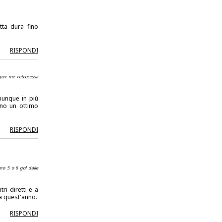
tta dura fino
RISPONDI
 per me retrocessa
munque in più
nno un ottimo
RISPONDI
nno 5 o 6 gol dalle
ri diretti e a
sa quest'anno.
RISPONDI