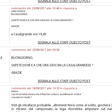
SEGNALA ALLO STAFF QUESTO POST
commento del 23/08/2017 alle 10:48 in risposta a
AMICHEVOLE
BUONGIORNO,
SAPETE DOVE E A CHE ORA GIOCAN LA CASALGRANDESE ?
GRAZIE
a Casalgrande ore 19,45
SEGNALA ALLO STAFF QUESTO POST
commento del 23/08/2017 alle 09:58
LE
BUONGIORNO,
SAPETE DOVE E A CHE ORA GIOCAN LA CASALGRANDESE ?
GRAZIE
SEGNALA ALLO STAFF QUESTO POST
commento del 18/08/2017 alle 10:32 in risposta a
lettore
voci di corridoio dicono che il Real San Lazzaro -eccellenza B- si ritira.
a qualcuno risulta ?
Visti gli intrallazzi probabile...altrimenti finirà come al solito, giocherà 
si ritirano dal campionato...la lega dovrebbe amputare sul na