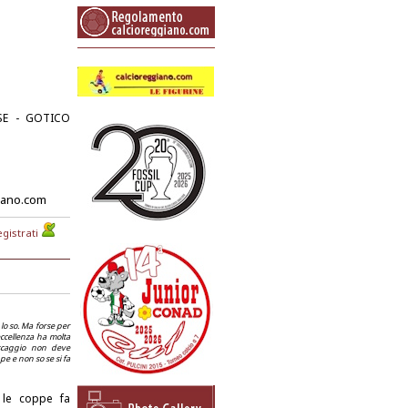
SE - GOTICO
iano.com
gistrati
lo so. Ma forse per
ccellenza ha molta
escaggio non deve
pe e non so se si fa
o le coppe fa