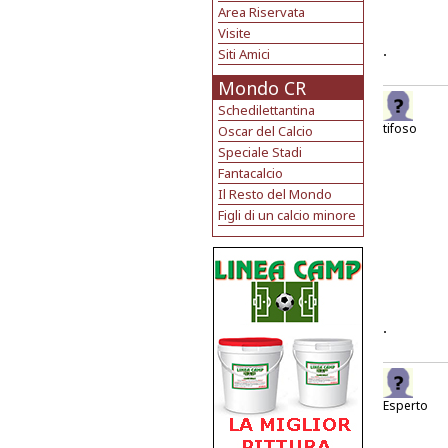
Area Riservata
Visite
.
Siti Amici
Mondo CR
Schedilettantina
tifoso
Oscar del Calcio
Speciale Stadi
Fantacalcio
Il Resto del Mondo
Figli di un calcio minore
.
Esperto