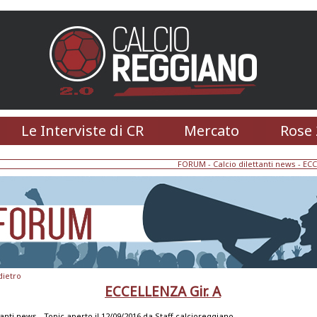
Le Interviste di CR
Mercato
Rose 
FORUM
-
Calcio dilettanti news
- ECC
dietro
ECCELLENZA Gir. A
tanti news -
Topic aperto il 12/09/2016 da
Staff calcioreggiano