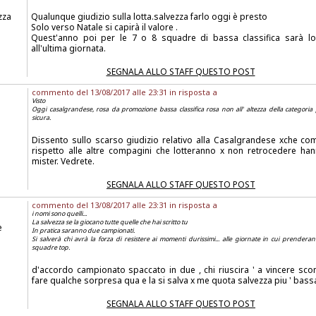
zza
Qualunque giudizio sulla lotta.salvezza farlo oggi è presto
Solo verso Natale si capirà il valore .
Quest'anno poi per le 7 o 8 squadre di bassa classifica sarà lo
all'ultima giornata.
SEGNALA ALLO STAFF QUESTO POST
commento del 13/08/2017 alle 23:31 in risposta a
Visto
Oggi casalgrandese, rosa da promozione bassa classifica rosa non all' altezza della categoria
sicura.
Dissento sullo scarso giudizio relativo alla Casalgrandese xche co
rispetto alle altre compagini che lotteranno x non retrocedere ha
mister. Vedrete.
SEGNALA ALLO STAFF QUESTO POST
commento del 13/08/2017 alle 23:31 in risposta a
i nomi sono quelli...
La salvezza se la giocano tutte quelle che hai scritto tu
e
In pratica saranno due campionati.
Si salverà chi avrà la forza di resistere ai momenti durissimi... alle giornate in cui prendera
squadre top.
d'accordo campionato spaccato in due , chi riuscira ' a vincere scont
fare qualche sorpresa qua e la si salva x me quota salvezza piu ' bas
SEGNALA ALLO STAFF QUESTO POST