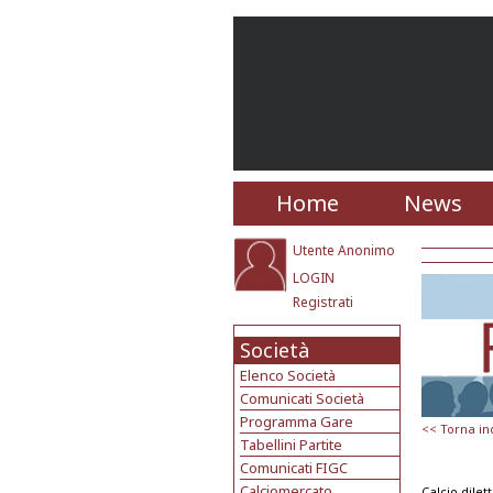
Home
News
Utente Anonimo
LOGIN
Registrati
Società
Elenco Società
Comunicati Società
Programma Gare
<< Torna in
Tabellini Partite
Comunicati FIGC
Calciomercato
Calcio dilet