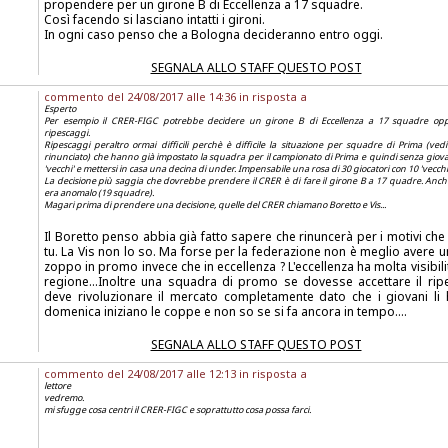
propendere per un girone B di Eccellenza a 17 squadre.
Così facendo si lasciano intatti i gironi.
In ogni caso penso che a Bologna decideranno entro oggi.
SEGNALA ALLO STAFF QUESTO POST
commento del 24/08/2017 alle 14:36 in risposta a
Esperto
Per esempio il CRER-FIGC potrebbe decidere un girone B di Eccellenza a 17 squadre op
ripescaggi.
Ripescaggi peraltro ormai difficili perchè è difficile la situazione per squadre di Prima (ve
rinunciato) che hanno già impostato la squadra per il campionato di Prima e quindi senza giovani
'vecchi' e mettersi in casa una decina di under. Impensabile una rosa di 30 giocatori con 10 'vecchi'
La decisione più saggia che dovrebbe prendere il CRER è di fare il girone B a 17 quadre. Anche
era anomalo (19 squadre).
Magari prima di prendere una decisione, quelle del CRER chiamano Boretto e Vis...
Il Boretto penso abbia già fatto sapere che rinuncerà per i motivi ch
tu. La Vis non lo so. Ma forse per la federazione non è meglio avere
zoppo in promo invece che in eccellenza ? L'eccellenza ha molta visibili
regione...Inoltre una squadra di promo se dovesse accettare il ri
deve rivoluzionare il mercato completamente dato che i giovani li h
domenica iniziano le coppe e non so se si fa ancora in tempo....
SEGNALA ALLO STAFF QUESTO POST
commento del 24/08/2017 alle 12:13 in risposta a
lettore
vedremo.
mi sfugge cosa centri il CRER-FIGC e soprattutto cosa possa farci.