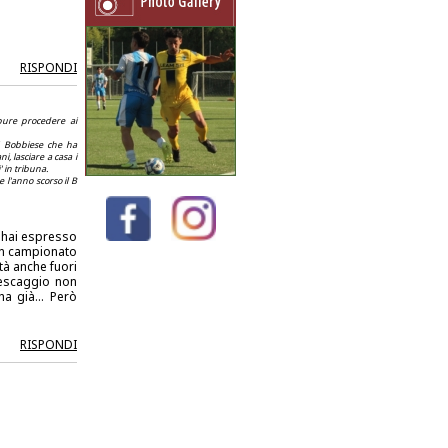
RISPONDI
pure procedere ai
di Bobbiese che ha
, lasciare a casa i
 in tribuna.
 l'anno scorso il B
e hai espresso
 un campionato
tà anche fuori
pescaggio non
a già... Però
RISPONDI