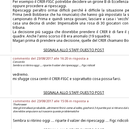
Per esempio il CRER-FIGC potrebbe decidere un girone B di Eccellenza
oppure procedere ai ripescaggi.
Ripescaggi peraltro ormai difficili perchè è difficile la situazione 
Prima (vedi Bobbiese che ha rinunciato) che hanno già impostato la s
campionato di Prima e quindi senza giovani, lasciare a casa i 'vecchi'
casa una decina di under. Impensabile una rosa di 30 giocatori con 1
tribuna.
La decisione più saggia che dovrebbe prendere il CRER è di fare il 
quadre. Anche l'anno scorso il B era anomalo (19 squadre).
Magari prima di prendere una decisione, quelle del CRER chiamano Bore
SEGNALA ALLO STAFF QUESTO POST
commento del 23/08/2017 alle 16:20 in risposta a
Concordo
Sembra si ritirino oggi .... riparte il valzer dei ripescaggi .... Figc ridicoli
vedremo.
mi sfugge cosa centri il CRER-FIGC e soprattutto cosa possa farci.
SEGNALA ALLO STAFF QUESTO POST
commento del 23/08/2017 alle 15:06 in risposta a
TheAnswer
Visti gli intrallazzi probabile...altrimenti finirà come al solito, giocherà 3 4 partite poi si ritirano dal
dovrebbe amputare sul nascere queste problematiche
Sembra si ritirino oggi .... riparte il valzer dei ripescaggi .... Figc ridicoli