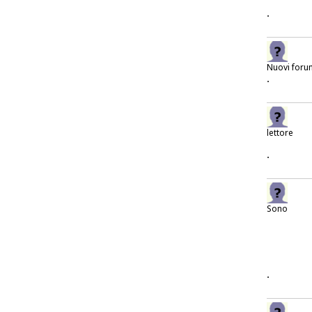
.
Nuovi foru
.
lettore
.
Sono
.