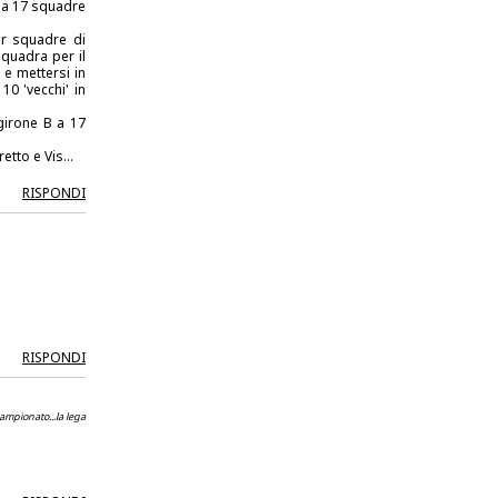
 a 17 squadre
per squadre di
quadra per il
 e mettersi in
0 'vecchi' in
girone B a 17
tto e Vis...
RISPONDI
RISPONDI
 campionato...la lega