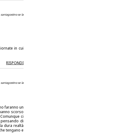
 santagostino se la
iornate in cui
RISPONDI
 santagostino se la
ano faranno un
l'hanno scorso
. Comunque ci
i pensando di
la dura realtà
 che tengano e