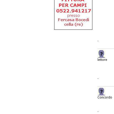
.
lettore
.
Concordo
.