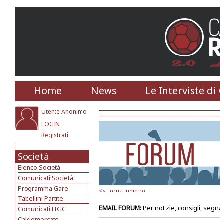
Home
News
Le Interviste di
Utente Anonimo
LOGIN
Registrati
Società
Elenco Società
Comunicati Società
Programma Gare
<< Torna indietro
Tabellini Partite
EMAIL FORUM:
Per notizie, consigli, segn
Comunicati FIGC
Calciomercato