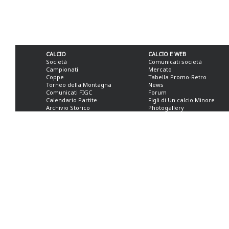
CALCIO
CALCIO E WEB
Società
Comunicati società
Campionati
Mercato
Coppe
Tabella Promo-Retro
Torneo della Montagna
News
Comunicati FIGC
Forum
Calendario Partite
Figli di Un calcio Minore
Archivio Storico
Photogallery