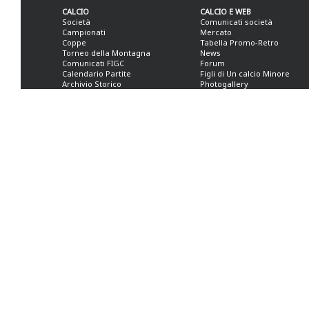
CALCIO
CALCIO E WEB
Società
Comunicati società
Campionati
Mercato
Coppe
Tabella Promo-Retro
Torneo della Montagna
News
Comunicati FIGC
Forum
Calendario Partite
Figli di Un calcio Minore
Archivio Storico
Photogallery