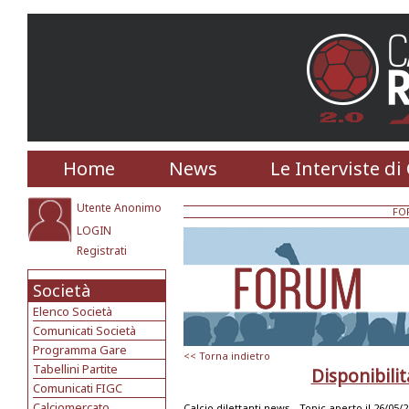
Home
News
Le Interviste di
Utente Anonimo
FO
LOGIN
Registrati
Società
Elenco Società
Comunicati Società
Programma Gare
<< Torna indietro
Tabellini Partite
Disponibilit
Comunicati FIGC
Calciomercato
Calcio dilettanti news -
Topic aperto il 26/05/