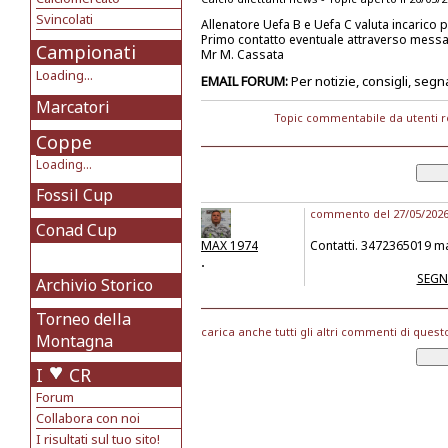
Svincolati
Allenatore Uefa B e Uefa C valuta incarico 
Primo contatto eventuale attraverso mess
Campionati
Mr M. Cassata
Loading...
EMAIL FORUM:
Per notizie, consigli, segn
Marcatori
Topic commentabile da utenti r
Coppe
Loading...
Fossil Cup
commento del 27/05/2026 
Conad Cup
MAX 1974
Contatti. 3472365019 
.
SEGN
Archivio Storico
Torneo della
carica anche tutti gli altri commenti di quest
Montagna
I
CR
Forum
Collabora con noi
I risultati sul tuo sito!