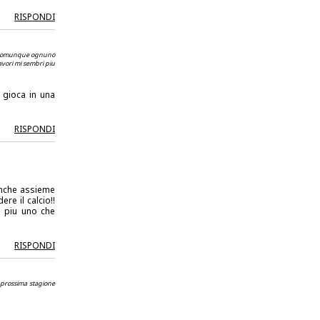
RISPONDI
ni,comunque ognuno
avori mi sembri piu
 gioca in una
RISPONDI
anche assieme
e il calcio!!
i piu uno che
RISPONDI
a prossima stagione