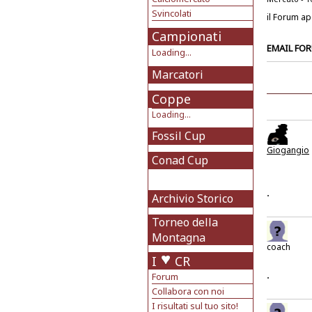
Svincolati
il Forum ap
Campionati
EMAIL FO
Loading...
Marcatori
Coppe
Loading...
Fossil Cup
Giogangio
Conad Cup
.
Archivio Storico
Torneo della
Montagna
coach
I
CR
.
Forum
Collabora con noi
I risultati sul tuo sito!