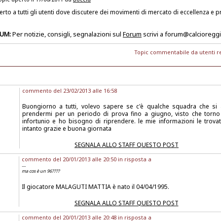
erto a tutti gli utenti dove discutere dei movimenti di mercato di eccellenza e
RUM:
Per notizie, consigli, segnalazioni sul
Forum
scrivi a forum@calcioregg
Topic commentabile da utenti re
commento del 23/02/2013 alle 16:58
Buongiorno a tutti, volevo sapere se c'è qualche squadra che si
prendermi per un periodo di prova fino a giugno, visto che torn
infortunio e ho bisogno di riprendere. le mie informazioni le trovat
intanto grazie e buona giornata
SEGNALA ALLO STAFF QUESTO POST
commento del 20/01/2013 alle 20:50 in risposta a
....
ma cos è un 96????
Il giocatore MALAGUTI MATTIA è nato il 04/04/1995.
SEGNALA ALLO STAFF QUESTO POST
commento del 20/01/2013 alle 20:48 in risposta a