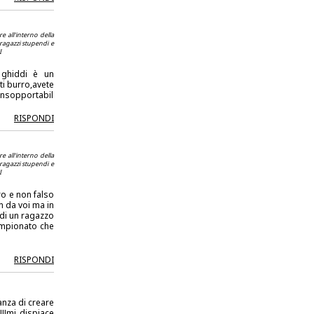
 all'interno della
 ragazzi stupendi e
I
 ghiddi è un
i burro,avete
 insopportabil
RISPONDI
 all'interno della
 ragazzi stupendi e
I
o e non falso
 da voi ma in
 di un ragazzo
ampionato che
RISPONDI
anza di creare
!!!mi dispiace