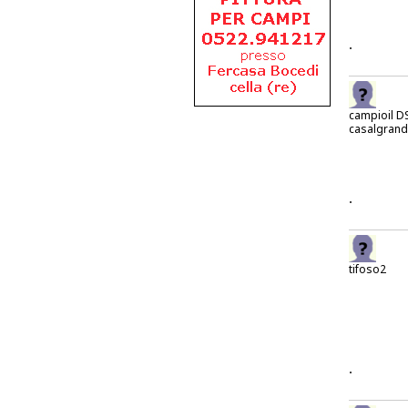
.
campioil D
casalgran
.
tifoso2
.