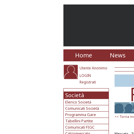
Home
News
Utente Anonimo
LOGIN
Registrati
Società
Elenco Società
Comunicati Società
Programma Gare
<< Torna in
Tabellini Partite
Comunicati FIGC
Calciomercato
Mercato -
T