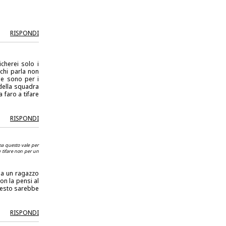
RISPONDI
cherei solo i
chi parla non
le sono per i
della squadra
 faro a tifare
RISPONDI
 ma questo vale per
e tifare non per un
 a un ragazzo
on la pensi al
questo sarebbe
RISPONDI