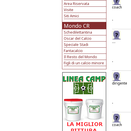
Area Riservata
coach
Visite
Siti Amici
.
Mondo CR
Schedilettantina
Oscar del Calcio
....
Speciale Stadi
Fantacalcio
Il Resto del Mondo
.
Figli di un calcio minore
dirigente
.
coach