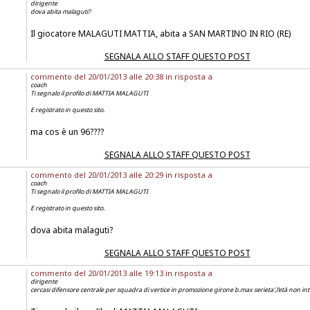
dirigente
dova abita malaguti?
Il giocatore MALAGUTI MATTIA, abita a SAN MARTINO IN RIO (RE)
SEGNALA ALLO STAFF QUESTO POST
commento del 20/01/2013 alle 20:38 in risposta a
coach
Ti segnalo il profilo di MATTIA MALAGUTI
E registrato in questo sito.
ma cos è un 96????
SEGNALA ALLO STAFF QUESTO POST
commento del 20/01/2013 alle 20:29 in risposta a
coach
Ti segnalo il profilo di MATTIA MALAGUTI
E registrato in questo sito.
dova abita malaguti?
SEGNALA ALLO STAFF QUESTO POST
commento del 20/01/2013 alle 19:13 in risposta a
dirigente
cercasi difensore centrale per squadra di vertice in promozione girone b.max serieta',l'età non in