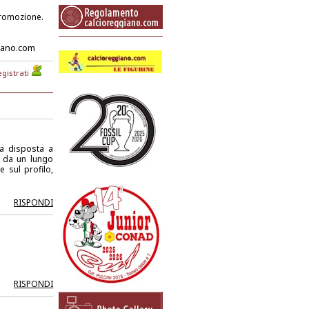
 promozione.
iano.com
gistrati
 a disposta a
o da un lungo
e sul profilo,
RISPONDI
RISPONDI