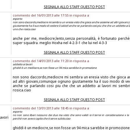
SEGNALA ALLO STAFF QUESTO POST
commento del 16/01/2013 alle 17:55 in risposta a
esperto
non sono daccordo,mediocre mi sembra un eresia visto che gioca anche assieme ad altri giova
giustamente ha il suo modo di vedere il calcio!! anche se parlando cosi piu che che un addetto ai l
uno che rosica.ciao
anche per me, mediocre,lento,senza personalità, è fortunato perchè
super squadra. meglio Hoxha nel 4-2-3-1 che lui nel 4-3-3
SEGNALA ALLO STAFF QUESTO POST
commento del 14/01/2013 alle 11:20 in risposta a
addetto ai lavori
ghiddi è un mediocre,se non fosse un 94 mica sarebbe in promozione
non sono daccordo,mediocre mi sembra un eresia visto che gioca 
ad altri giovani,comunque ognuno giustamente ha il suo modo di veder
anche se parlando cosi piu che che un addetto ai lavori mi sembr
rosica.ciao
SEGNALA ALLO STAFF QUESTO POST
commento del 13/01/2013 alle 18:45 in risposta a
esperto
no non sono liberi nessuno dei due ma visto che sono validi io li terrei in considerazione x l
lavori
perchè non avevo capito che ti serve subito.ciao
ghiddi è un mediocre,se non fosse un 94 mica sarebbe in promozione