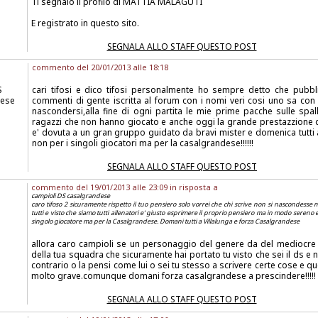
Ti segnalo il profilo di MATTIA MALAGUTI
E registrato in questo sito.
SEGNALA ALLO STAFF QUESTO POST
commento del 20/01/2013 alle 18:18
S
cari tifosi e dico tifosi personalmente ho sempre detto che pubbli
dese
commenti di gente iscritta al forum con i nomi veri cosi uno sa con 
nascondersi,alla fine di ogni partita le mie prime pacche sulle spal
ragazzi che non hanno giocato e anche oggi la grande prestazzione 
e' dovuta a un gran gruppo guidato da bravi mister e domenica tutti a
non per i singoli giocatori ma per la casalgrandese!!!!!!
SEGNALA ALLO STAFF QUESTO POST
commento del 19/01/2013 alle 23:09 in risposta a
campioli DS casalgrandese
caro tifoso 2 sicuramente rispetto il tuo pensiero solo vorrei che chi scrive non si nascondesse
tutti e visto che siamo tutti allenatori e' giusto esprimere il proprio pensiero ma in modo sereno 
singolo giocatore ma per la Casalgrandese. Domani tutti a Villalunga e forza Casalgrandese
allora caro campioli se un personaggio del genere da del mediocre
della tua squadra che sicuramente hai portato tu visto che sei il ds e n
contrario o la pensi come lui o sei tu stesso a scrivere certe cose e 
molto grave.comunque domani forza casalgrandese a prescindere!!!!!
SEGNALA ALLO STAFF QUESTO POST