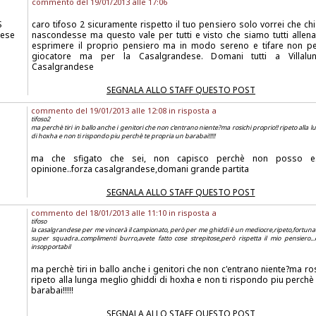
commento del 19/01/2013 alle 17:06
S
caro tifoso 2 sicuramente rispetto il tuo pensiero solo vorrei che chi
dese
nascondesse ma questo vale per tutti e visto che siamo tutti allenat
esprimere il proprio pensiero ma in modo sereno e tifare non p
giocatore ma per la Casalgrandese. Domani tutti a Villalu
Casalgrandese
SEGNALA ALLO STAFF QUESTO POST
commento del 19/01/2013 alle 12:08 in risposta a
tifoso2
ma perchè tiri in ballo anche i genitori che non c'entrano niente?ma rosichi proprio!! ripeto alla 
di hoxha e non ti rispondo piu perchè te propria un barabai!!!!!
ma che sfigato che sei, non capisco perchè non posso e
opinione..forza casalgrandese,domani grande partita
SEGNALA ALLO STAFF QUESTO POST
commento del 18/01/2013 alle 11:10 in risposta a
tifoso
la casalgrandese per me vincerà il campionato, però per me ghiddi è un mediocre,ripeto,fortuna
super squadra..complimenti burro,avete fatto cose strepitose,però rispetta il mio pensiero...
insopportabil
ma perchè tiri in ballo anche i genitori che non c'entrano niente?ma ros
ripeto alla lunga meglio ghiddi di hoxha e non ti rispondo piu perchè
barabai!!!!!
SEGNALA ALLO STAFF QUESTO POST