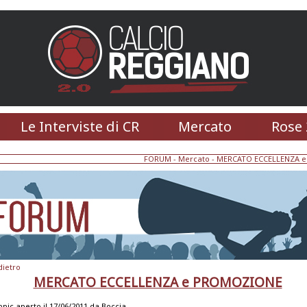
Le Interviste di CR
Mercato
Rose 
FORUM
-
Mercato
- MERCATO ECCELLENZA 
dietro
MERCATO ECCELLENZA e PROMOZIONE
opic aperto il 17/06/2011 da
Boccia