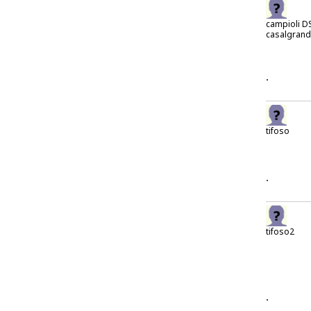
campioli D
casalgran
.
tifoso
.
tifoso2
.