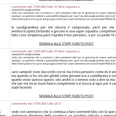
commento del 17/01/2013 alle 21:36 in risposta a
campioli DS casalgrandese
vedo con rammarico che si continua a fare commenti falsi con la speranza di creare malumore
societa,e' un giochino ridicolo e penoso!!!!mi dispiace per i gufi ma alla casalgrandese sono tutti
felici di fare parte di un gran bel gruppo.Come mai i vostri commenti non sono firmati!?!?RIDICOL
la casalgrandese per me vincerà il campionato, però per me
mediocre,ripeto,fortunato a giocare in una super squadra..compliment
fatto cose strepitose,però rispetta il mio pensiero...e po' so peder l'è
SEGNALA ALLO STAFF QUESTO POST
commento del 17/01/2013 alle 21:04 in risposta a
campioli DS casalgrandese
vedo con rammarico che si continua a fare commenti falsi con la speranza di creare malumore
societa,e' un giochino ridicolo e penoso!!!!mi dispiace per i gufi ma alla casalgrandese sono tutti
felici di fare parte di un gran bel gruppo.Come mai i vostri commenti non sono firmati!?!?RIDICOL
caro campioli sono daccordo con te ma il mio pensiero come ds è ver
ma quando io ho cercato ghiddi come giovane era a castellarano e non
quanto visito spesso questo sito anche io ci tenevo solo a dire la mia
che per mè ha un buon futuro.complimenti e in bocca al lupo per il c
state facendo
SEGNALA ALLO STAFF QUESTO POST
commento del 17/01/2013 alle 20:17
S
vedo con rammarico che si continua a fare commenti falsi con la sper
dese
malumore all'interno della societa,e' un giochino ridicolo e penoso!