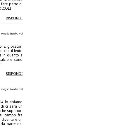
 fare parte di
IDICOLI
RISPONDI
. meglio Hoxha nel
 2 giocatori
o che il lento
he in quanto a
calcio e sono
!!
RISPONDI
. meglio Hoxha nel
94 lo abiamo
di ci sara un
iche superiori
al campo fra
 diventare un
 da parte del