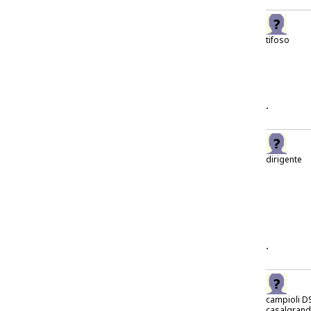
tifoso
.
dirigente
.
campioli D
casalgran