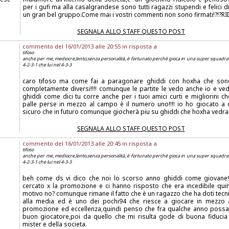
per i gufi ma alla casalgrandese sono tutti ragazzi stupendi e felici di
un gran bel gruppo.Come mai i vostri commenti non sono firmati!?!?R
SEGNALA ALLO STAFF QUESTO POST
commento del 16/01/2013 alle 20:55 in risposta a
tifoso
anche per me, mediocre,lento,senza personalità, è fortunato perchè gioca in una super squadra
4-2-3-1 che lui nel 4-3-3
caro tifoso ma come fai a paragonare ghiddi con hoxha che sono
completamente diversi!!!! comunque le partite le vedo anche io e ved
ghiddi come dici tu corre anche per i tuoi amici curti e migliorini c
palle perse in mezzo al campo è il numero uno!!!! io ho giocato a 
sicuro che in futuro comunque giocherà piu su ghiddi che hoxha vedrai
SEGNALA ALLO STAFF QUESTO POST
commento del 16/01/2013 alle 20:45 in risposta a
tifoso
anche per me, mediocre,lento,senza personalità, è fortunato perchè gioca in una super squadra
4-2-3-1 che lui nel 4-3-3
beh come ds vi dico che noi lo scorso anno ghiddi come giovane
cercato x la promozione e ci hanno risposto che era incedibile quin
motivo no? comunque rimane il fatto che è un ragazzo che ha doti tecn
alla media ed è uno dei pochi94 che riesce a giocare in mezzo 
promozione ed eccellenza,quindi penso che fra qualche anno possa
buon giocatore,poi da quello che mi risulta gode di buona fiducia
mister e della societa.