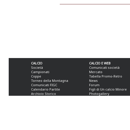
CALCIO
CALCIO E WEB
Società
Comunicati società
Campionati
Mercato
Coppe
Tabella Promo-Retro
Torneo della Montagna
News
Comunicati FIGC
Forum
Calendario Partite
Figli di Un calcio Minore
Archivio Storico
Photogallery