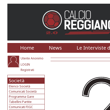
Home
News
Le Interviste 
Utente Anonimo
LOGIN
Registrati
Società
Elenco Società
Comunicati Società
Programma Gare
Tabellini Partite
Comunicati FIGC