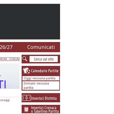
26/27
Comunicati
ORUM
- FORUM
Oggi: nessuna partita
Domani: nessuna
partita
essaggi