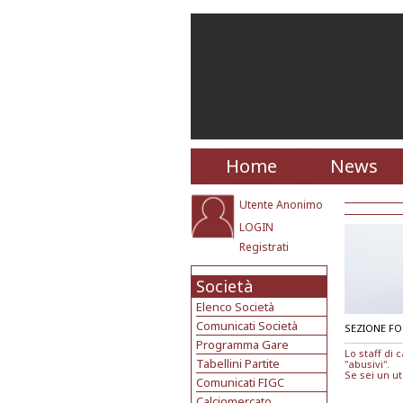
Home
News
Utente Anonimo
LOGIN
Registrati
Società
Elenco Società
Comunicati Società
SEZIONE FO
Programma Gare
Lo staff di
Tabellini Partite
"abusivi".
Se sei un ut
Comunicati FIGC
Calciomercato