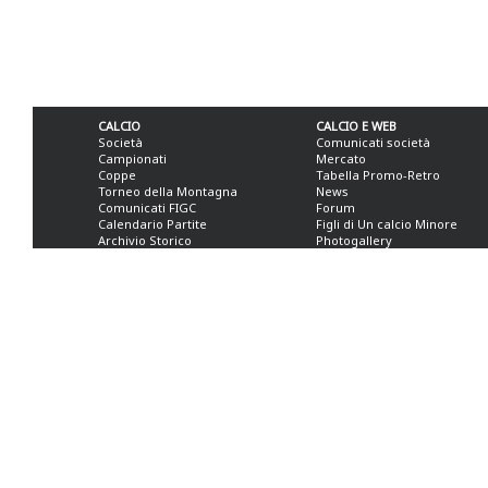
CALCIO
CALCIO E WEB
Società
Comunicati società
Campionati
Mercato
Coppe
Tabella Promo-Retro
Torneo della Montagna
News
Comunicati FIGC
Forum
Calendario Partite
Figli di Un calcio Minore
Archivio Storico
Photogallery