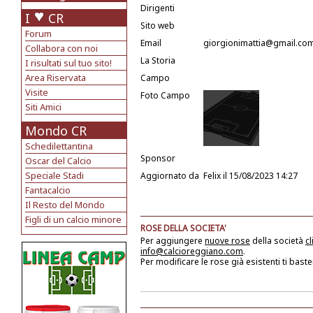
Dirigenti
I
CR
Sito web
Forum
Email
giorgionimattia@gmail.co
Collabora con noi
La Storia
I risultati sul tuo sito!
Area Riservata
Campo
Visite
Foto Campo
Siti Amici
Mondo CR
Schedilettantina
Sponsor
Oscar del Calcio
Speciale Stadi
Aggiornato da
Felix
il 15/08/2023 14:27
Fantacalcio
Il Resto del Mondo
Figli di un calcio minore
ROSE DELLA SOCIETA'
Per aggiungere
nuove rose
della società
cl
info@calcioreggiano.com
.
Per modificare le rose già esistenti ti baste