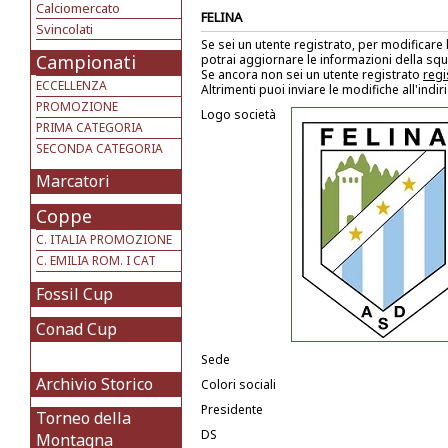
Calciomercato
FELINA
Svincolati
Se sei un utente registrato, per modificare
Campionati
potrai aggiornare le informazioni della sq
Se ancora non sei un utente registrato
regi
ECCELLENZA
Altrimenti puoi inviare le modifiche all'indi
PROMOZIONE
Logo società
PRIMA CATEGORIA
SECONDA CATEGORIA
Marcatori
Coppe
C. ITALIA PROMOZIONE
C. EMILIA ROM. I CAT
Fossil Cup
Conad Cup
Sede
Archivio Storico
Colori sociali
Presidente
Torneo della
DS
Montagna