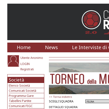
Home
News
Le Interviste di
Utente Anonimo
LOGIN
Registrati
Società
Elenco Società
Comunicati Società
Programma Gare
<< Torna indietro
Tabellini Partite
SCEGLI SQUADRA
Comunicati FIGC
DETTAGLIO SQUADRA: