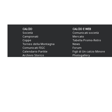
CALCIO
CALCIO E WEB
Società
Comunicati società
Campionati
Mercato
Coppe
Tabella Promo-Retro
Torneo della Montagna
News
Comunicati FIGC
Forum
Calendario Partite
Figli di Un calcio Minore
Archivio Storico
Photogallery