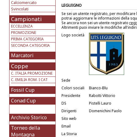
Calciomercato
LEGUIGNO
Svincolati
Se sei un utente registrato, per modificare
Campionati
potrai aggiornare le informazioni della sq
Se ancora non sei un utente registrato
regi
ECCELLENZA
Altrimenti puoi inviare le modifiche all'indi
PROMOZIONE
Logo società
PRIMA CATEGORIA
SECONDA CATEGORIA
Marcatori
Coppe
C. ITALIA PROMOZIONE
C. EMILIA ROM. I CAT
Sede
Colori sociali
Bianco-Blu
Fossil Cup
Presidente
Rabotti Vittorio
Conad Cup
DS
Pistelli Lauro
Dirigenti
Domenichini Paolo
Archivio Storico
Sito web
Email
Torneo della
Montagna
La Storia