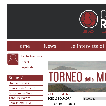
Home
News
Le Interviste di
Utente Anonimo
LOGIN
Registrati
Società
Elenco Società
Comunicati Società
Programma Gare
<< Torna indietro
Tabellini Partite
SCEGLI SQUADRA
Comunicati FIGC
DETTAGLIO SQUADRA: