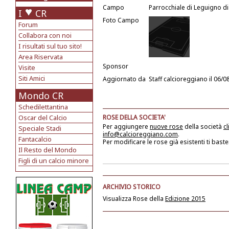
Campo
Parrocchiale di Leguigno di
I
CR
Foto Campo
Forum
Collabora con noi
I risultati sul tuo sito!
Area Riservata
Sponsor
Visite
Siti Amici
Aggiornato da
Staff calcioreggiano
il 06/0
Mondo CR
Schedilettantina
Oscar del Calcio
ROSE DELLA SOCIETA'
Per aggiungere
nuove rose
della società
cl
Speciale Stadi
info@calcioreggiano.com
.
Fantacalcio
Per modificare le rose già esistenti ti baste
Il Resto del Mondo
Figli di un calcio minore
ARCHIVIO STORICO
Visualizza Rose della
Edizione 2015