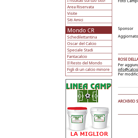
I risultati sul tuo sito!
Foto Camp
Area Riservata
Visite
Siti Amici
Sponsor
Mondo CR
Aggiornato
Schedilettantina
Oscar del Calcio
Speciale Stadi
Fantacalcio
ROSE DELLA
Il Resto del Mondo
Per aggiu
Figli di un calcio minore
info@calci
Per modific
ARCHIVIO 