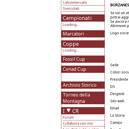
Calciomercato
BORZANES
Svincolati
Se sei un u
Campionati
potrai aggi
Se ancora n
Loading...
Altrimenti p
Marcatori
Logo socie
Coppe
Loading...
Fossil Cup
Sede
Conad Cup
Colori socia
Presidente
Archivio Storico
DS
Dirigenti
Torneo della
Montagna
Sito web
Email
I
CR
La Storia
Forum
Campo
Collabora con noi