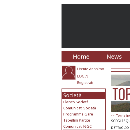
Home
News
Utente Anonimo
LOGIN
Registrati
Società
Elenco Società
Comunicati Società
Programma Gare
<< Torna in
Tabellini Partite
SCEGLI SQ
Comunicati FIGC
DETTAGLIO