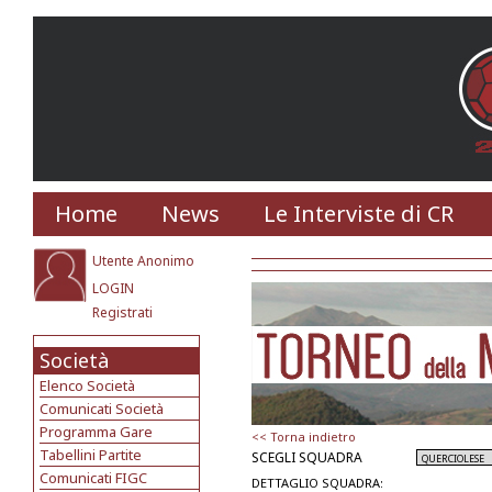
Home
News
Le Interviste di CR
Utente Anonimo
LOGIN
Registrati
Società
Elenco Società
Comunicati Società
Programma Gare
<< Torna indietro
Tabellini Partite
SCEGLI SQUADRA
Comunicati FIGC
DETTAGLIO SQUADRA: