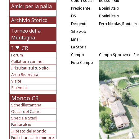
Colori sociali
Rosso - Blu
Amici per la palla
Presidente
Bonini Italo
DS
Bonini Italo
Archivio Storico
Dirigenti
Ferri Nicolas,Rontauro
Torneo della
Sito web
Montagna
Email
I
CR
La Storia
Forum
Campo
Campo Sportivo di San
Collabora con noi
Foto Campo
I risultati sul tuo sito!
Area Riservata
Visite
Siti Amici
Mondo CR
Schedilettantina
Oscar del Calcio
Speciale Stadi
Fantacalcio
Il Resto del Mondo
Figli di un calcio minore