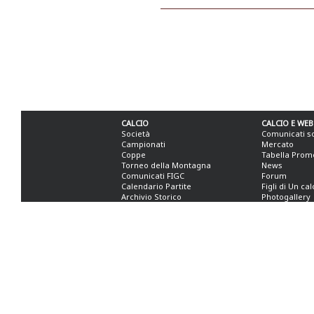
CALCIO
CALCIO E WEB
Società
Comunicati s
Campionati
Mercato
Coppe
Tabella Prom
Torneo della Montagna
News
Comunicati FIGC
Forum
Calendario Partite
Figli di Un ca
Archivio Storico
Photogallery