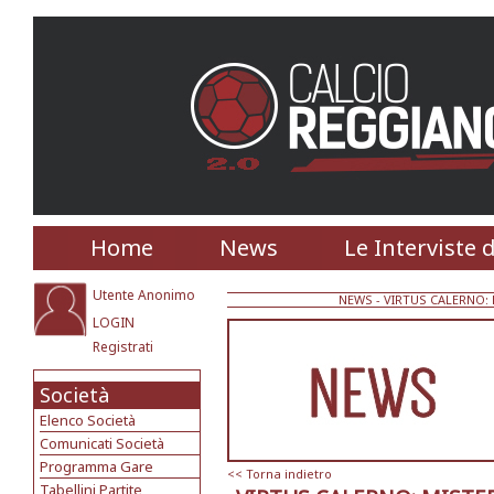
Home
News
Le Interviste 
Utente Anonimo
NEWS
- VIRTUS CALERNO: 
LOGIN
Registrati
Società
Elenco Società
Comunicati Società
Programma Gare
<< Torna indietro
Tabellini Partite