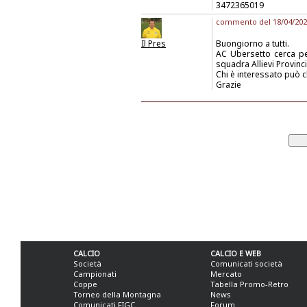
3472365019
commento del 18/04/2025
Il Pres
Buongiorno a tutti.
AC Ubersetto cerca pe
squadra Allievi Provinci
Chi è interessato può c
Grazie
CALCIO
CALCIO E WEB
Società
Comunicati società
Campionati
Mercato
Coppe
Tabella Promo-Retro
Torneo della Montagna
News
Comunicati FIGC
Forum