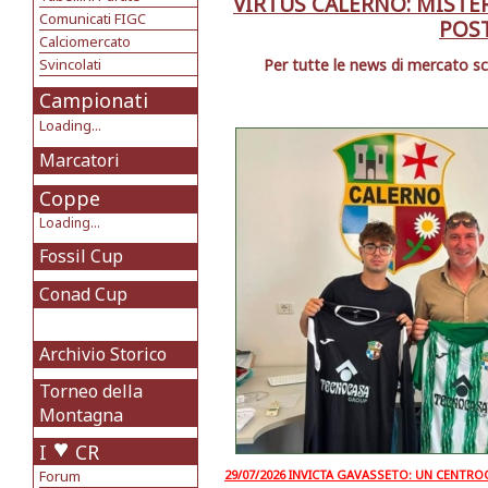
VIRTUS CALERNO: MISTER
Comunicati FIGC
POST
Calciomercato
Svincolati
Per tutte le news di mercato sc
Campionati
Loading...
Marcatori
Coppe
Loading...
Fossil Cup
Conad Cup
Archivio Storico
Torneo della
Montagna
I
CR
Forum
29/07/2026 INVICTA GAVASSETO: UN CENTR