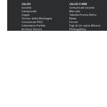
CALCIO
CALCIO E WEB
Società
Comunicati società
Campionati
Mercato
Coppe
Tabella Promo-Retro
Torneo della Montagna
News
Comunicati FIGC
Forum
Calendario Partite
Figli di Un calcio Minore
Archivio Storico
Photogallery