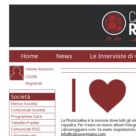
Home
News
Le Interviste di
Utente Anonimo
LOGIN
Registrati
Società
Elenco Società
Comunicati Società
Programma Gare
La PhotoGalley è la sezione dove tutti gli u
Tabellini Partite
squadra. Per creare un nuovo album fotograf
Comunicati FIGC
calcioreggiano.com. Se avete segnalazioni, 
info@calcioreggiano.com
Calciomercato