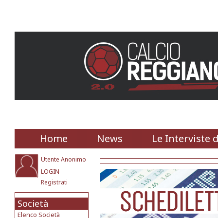
Home
News
Le Interviste 
Utente Anonimo
LOGIN
Registrati
Società
Elenco Società