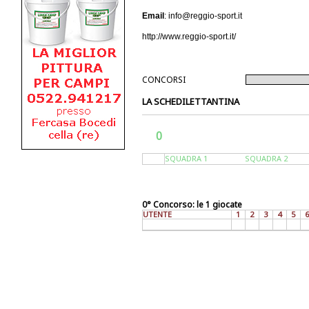
Email
: info@reggio-sport.it
http://www.reggio-sport.it/
CONCORSI
LA SCHEDILETTANTINA
0
SQUADRA 1
SQUADRA 2
0° Concorso: le 1 giocate
UTENTE
1
2
3
4
5