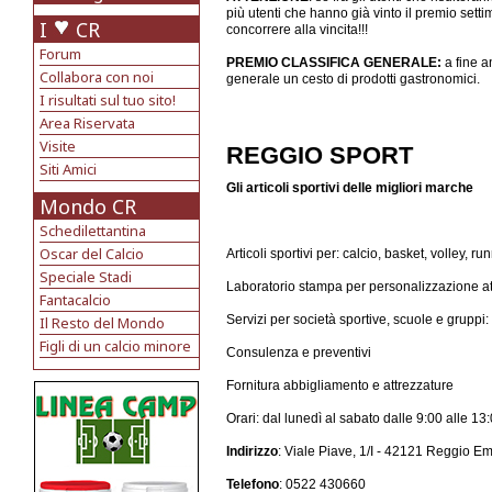
più utenti che hanno già vinto il premio sett
I
CR
concorrere alla vincita!!!
Forum
PREMIO CLASSIFICA GENERALE:
a fine a
Collabora con noi
generale un cesto di prodotti gastronomici.
I risultati sul tuo sito!
Area Riservata
Visite
REGGIO SPORT
Siti Amici
Gli articoli sportivi delle migliori marche
Mondo CR
Schedilettantina
Oscar del Calcio
Articoli sportivi per: calcio, basket, volley, ru
Speciale Stadi
Laboratorio stampa per personalizzazione at
Fantacalcio
Servizi per società sportive, scuole e gruppi:
Il Resto del Mondo
Figli di un calcio minore
Consulenza e preventivi
Fornitura abbigliamento e attrezzature
Orari: dal lunedì al sabato dalle 9:00 alle 1
Indirizzo
: Viale Piave, 1/I - 42121 Reggio Em
Telefono
: 0522 430660