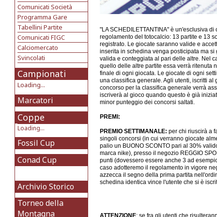
Comunicati Società
Programma Gare
Tabellini Partite
"LA SCHEDILETTANTINA" è un'esclusiva di cal
Comunicati FIGC
regolamento del totocalcio: 13 partite e 13 sce
registrato. Le giocate saranno valide e accet
Calciomercato
inserita in schedina venga posticipata ma si 
Svincolati
valida e conteggiata al pari delle altre. Nel
quello delle altre partite essa verrà ritenuta
Campionati
finale di ogni giocata. Le giocate di ogni se
una classifica generale. Agli utenti, iscritti 
Loading...
concorso per la classifica generale verrà ass
iscriverà al gioco quando questo è già iniziat
Marcatori
minor punteggio dei concorsi saltati.
Coppe
PREMI:
Loading...
PREMIO SETTIMANALE:
per chi riuscirà a
singoli concorsi (in cui verranno giocate alme
Fossil Cup
palio un BUONO SCONTO pari al 30% valido su t
marca nike), presso il negozio REGGIO SPORT 
Conad Cup
punti (dovessero essere anche 3 ad esempio
caso adotteremo il regolamento in vigore negli 
azzecca il segno della prima partita nell'ordi
schedina identica vince l'utente che si è isc
Archivio Storico
Torneo della
Montagna
ATTENZIONE
: se fra gli utenti che risulter