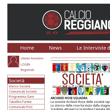
Home
News
Le Interviste 
Utente Anonimo
LOGIN
Registrati
Società
Elenco Società
Comunicati Società
Programma Gare
ARCHIVIO ROSE SQUADRA
Tabellini Partite
La sezione Archivio Rose delle società ra
Lo storico delle rose ha inizio dalla stagi
Comunicati FIGC
Scegliete attraverso la tendina l'annata de