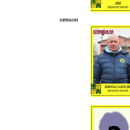
(92)
(BOIARDO MAER)
DIFENSORI
DAVOLI LUCA (93
(BOIARDO MAER)