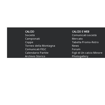
CALCIO
CALCIO E WEB
Società
Comunicati società
Campionati
Mercato
Coppe
Tabella Promo-Retro
Torneo della Montagna
News
Comunicati FIGC
Forum
Calendario Partite
Figli di Un calcio Minore
Archivio Storico
Photogallery