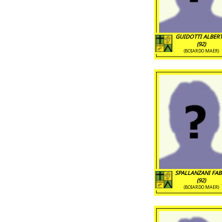
GUIDOTTI ALBER
(92)
(BOIARDO MAER)
SPALLANZANI FAB
(92)
(BOIARDO MAER)