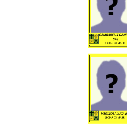
GAMBARELLI DANI
(90)
(BOIARDO MAER)
MEGLIOLI LUCA (9
(BOIARDO MAER)