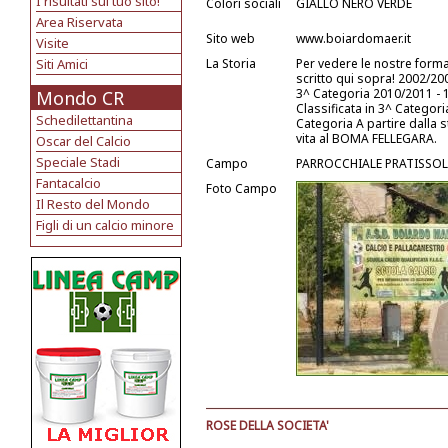
I risultati sul tuo sito!
Colori sociali
GIALLO NERO VERDE
Area Riservata
Sito web
www.boiardomaer.it
Visite
Siti Amici
La Storia
Per vedere le nostre formaz
scritto qui sopra! 2002/200
3^ Categoria 2010/2011 - 1°
Mondo CR
Classificata in 3^ Categori
Schedilettantina
Categoria A partire dalla 
vita al BOMA FELLEGARA.
Oscar del Calcio
Speciale Stadi
Campo
PARROCCHIALE PRATISSOLO
Fantacalcio
Foto Campo
Il Resto del Mondo
Figli di un calcio minore
ROSE DELLA SOCIETA'