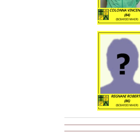
COLONNA VINCE
(84)
(BOIARDO MAER)
REGNANI ROBER
(86)
(BOIARDO MAER)