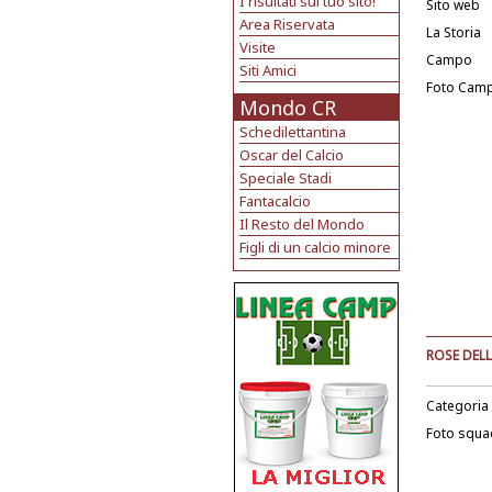
I risultati sul tuo sito!
Sito web
Area Riservata
La Storia
Visite
Campo
Siti Amici
Foto Cam
Mondo CR
Schedilettantina
Oscar del Calcio
Speciale Stadi
Fantacalcio
Il Resto del Mondo
Figli di un calcio minore
ROSE DELL
Categoria
Foto squa