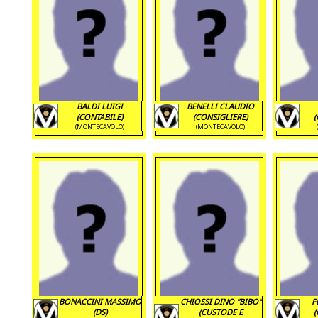
BALDI LUIGI
BENELLI CLAUDIO
(CONTABILE)
(CONSIGLIERE)
(
(MONTECAVOLO)
(MONTECAVOLO)
BONACCINI MASSIMO
CHIOSSI DINO "BIBO"
F
(DS)
(CUSTODE E
(