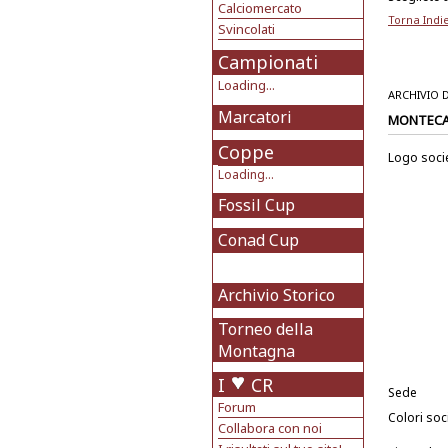
Calciomercato
Torna Indi
Svincolati
Campionati
Loading...
ARCHIVIO 
Marcatori
MONTEC
Coppe
Logo soci
Loading...
Fossil Cup
Conad Cup
Archivio Storico
Torneo della
Montagna
I
CR
Sede
Forum
Colori soci
Collabora con noi