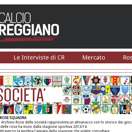
Le Interviste di CR
Mercato
Ros
 ROSE SQUADRA
 Archivio Rose delle società rappresenta un almanacco con lo storico dei gioca
 delle rose ha inizio dalla stagione sportiva 2013/14.
attraverso la tendina l'annata della stagione che volete consultare.