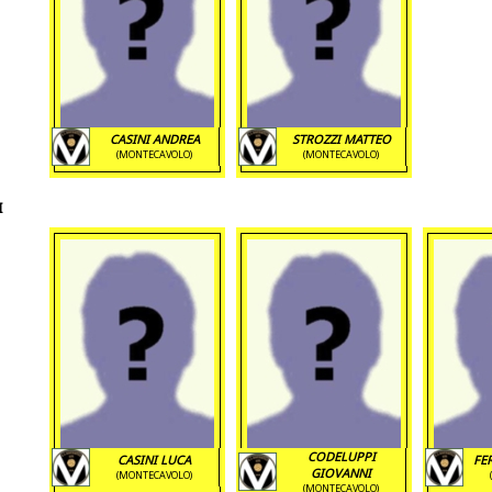
CASINI ANDREA
STROZZI MATTEO
(MONTECAVOLO)
(MONTECAVOLO)
I
CODELUPPI
CASINI LUCA
FE
GIOVANNI
(MONTECAVOLO)
(MONTECAVOLO)