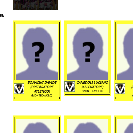
RE
BONACINI DAVIDE
CANEDOLI LUCIANO
(PREPARATORE
(ALLENATORE)
ATLETICO)
(MONTECAVOLO)
(MONTECAVOLO)