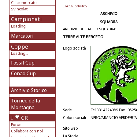
Calciomercato
Torna Indietro
Svincolati
ARCHIVIO
Campionati
SQUADRA
Loading...
ARCHIVIO DETTAGLIO SQUADRA:
Marcatori
TERRE ALTE BERCETO
Coppe
Logo società
Loading...
Fossil Cup
Conad Cup
Archivio Storico
Torneo della
Montagna
Sede
Tel.3314224089 Fax : 052
I
CR
Colori sociali
NERO/ARANCIO VERDE/BI
Forum
Sito web
Collabora con noi
La Storia