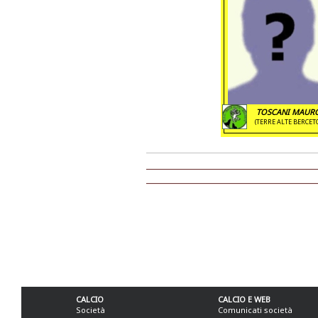
TOSCANI MAUR
(TERRE ALTE BERCET
CALCIO
CALCIO E WEB
Società
Comunicati società