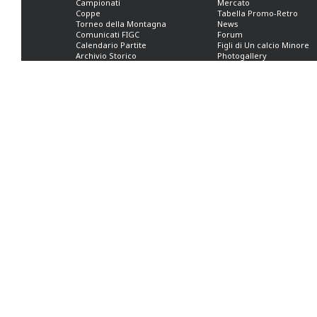
Campionati
Mercato
Coppe
Tabella Promo-Retro
Torneo della Montagna
News
Comunicati FIGC
Forum
Calendario Partite
Figli di Un calcio Minore
Archivio Storico
Photogallery