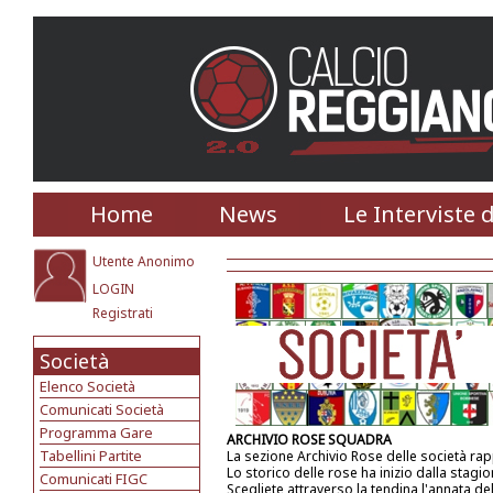
Home
News
Le Interviste 
Utente Anonimo
LOGIN
Registrati
Società
Elenco Società
Comunicati Società
Programma Gare
ARCHIVIO ROSE SQUADRA
Tabellini Partite
La sezione Archivio Rose delle società ra
Lo storico delle rose ha inizio dalla stagi
Comunicati FIGC
Scegliete attraverso la tendina l'annata de