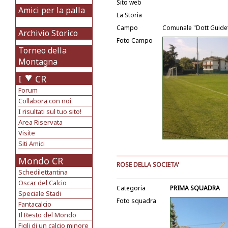
Sito web
Amici per la palla
La Storia
Campo
Comunale "Dott Guidet
Archivio Storico
Foto Campo
Torneo della
Montagna
I
CR
Forum
Collabora con noi
I risultati sul tuo sito!
Area Riservata
Visite
Siti Amici
Mondo CR
ROSE DELLA SOCIETA'
Schedilettantina
Oscar del Calcio
Categoria
PRIMA SQUADRA
Speciale Stadi
Foto squadra
Fantacalcio
Il Resto del Mondo
Figli di un calcio minore