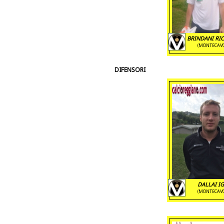
BRINDANI RI
(MONTECAV
DIFENSORI
DALLAI I
(MONTECAV