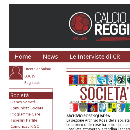
Home
News
Le Interviste di CR
Utente Anonimo
LOGIN
Registrati
Società
Elenco Società
Comunicati Società
Programma Gare
ARCHIVIO ROSE SQUADRA
Tabellini Partite
La sezione Archivio Rose delle societ
Lo storico delle rose ha inizio dalla s
Comunicati FIGC
Scegliete attraverso la tendina l'annat