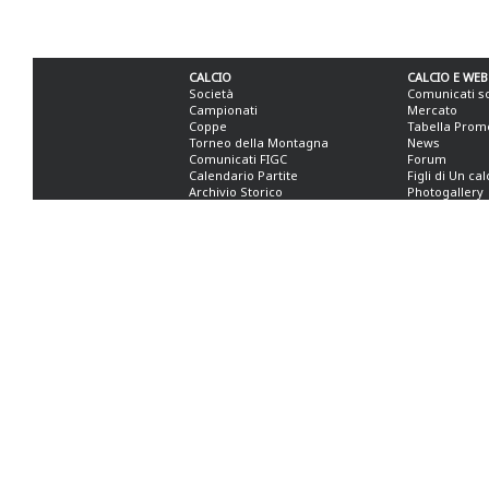
CALCIO
CALCIO E WEB
Società
Comunicati s
Campionati
Mercato
Coppe
Tabella Prom
Torneo della Montagna
News
Comunicati FIGC
Forum
Calendario Partite
Figli di Un ca
Archivio Storico
Photogallery