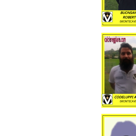
BUONSA
ROBERT
(MONTECAV
CODELUPPI 
(MONTECAV