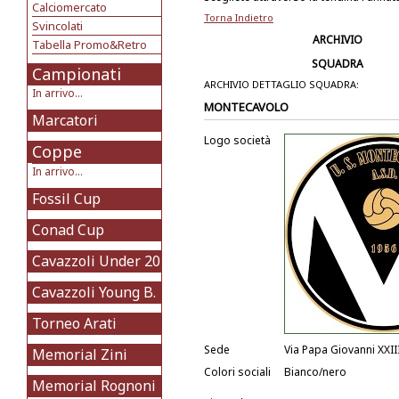
Calciomercato
Torna Indietro
Svincolati
ARCHIVIO
Tabella Promo&Retro
SQUADRA
Campionati
ARCHIVIO DETTAGLIO SQUADRA:
In arrivo...
MONTECAVOLO
Marcatori
Logo società
Coppe
In arrivo...
Fossil Cup
Conad Cup
Cavazzoli Under 20
Cavazzoli Young B.
Torneo Arati
Sede
Via Papa Giovanni XXII
Memorial Zini
Colori sociali
Bianco/nero
Memorial Rognoni