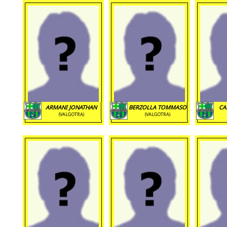
ARMANI JONATHAN
BERZOLLA TOMMASO
CA
(VALGOTRA)
(VALGOTRA)