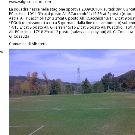
www.valgotracalcio.com
La squadra nasce nella stagione sportiva 2009/2010 Risultati: 09/10 3°cat
P.Cacchioli 10/11 3°cat 4 posto All. P.Cacchioli 11/12 3°cat 2 posto (dop
Astra) All. P.Cacchioli 12/13 2°cat 6 posto All. P.Cacchioli 13/14 2°cat 9 po
\ F.Grilli (dimissionari a circa 5 giornate dalla fine del campionato) subentr
14/15 2°cat 8 posto All. G.Ferrari 15/16 2°cat 8 posto All. P.Cacchioli 16/1
All. P.Cacchioli 17/18 2°cat 12 posto (salvezza ai play out) All. G. Cossutta 
G. Cossutta
Comunale di Albareto
po