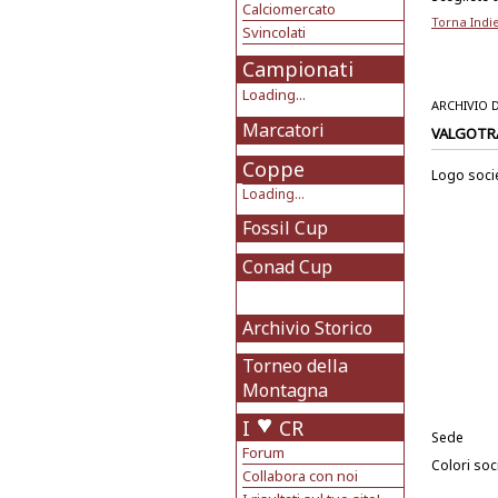
Calciomercato
Torna Indi
Svincolati
Campionati
Loading...
ARCHIVIO 
Marcatori
VALGOTR
Coppe
Logo soci
Loading...
Fossil Cup
Conad Cup
Archivio Storico
Torneo della
Montagna
I
CR
Sede
Forum
Colori soci
Collabora con noi