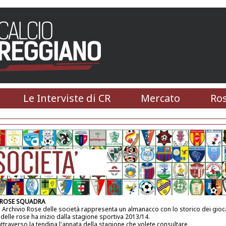
Le Interviste di CR
Mercato
Ros
 ROSE SQUADRA
 Archivio Rose delle società rappresenta un almanacco con lo storico dei gioca
 delle rose ha inizio dalla stagione sportiva 2013/14.
attraverso la tendina l'annata della stagione che volete consultare.