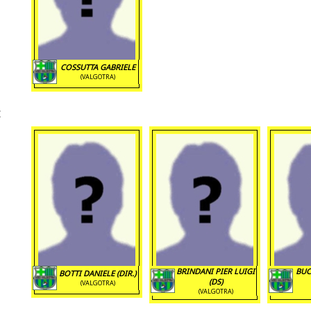
COSSUTTA GABRIELE
(VALGOTRA)
BRINDANI PIER LUIGI
BUC
BOTTI DANIELE (DIR.)
(DS)
(VALGOTRA)
(VALGOTRA)