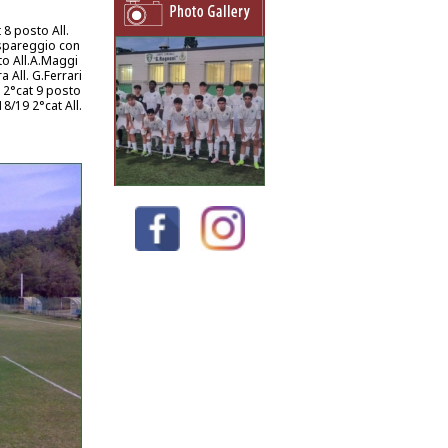
 8 posto All.
o spareggio con
sto All.A.Maggi
a All. G.Ferrari
7 2°cat 9 posto
18/19 2°cat All.