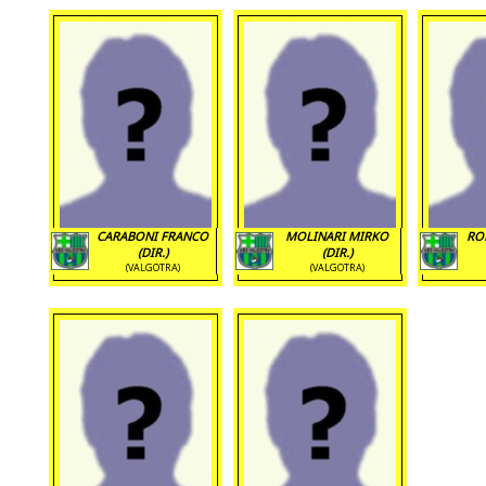
CARABONI FRANCO
MOLINARI MIRKO
RO
(DIR.)
(DIR.)
(VALGOTRA)
(VALGOTRA)