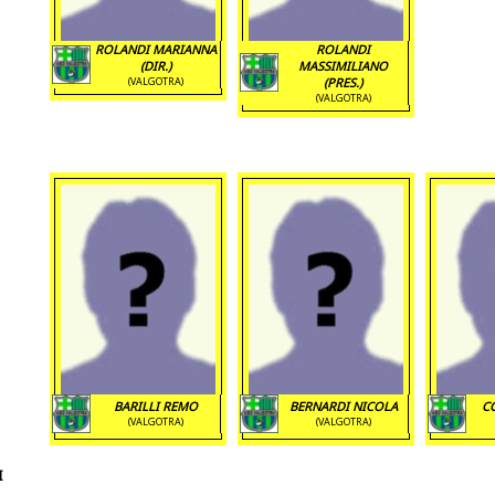
ROLANDI MARIANNA
ROLANDI
(DIR.)
MASSIMILIANO
(VALGOTRA)
(PRES.)
(VALGOTRA)
BARILLI REMO
BERNARDI NICOLA
C
(VALGOTRA)
(VALGOTRA)
I