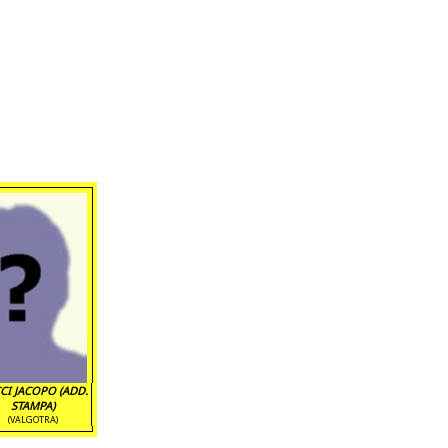
CI JACOPO (ADD.
STAMPA)
(VALGOTRA)