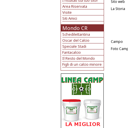
I risultati sul tuo sito!
Sito web
Area Riservata
La Storia
Visite
Siti Amici
Mondo CR
Schedilettantina
Oscar del Calcio
Campo
Speciale Stadi
Foto Cam
Fantacalcio
Il Resto del Mondo
Figli di un calcio minore