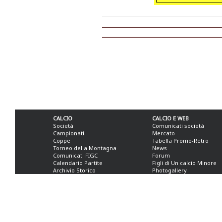
CALCIO
CALCIO E WEB
Società
Comunicati società
Campionati
Mercato
Coppe
Tabella Promo-Retro
Torneo della Montagna
News
Comunicati FIGC
Forum
Calendario Partite
Figli di Un calcio Minore
Archivio Storico
Photogallery