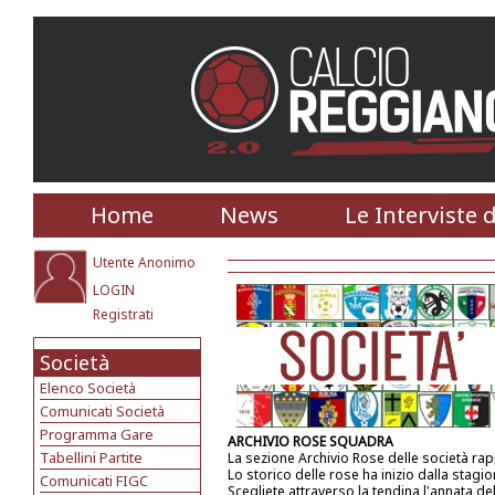
Home
News
Le Interviste 
Utente Anonimo
LOGIN
Registrati
Società
Elenco Società
Comunicati Società
Programma Gare
ARCHIVIO ROSE SQUADRA
Tabellini Partite
La sezione Archivio Rose delle società ra
Lo storico delle rose ha inizio dalla stagi
Comunicati FIGC
Scegliete attraverso la tendina l'annata de