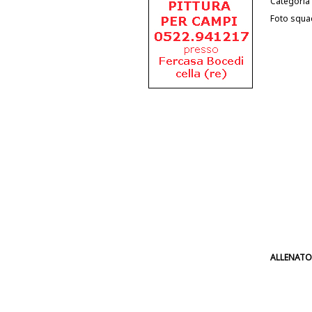
Categoria
Foto squa
ALLENATO