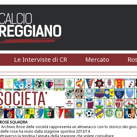
Le Interviste di CR
Mercato
Ros
 ROSE SQUADRA
 Archivio Rose delle società rappresenta un almanacco con lo storico dei gioca
 delle rose ha inizio dalla stagione sportiva 2013/14.
attraverso la tendina l'annata della stagione che volete consultare.