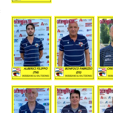
ALBERICI FILIPPO
BONFOCO FABRIZIO
CAV
(TM)
(DS)
(NIBBIANO & VALTIDONE)
(NIBBIANO & VALTIDONE)
(NIB