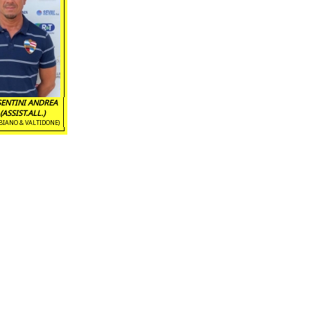
SENTINI ANDREA
(ASSIST.ALL.)
BIANO & VALTIDONE)