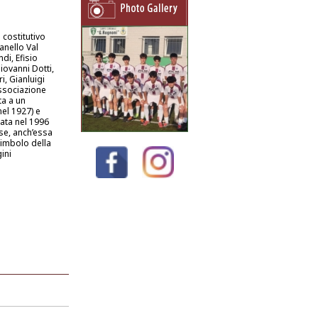
 costitutivo
anello Val
di, Efisio
iovanni Dotti,
i, Gianluigi
Associazione
ta a un
nel 1927) e
nata nel 1996
ese, anch’essa
simbolo della
ini