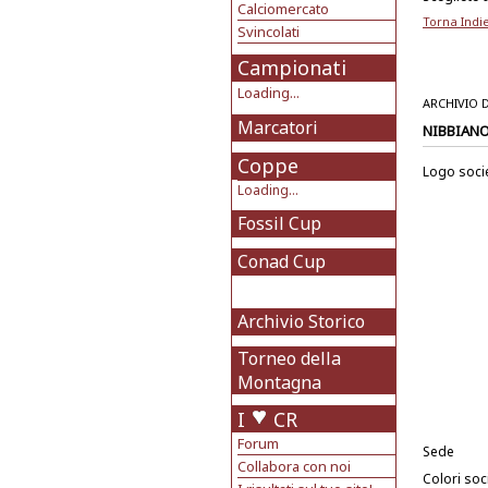
Calciomercato
Torna Indi
Svincolati
Campionati
Loading...
ARCHIVIO 
Marcatori
NIBBIANO
Coppe
Logo soci
Loading...
Fossil Cup
Conad Cup
Archivio Storico
Torneo della
Montagna
I
CR
Forum
Sede
Collabora con noi
Colori soci