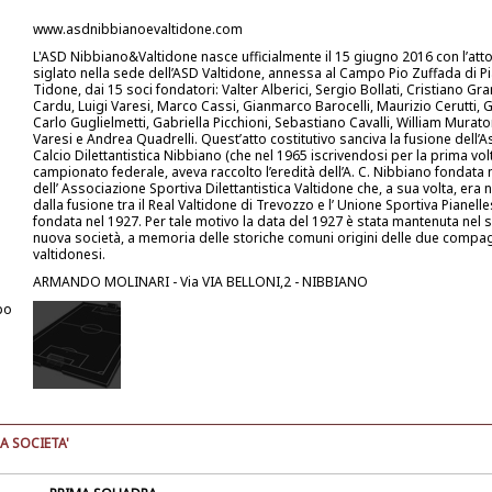
www.asdnibbianoevaltidone.com
L'ASD Nibbiano&Valtidone nasce ufficialmente il 15 giugno 2016 con l’atto
siglato nella sede dell’ASD Valtidone, annessa al Campo Pio Zuffada di Pi
Tidone, dai 15 soci fondatori: Valter Alberici, Sergio Bollati, Cristiano Gran
Cardu, Luigi Varesi, Marco Cassi, Gianmarco Barocelli, Maurizio Cerutti, G
Carlo Guglielmetti, Gabriella Picchioni, Sebastiano Cavalli, William Murator
Varesi e Andrea Quadrelli. Quest’atto costitutivo sanciva la fusione dell’
Calcio Dilettantistica Nibbiano (che nel 1965 iscrivendosi per la prima vol
campionato federale, aveva raccolto l’eredità dell’A. C. Nibbiano fondata 
dell’ Associazione Sportiva Dilettantistica Valtidone che, a sua volta, era 
dalla fusione tra il Real Valtidone di Trevozzo e l’ Unione Sportiva Pianell
fondata nel 1927. Per tale motivo la data del 1927 è stata mantenuta nel 
nuova società, a memoria delle storiche comuni origini delle due compag
valtidonesi.
ARMANDO MOLINARI - Via VIA BELLONI,2 - NIBBIANO
po
A SOCIETA'