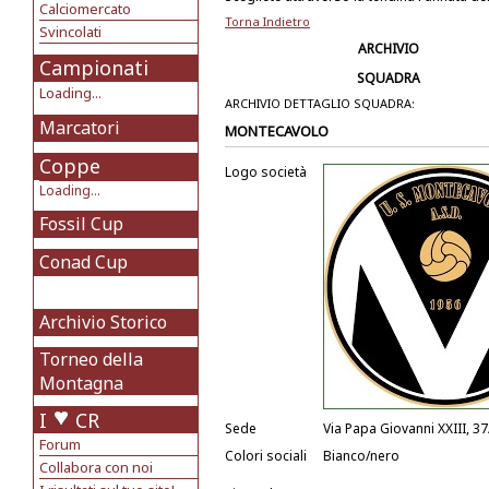
Calciomercato
Torna Indietro
Svincolati
ARCHIVIO
Campionati
SQUADRA
Loading...
ARCHIVIO DETTAGLIO SQUADRA:
Marcatori
MONTECAVOLO
Coppe
Logo società
Loading...
Fossil Cup
Conad Cup
Archivio Storico
Torneo della
Montagna
I
CR
Sede
Via Papa Giovanni XXIII, 3
Forum
Colori sociali
Bianco/nero
Collabora con noi