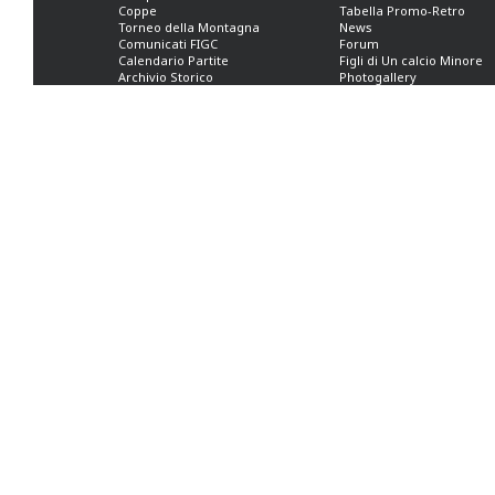
Coppe
Tabella Promo-Retro
Torneo della Montagna
News
Comunicati FIGC
Forum
Calendario Partite
Figli di Un calcio Minore
Archivio Storico
Photogallery