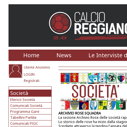
Home
News
Le Interviste 
Utente Anonimo
LOGIN
Registrati
Società
Elenco Società
Comunicati Società
Programma Gare
ARCHIVIO ROSE SQUADRA
Tabellini Partite
La sezione Archivio Rose delle società ra
Lo storico delle rose ha inizio dalla stagi
Comunicati FIGC
Scegliete attraverso la tendina l'annata de