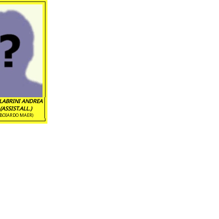
LABRINI ANDREA
(ASSIST.ALL.)
(BOIARDO MAER)