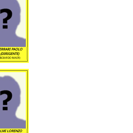
ERRARI PAOLO
(DIRIGENTE)
(BOIARDO MAER)
LMI LORENZO