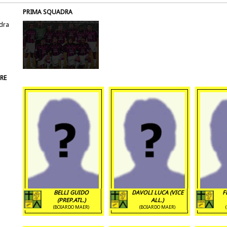
PRIMA SQUADRA
dra
RE
BELLI GUIDO
DAVOLI LUCA (VICE
F
(PREP.ATL.)
ALL.)
(BOIARDO MAER)
(BOIARDO MAER)