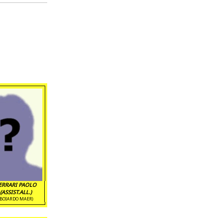
ERRARI PAOLO
(ASSIST.ALL.)
(BOIARDO MAER)