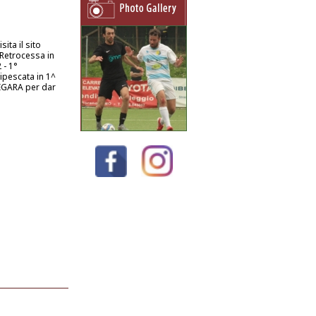
ita il sito
 Retrocessa in
 - 1°
Ripescata in 1^
LEGARA per dar