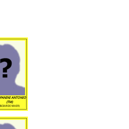
PANINI ANTONIO
(TM)
(BOIARDO MAER)