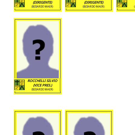
(DIRIGENTE)
(DIRIGENTE)
(BOIARDO MAER)
(BOIARDO MAER)
ROCCHELLI SILVIO
(VICE PRES.)
(BOIARDO MAER)