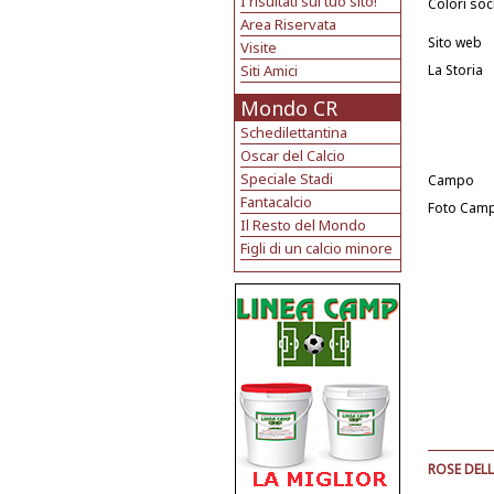
I risultati sul tuo sito!
Colori soci
Area Riservata
Sito web
Visite
Siti Amici
La Storia
Mondo CR
Schedilettantina
Oscar del Calcio
Speciale Stadi
Campo
Fantacalcio
Foto Cam
Il Resto del Mondo
Figli di un calcio minore
ROSE DELL