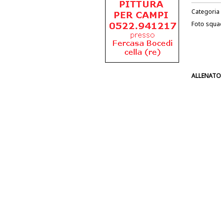
Categoria
Foto squa
ALLENATO