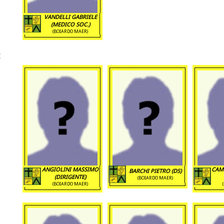
VANDELLI GABRIELE
(MEDICO SOC.)
(BOIARDO MAER)
ANGIOLINI MASSIMO
CAM
BARCHI PIETRO (DS)
(DIRIGENTE)
(BOIARDO MAER)
(BOIARDO MAER)