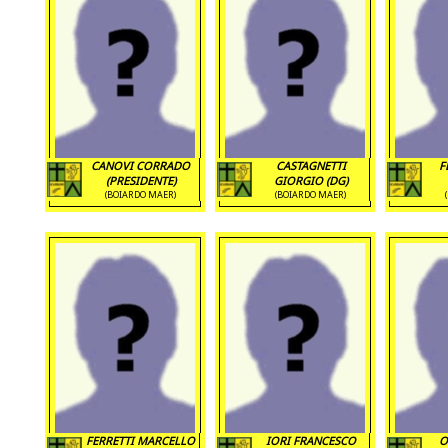
CANOVI CORRADO
CASTAGNETTI
F
(PRESIDENTE)
GIORGIO (DG)
(BOIARDO MAER)
(BOIARDO MAER)
FERRETTI MARCELLO
IORI FRANCESCO
O