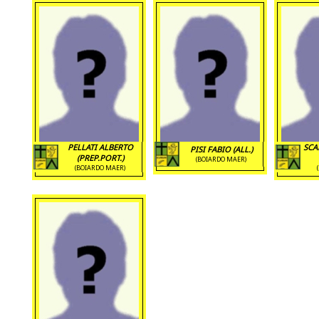
PELLATI ALBERTO
SCA
PISI FABIO (ALL.)
(PREP.PORT.)
(BOIARDO MAER)
(BOIARDO MAER)