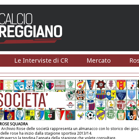
Le Interviste di CR
Mercato
Ros
 ROSE SQUADRA
 Archivio Rose delle società rappresenta un almanacco con lo storico dei gioca
 delle rose ha inizio dalla stagione sportiva 2013/14.
attraverso la tendina l'annata della stagione che volete consultare.