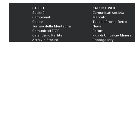
CALCIO
CALCIO E WEB
Società
Comunicati società
Campionati
Mercato
Coppe
Tabella Promo-Retro
Torneo della Montagna
News
Comunicati FIGC
Forum
Calendario Partite
Figli di Un calcio Minore
Archivio Storico
Photogallery