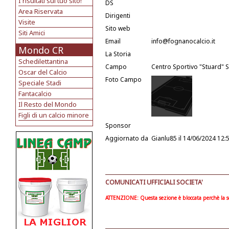
I risultati sul tuo sito!
DS
Area Riservata
Dirigenti
Visite
Sito web
Siti Amici
Email
info@fognanocalcio.it
Mondo CR
La Storia
Schedilettantina
Campo
Centro Sportivo "Stuard" 
Oscar del Calcio
Foto Campo
Speciale Stadi
Fantacalcio
Il Resto del Mondo
Figli di un calcio minore
Sponsor
Aggiornato da
Gianlu85
il 14/06/2024 12:
COMUNICATI UFFICIALI SOCIETA'
ATTENZIONE: Questa sezione è bloccata perchè la soc