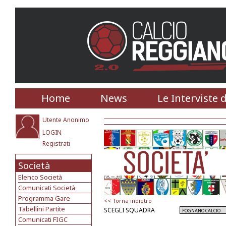
Home
News
Le Interviste 
Utente Anonimo
LOGIN
Registrati
Società
Elenco Società
Comunicati Società
Programma Gare
<< Torna indietro
Tabellini Partite
SCEGLI SQUADRA
Comunicati FIGC