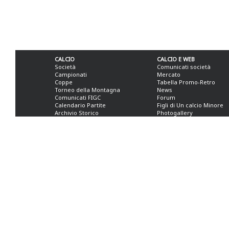
CALCIO
CALCIO E WEB
Società
Comunicati società
Campionati
Mercato
Coppe
Tabella Promo-Retro
Torneo della Montagna
News
Comunicati FIGC
Forum
Calendario Partite
Figli di Un calcio Minore
Archivio Storico
Photogallery