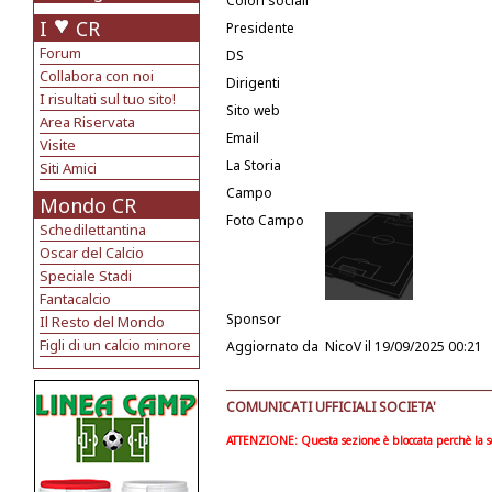
Colori sociali
I
CR
Presidente
Forum
DS
Collabora con noi
Dirigenti
I risultati sul tuo sito!
Sito web
Area Riservata
Email
Visite
La Storia
Siti Amici
Campo
Mondo CR
Foto Campo
Schedilettantina
Oscar del Calcio
Speciale Stadi
Fantacalcio
Sponsor
Il Resto del Mondo
Figli di un calcio minore
Aggiornato da
NicoV
il 19/09/2025 00:21
COMUNICATI UFFICIALI SOCIETA'
ATTENZIONE: Questa sezione è bloccata perchè la soc