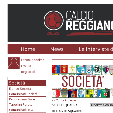
Home
News
Le Interviste 
Utente Anonimo
LOGIN
Registrati
Società
Elenco Società
Comunicati Società
Programma Gare
<< Torna indietro
Tabellini Partite
SCEGLI SQUADRA
Comunicati FIGC
DETTAGLIO SQUADRA: