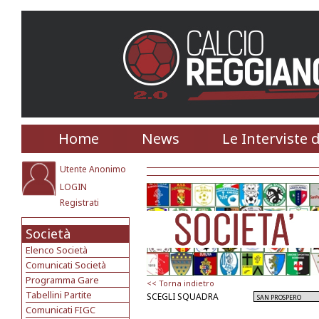
Home
News
Le Interviste 
Utente Anonimo
LOGIN
Registrati
Società
Elenco Società
Comunicati Società
Programma Gare
<< Torna indietro
Tabellini Partite
SCEGLI SQUADRA
Comunicati FIGC