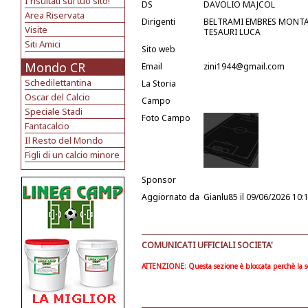
I risultati sul tuo sito!
DS
DAVOLIO MAJCOL
Area Riservata
Dirigenti
BELTRAMI EMBRES MONTA
Visite
TESAURI LUCA
Siti Amici
Sito web
Mondo CR
Email
zini1944@gmail.com
Schedilettantina
La Storia
Oscar del Calcio
Campo
Speciale Stadi
Foto Campo
Fantacalcio
Il Resto del Mondo
Figli di un calcio minore
Sponsor
Aggiornato da
Gianlu85
il 09/06/2026 10:
COMUNICATI UFFICIALI SOCIETA'
ATTENZIONE: Questa sezione è bloccata perchè la soc