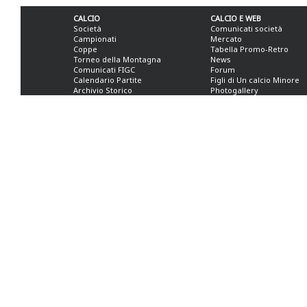
CALCIO
CALCIO E WEB
Società
Comunicati società
Campionati
Mercato
Coppe
Tabella Promo-Retro
Torneo della Montagna
News
Comunicati FIGC
Forum
Calendario Partite
Figli di Un calcio Minore
Archivio Storico
Photogallery