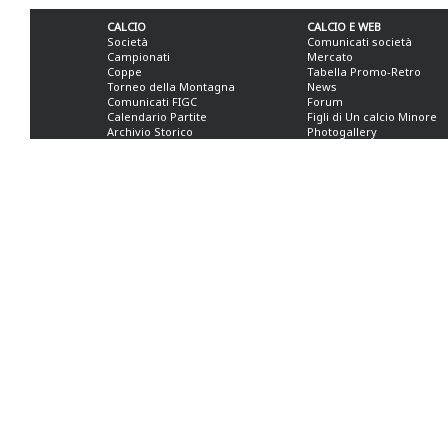
CALCIO
CALCIO E WEB
Società
Comunicati società
Campionati
Mercato
Coppe
Tabella Promo-Retro
Torneo della Montagna
News
Comunicati FIGC
Forum
Calendario Partite
Figli di Un calcio Minore
Archivio Storico
Photogallery