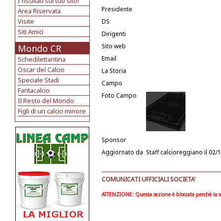
I risultati sul tuo sito!
Presidente
Area Riservata
Visite
DS
Siti Amici
Dirigenti
Sito web
Mondo CR
Email
Schedilettantina
Oscar del Calcio
La Storia
Speciale Stadi
Campo
Fantacalcio
Foto Campo
Il Resto del Mondo
Figli di un calcio minore
Sponsor
Aggiornato da
Staff calcioreggiano
il 02/
COMUNICATI UFFICIALI SOCIETA'
ATTENZIONE: Questa sezione è bloccata perchè la soc