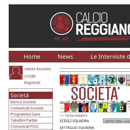
Home
News
Le Interviste 
Utente Anonimo
LOGIN
Registrati
Società
Elenco Società
Comunicati Società
Programma Gare
<< Torna indietro
Tabellini Partite
SCEGLI SQUADRA
Comunicati FIGC
DETTAGLIO SQUADRA: